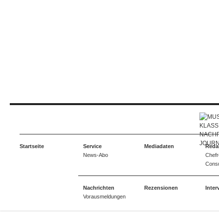
Startseite
Service
Mediadaten
Reda
News-Abo
Chefr
Consu
Nachrichten
Rezensionen
Inter
Vorausmeldungen