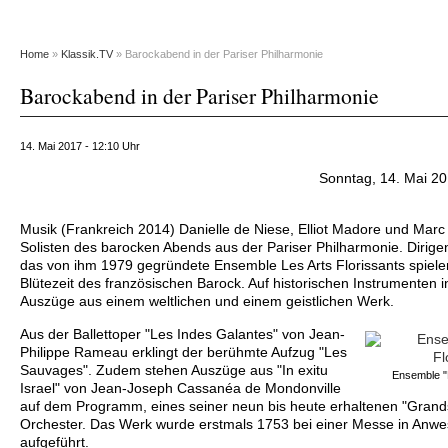
Home
»
Klassik.TV
» Barockabend in der Pariser Philharmonie
Barockabend in der Pariser Philharmonie
14. Mai 2017 - 12:10 Uhr
Sonntag, 14. Mai 20
Musik (Frankreich 2014) Danielle de Niese, Elliot Madore und Marc 
Solisten des barocken Abends aus der Pariser Philharmonie. Dirigen
das von ihm 1979 gegründete Ensemble Les Arts Florissants spiel
Blütezeit des französischen Barock. Auf historischen Instrumenten in
Auszüge aus einem weltlichen und einem geistlichen Werk.
Aus der Ballettoper "Les Indes Galantes" von Jean-
Philippe Rameau erklingt der berühmte Aufzug "Les
Sauvages". Zudem stehen Auszüge aus "In exitu
Ensemble "L
Israel" von Jean-Joseph Cassanéa de Mondonville
auf dem Programm, eines seiner neun bis heute erhaltenen "Grand
Orchester. Das Werk wurde erstmals 1753 bei einer Messe in Anwe
aufgeführt.