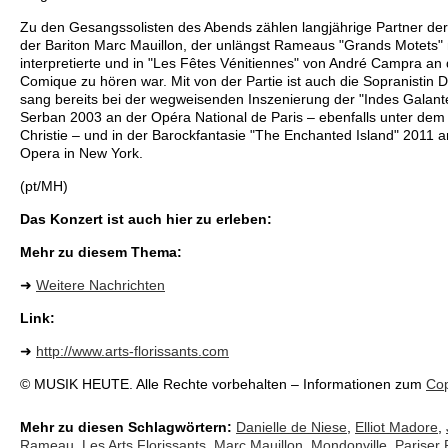
Zu den Gesangssolisten des Abends zählen langjährige Partner der 
der Bariton Marc Mauillon, der unlängst Rameaus "Grands Motets
interpretierte und in "Les Fêtes Vénitiennes" von André Campra an
Comique zu hören war. Mit von der Partie ist auch die Sopranistin D
sang bereits bei der wegweisenden Inszenierung der "Indes Galant
Serban 2003 an der Opéra National de Paris – ebenfalls unter dem 
Christie – und in der Barockfantasie "The Enchanted Island" 2011 a
Opera in New York.
(pt/MH)
Das Konzert ist auch hier zu erleben:
Mehr zu diesem Thema:
➜
Weitere Nachrichten
Link:
➜
http://www.arts-florissants.com
© MUSIK HEUTE. Alle Rechte vorbehalten – Informationen zum
Cop
Mehr zu diesen Schlagwörtern:
Danielle de Niese
,
Elliot Madore
,
Rameau
,
Les Arts Florissants
,
Marc Mauillon
,
Mondonville
,
Pariser 