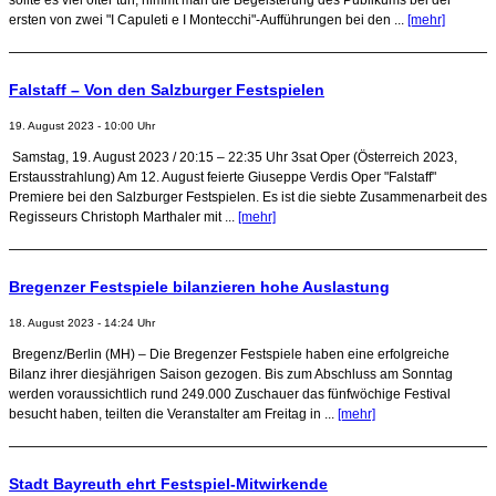
ersten von zwei "I Capuleti e I Montecchi"-Aufführungen bei den ...
[mehr]
Falstaff – Von den Salzburger Festspielen
19. August 2023 - 10:00 Uhr
Samstag, 19. August 2023 / 20:15 – 22:35 Uhr 3sat Oper (Österreich 2023,
Erstausstrahlung) Am 12. August feierte Giuseppe Verdis Oper "Falstaff"
Premiere bei den Salzburger Festspielen. Es ist die siebte Zusammenarbeit des
Regisseurs Christoph Marthaler mit ...
[mehr]
Bregenzer Festspiele bilanzieren hohe Auslastung
18. August 2023 - 14:24 Uhr
Bregenz/Berlin (MH) – Die Bregenzer Festspiele haben eine erfolgreiche
Bilanz ihrer diesjährigen Saison gezogen. Bis zum Abschluss am Sonntag
werden voraussichtlich rund 249.000 Zuschauer das fünfwöchige Festival
besucht haben, teilten die Veranstalter am Freitag in ...
[mehr]
Stadt Bayreuth ehrt Festspiel-Mitwirkende