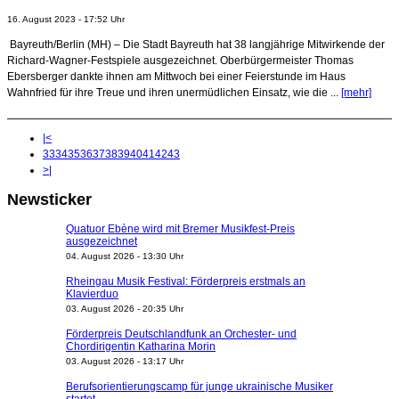
16. August 2023 - 17:52 Uhr
Bayreuth/Berlin (MH) – Die Stadt Bayreuth hat 38 langjährige Mitwirkende der
Richard-Wagner-Festspiele ausgezeichnet. Oberbürgermeister Thomas
Ebersberger dankte ihnen am Mittwoch bei einer Feierstunde im Haus
Wahnfried für ihre Treue und ihren unermüdlichen Einsatz, wie die ...
[mehr]
|<
33
34
35
36
37
38
39
40
41
42
43
>|
Newsticker
Quatuor Ebène wird mit Bremer Musikfest-Preis
ausgezeichnet
04. August 2026 - 13:30 Uhr
Rheingau Musik Festival: Förderpreis erstmals an
Klavierduo
03. August 2026 - 20:35 Uhr
Förderpreis Deutschlandfunk an Orchester- und
Chordirigentin Katharina Morin
03. August 2026 - 13:17 Uhr
Berufsorientierungscamp für junge ukrainische Musiker
startet