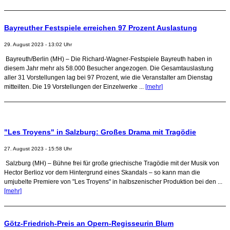
Bayreuther Festspiele erreichen 97 Prozent Auslastung
29. August 2023 - 13:02 Uhr
Bayreuth/Berlin (MH) – Die Richard-Wagner-Festspiele Bayreuth haben in
diesem Jahr mehr als 58.000 Besucher angezogen. Die Gesamtauslastung
aller 31 Vorstellungen lag bei 97 Prozent, wie die Veranstalter am Dienstag
mitteilten. Die 19 Vorstellungen der Einzelwerke ...
[mehr]
"Les Troyens" in Salzburg: Großes Drama mit Tragödie
27. August 2023 - 15:58 Uhr
Salzburg (MH) – Bühne frei für große griechische Tragödie mit der Musik von
Hector Berlioz vor dem Hintergrund eines Skandals – so kann man die
umjubelte Premiere von "Les Troyens" in halbszenischer Produktion bei den ...
[mehr]
Götz-Friedrich-Preis an Opern-Regisseurin Blum