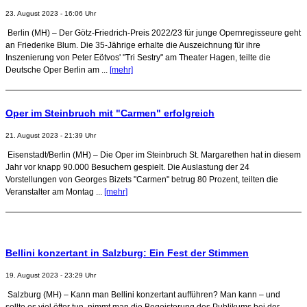
23. August 2023 - 16:06 Uhr
Berlin (MH) – Der Götz-Friedrich-Preis 2022/23 für junge Opernregisseure geht
an Friederike Blum. Die 35-Jährige erhalte die Auszeichnung für ihre
Inszenierung von Peter Eötvos' "Tri Sestry" am Theater Hagen, teilte die
Deutsche Oper Berlin am ...
[mehr]
Oper im Steinbruch mit "Carmen" erfolgreich
21. August 2023 - 21:39 Uhr
Eisenstadt/Berlin (MH) – Die Oper im Steinbruch St. Margarethen hat in diesem
Jahr vor knapp 90.000 Besuchern gespielt. Die Auslastung der 24
Vorstellungen von Georges Bizets "Carmen" betrug 80 Prozent, teilten die
Veranstalter am Montag ...
[mehr]
Bellini konzertant in Salzburg: Ein Fest der Stimmen
19. August 2023 - 23:29 Uhr
Salzburg (MH) – Kann man Bellini konzertant aufführen? Man kann – und
sollte es viel öfter tun, nimmt man die Begeisterung des Publikums bei der