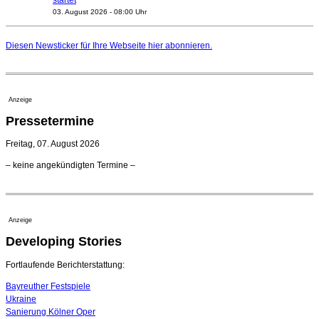
03. August 2026 - 08:00 Uhr
Elena Tzavara wird neue Opernintendantin am
Nationaltheater Mannheim
Diesen Newsticker für Ihre Webseite
hier
abonnieren.
29. Juli 2026 - 11:39 Uhr
Regensburger Generalmusikdirektor Stefan Veselka
geht 2027
23. Juli 2026 - 17:27 Uhr
Anzeige
Kammerorchester Heilbronn: Chefdirigent Risto Joost
Pressetermine
verlängert bis 2030
21. Juli 2026 - 13:08 Uhr
Freitag, 07. August 2026
Opernhäuser gedenken vertriebener jüdischer
– keine angekündigten Termine –
Ensemblemitglieder
20. Juli 2026 - 18:15 Uhr
Bayreuth erwartet prominente Gäste zum Start der
Festspiele
Anzeige
17. Juli 2026 - 18:03 Uhr
Developing Stories
Dirigent Nicolás Pasquet mit Würth-Preis der
Jeunesses Musicales ausgezeichnet
07. August 2026 - 13:20 Uhr
Fortlaufende Berichterstattung:
Bayreuther Festspiele
Ukraine
Sanierung Kölner Oper