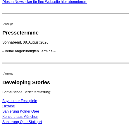
Nationaltheater Mannheim
Diesen Newsticker für Ihre Webseite
hier
abonnieren.
29. Juli 2026 - 11:39 Uhr
Regensburger Generalmusikdirektor Stefan Veselka
geht 2027
23. Juli 2026 - 17:27 Uhr
Anzeige
Kammerorchester Heilbronn: Chefdirigent Risto Joost
Pressetermine
verlängert bis 2030
21. Juli 2026 - 13:08 Uhr
Sonnabend, 08. August 2026
Opernhäuser gedenken vertriebener jüdischer
– keine angekündigten Termine –
Ensemblemitglieder
20. Juli 2026 - 18:15 Uhr
Bayreuth erwartet prominente Gäste zum Start der
Festspiele
Anzeige
17. Juli 2026 - 18:03 Uhr
Developing Stories
Dirigent Nicolás Pasquet mit Würth-Preis der
Jeunesses Musicales ausgezeichnet
07. August 2026 - 13:20 Uhr
Fortlaufende Berichterstattung:
Bayreuther Festspiele
Ukraine
Sanierung Kölner Oper
Konzerthaus München
Sanierung Oper Stuttgart