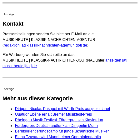
Anzeige
Kontakt
Pressemitteilungen senden Sie bitte per E-Mail an die
MUSIK HEUTE | KLASSIK-NACHRICHTEN-AGENTUR
(
redaktion [at] klassik-nachrichten-agentur [dot] de
)
Für Werbung wenden Sie sich bitte an das
MUSIK HEUTE | KLASSIK-NACHRICHTEN-JOURNAL unter
anzeigen [at]
musik-heute [dot] de
.
Anzeige
Mehr aus dieser Kategorie
Dirigent Nicolás Pasquet mit Würth-Preis ausgezeichnet
Quatuor Ebène erhält Bremer Musikfest-Preis
Rheingau Musik Festival: Förderpreis an Klavierduo
Förderpreis Deutschlandfunk an Dirigentin Morin
Berufsorientierungscamp für junge ukrainische Musiker
Elena Tzavara wird Mannheimer Opernintendantin