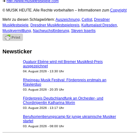
➜
http://www.musikfestspiele.com
© MUSIK HEUTE. Alle Rechte vorbehalten – Informationen zum
Copyright
Mehr zu diesen Schlagwörtern:
Auszeichnung
,
Cellist
,
Dresdner
Musikfestspiele
,
Dresdner Musikfestspielpreis
,
Kulturpalast Dresden
,
Musikvermittlung
,
Nachwuchsförderung
,
Steven Isserlis
Newsticker
Quatuor Ebène wird mit Bremer Musikfest-Preis
ausgezeichnet
04. August 2026 - 13:30 Uhr
Rheingau Musik Festival: Förderpreis erstmals an
Klavierduo
03. August 2026 - 20:35 Uhr
Förderpreis Deutschlandfunk an Orchester- und
Chordirigentin Katharina Morin
03. August 2026 - 13:17 Uhr
Berufsorientierungscamp für junge ukrainische Musiker
startet
03. August 2026 - 08:00 Uhr
Elena Tzavara wird neue Opernintendantin am