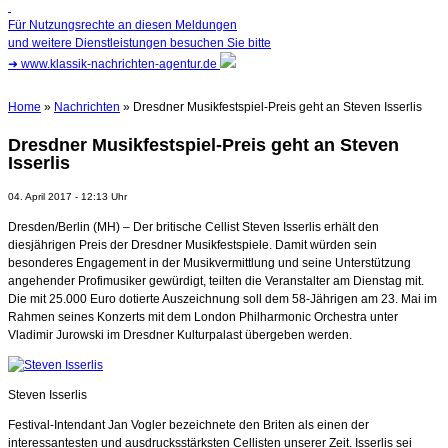
Für Nutzungsrechte an diesen Meldungen
und weitere Dienstleistungen besuchen Sie bitte
➜
www.klassik-nachrichten-agentur.de
Home
»
Nachrichten
» Dresdner Musikfestspiel-Preis geht an Steven Isserlis
Dresdner Musikfestspiel-Preis geht an Steven
Isserlis
04. April 2017 - 12:13 Uhr
Dresden/Berlin (MH) – Der britische Cellist Steven Isserlis erhält den
diesjährigen Preis der Dresdner Musikfestspiele. Damit würden sein
besonderes Engagement in der Musikvermittlung und seine Unterstützung
angehender Profimusiker gewürdigt, teilten die Veranstalter am Dienstag mit.
Die mit 25.000 Euro dotierte Auszeichnung soll dem 58-Jährigen am 23. Mai im
Rahmen seines Konzerts mit dem London Philharmonic Orchestra unter
Vladimir Jurowski im Dresdner Kulturpalast übergeben werden.
Steven Isserlis
Festival-Intendant Jan Vogler bezeichnete den Briten als einen der
interessantesten und ausdrucksstärksten Cellisten unserer Zeit. Isserlis sei