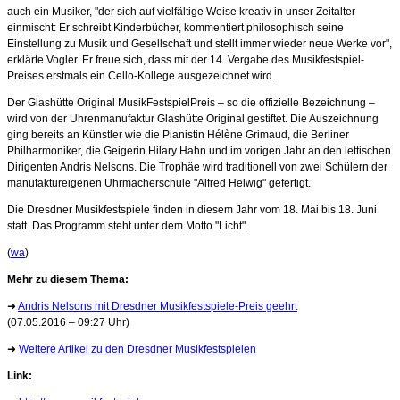
auch ein Musiker, "der sich auf vielfältige Weise kreativ in unser Zeitalter
einmischt: Er schreibt Kinderbücher, kommentiert philosophisch seine
Einstellung zu Musik und Gesellschaft und stellt immer wieder neue Werke vor",
erklärte Vogler. Er freue sich, dass mit der 14. Vergabe des Musikfestspiel-
Preises erstmals ein Cello-Kollege ausgezeichnet wird.
Der Glashütte Original MusikFestspielPreis – so die offizielle Bezeichnung –
wird von der Uhrenmanufaktur Glashütte Original gestiftet. Die Auszeichnung
ging bereits an Künstler wie die Pianistin Hélène Grimaud, die Berliner
Philharmoniker, die Geigerin Hilary Hahn und im vorigen Jahr an den lettischen
Dirigenten Andris Nelsons. Die Trophäe wird traditionell von zwei Schülern der
manufaktureigenen Uhrmacherschule "Alfred Helwig" gefertigt.
Die Dresdner Musikfestspiele finden in diesem Jahr vom 18. Mai bis 18. Juni
statt. Das Programm steht unter dem Motto "Licht".
(
wa
)
Mehr zu diesem Thema:
➜
Andris Nelsons mit Dresdner Musikfestspiele-Preis geehrt
(07.05.2016 – 09:27 Uhr)
➜
Weitere Artikel zu den Dresdner Musikfestspielen
Link: