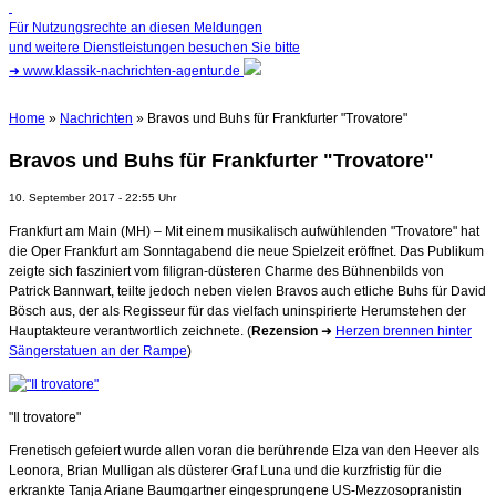
Für Nutzungsrechte an diesen Meldungen
und weitere Dienstleistungen besuchen Sie bitte
➜
www.klassik-nachrichten-agentur.de
Home
»
Nachrichten
» Bravos und Buhs für Frankfurter "Trovatore"
Bravos und Buhs für Frankfurter "Trovatore"
10. September 2017 - 22:55 Uhr
Frankfurt am Main (MH) – Mit einem musikalisch aufwühlenden "Trovatore" hat
die Oper Frankfurt am Sonntagabend die neue Spielzeit eröffnet. Das Publikum
zeigte sich fasziniert vom filigran-düsteren Charme des Bühnenbilds von
Patrick Bannwart, teilte jedoch neben vielen Bravos auch etliche Buhs für David
Bösch aus, der als Regisseur für das vielfach uninspirierte Herumstehen der
Hauptakteure verantwortlich zeichnete. (
Rezension
➜
Herzen brennen hinter
Sängerstatuen an der Rampe
)
"Il trovatore"
Frenetisch gefeiert wurde allen voran die berührende Elza van den Heever als
Leonora, Brian Mulligan als düsterer Graf Luna und die kurzfristig für die
erkrankte Tanja Ariane Baumgartner eingesprungene US-Mezzosopranistin