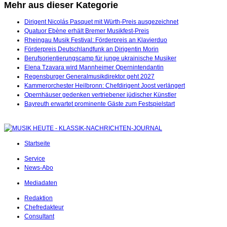
Mehr aus dieser Kategorie
Dirigent Nicolás Pasquet mit Würth-Preis ausgezeichnet
Quatuor Ebène erhält Bremer Musikfest-Preis
Rheingau Musik Festival: Förderpreis an Klavierduo
Förderpreis Deutschlandfunk an Dirigentin Morin
Berufsorientierungscamp für junge ukrainische Musiker
Elena Tzavara wird Mannheimer Opernintendantin
Regensburger Generalmusikdirektor geht 2027
Kammerorchester Heilbronn: Chefdirigent Joost verlängert
Opernhäuser gedenken vertriebener jüdischer Künstler
Bayreuth erwartet prominente Gäste zum Festspielstart
Startseite
Service
News-Abo
Mediadaten
Redaktion
Chefredakteur
Consultant