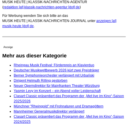
MUSIK HEUTE | KLASSIK-NACHRICHTEN-AGENTUR
(
redaktion [at] klassik-nachrichten-agentur [dot] de
)
Für Werbung wenden Sie sich bitte an das
MUSIK HEUTE | KLASSIK-NACHRICHTEN-JOURNAL unter
anzeigen [at]
musik-heute [dot] de
.
Anzeige
Mehr aus dieser Kategorie
Rheingau Musik Festival: Förderpreis an Klavierduo
Deutscher Musikwettbewerb 2026 kürt zwei Preisträger
Berner Symphonieorchester verlängert mit Urbański
Dirigent Helmuth Rilling gestorben
Neuer Operndirektor für Mainfranken Theater Würzburg
Yasmin Levy im Konzert – ein Abend voller Leidenschaft
Clasart Classic präsentiert das Programm der „Met live im Kino“-Saison
2025/2026
Münchner "Rheingold" mit Frohnaturen und Dramagöttern
Mannheimer Generalmusikdirektor verlängert
Clasart Classic präsentiert das Programm der „Met live im Kino“-Saison
2024/2025