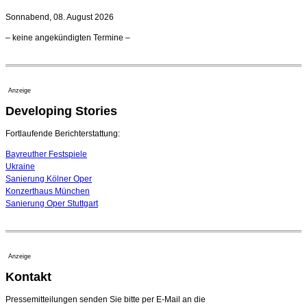
21. Juli 2026 - 13:08 Uhr
Sonnabend, 08. August 2026
Opernhäuser gedenken vertriebener jüdischer
– keine angekündigten Termine –
Ensemblemitglieder
20. Juli 2026 - 18:15 Uhr
Bayreuth erwartet prominente Gäste zum Start der
Festspiele
Anzeige
17. Juli 2026 - 18:03 Uhr
Developing Stories
Dirigent Nicolás Pasquet mit Würth-Preis der
Jeunesses Musicales ausgezeichnet
07. August 2026 - 13:20 Uhr
Fortlaufende Berichterstattung:
Bayreuther Festspiele
Ukraine
Sanierung Kölner Oper
Konzerthaus München
Sanierung Oper Stuttgart
Anzeige
Kontakt
Pressemitteilungen senden Sie bitte per E-Mail an die