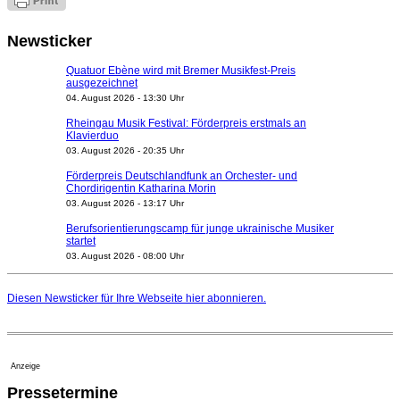
Newsticker
Quatuor Ebène wird mit Bremer Musikfest-Preis
ausgezeichnet
04. August 2026 - 13:30 Uhr
Rheingau Musik Festival: Förderpreis erstmals an
Klavierduo
03. August 2026 - 20:35 Uhr
Förderpreis Deutschlandfunk an Orchester- und
Chordirigentin Katharina Morin
03. August 2026 - 13:17 Uhr
Berufsorientierungscamp für junge ukrainische Musiker
startet
03. August 2026 - 08:00 Uhr
Elena Tzavara wird neue Opernintendantin am
Nationaltheater Mannheim
Diesen Newsticker für Ihre Webseite
hier
abonnieren.
29. Juli 2026 - 11:39 Uhr
Regensburger Generalmusikdirektor Stefan Veselka
geht 2027
23. Juli 2026 - 17:27 Uhr
Anzeige
Kammerorchester Heilbronn: Chefdirigent Risto Joost
Pressetermine
verlängert bis 2030