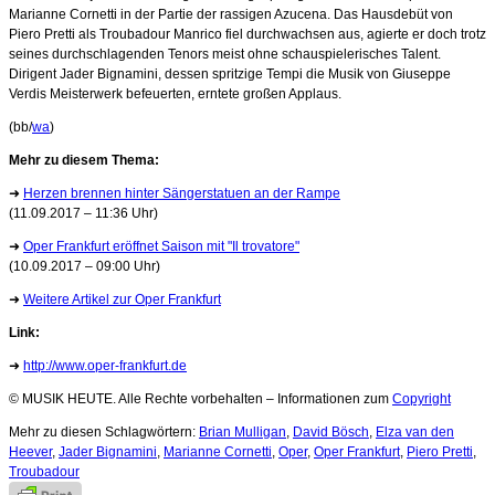
Marianne Cornetti in der Partie der rassigen Azucena. Das Hausdebüt von
Piero Pretti als Troubadour Manrico fiel durchwachsen aus, agierte er doch trotz
seines durchschlagenden Tenors meist ohne schauspielerisches Talent.
Dirigent Jader Bignamini, dessen spritzige Tempi die Musik von Giuseppe
Verdis Meisterwerk befeuerten, erntete großen Applaus.
(bb/
wa
)
Mehr zu diesem Thema:
➜
Herzen brennen hinter Sängerstatuen an der Rampe
(11.09.2017 – 11:36 Uhr)
➜
Oper Frankfurt eröffnet Saison mit "Il trovatore"
(10.09.2017 – 09:00 Uhr)
➜
Weitere Artikel zur Oper Frankfurt
Link:
➜
http://www.oper-frankfurt.de
© MUSIK HEUTE. Alle Rechte vorbehalten – Informationen zum
Copyright
Mehr zu diesen Schlagwörtern:
Brian Mulligan
,
David Bösch
,
Elza van den
Heever
,
Jader Bignamini
,
Marianne Cornetti
,
Oper
,
Oper Frankfurt
,
Piero Pretti
,
Troubadour