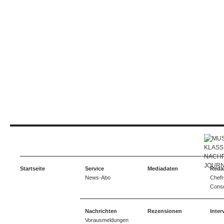
Startseite
Service
Mediadaten
Reda
News-Abo
Chefr
Consu
Nachrichten
Rezensionen
Inter
Vorausmeldungen