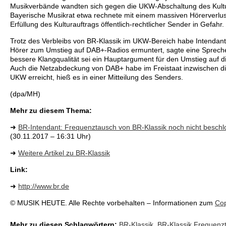
Musikverbände wandten sich gegen die UKW-Abschaltung des Kul
Bayerische Musikrat etwa rechnete mit einem massiven Hörerverlus
Erfüllung des Kulturauftrags öffentlich-rechtlicher Sender in Gefahr.
Trotz des Verbleibs von BR-Klassik im UKW-Bereich habe Intendant 
Hörer zum Umstieg auf DAB+-Radios ermuntert, sagte eine Sprecher
bessere Klangqualität sei ein Hauptargument für den Umstieg auf d
Auch die Netzabdeckung von DAB+ habe im Freistaat inzwischen di
UKW erreicht, hieß es in einer Mitteilung des Senders.
(dpa/MH)
Mehr zu diesem Thema:
➜
BR-Intendant: Frequenztausch von BR-Klassik noch nicht besch
(30.11.2017 – 16:31 Uhr)
➜
Weitere Artikel zu BR-Klassik
Link:
➜
http://www.br.de
© MUSIK HEUTE. Alle Rechte vorbehalten – Informationen zum
Cop
Mehr zu diesen Schlagwörtern:
BR-Klassik
,
BR-Klassik Frequenz