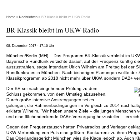
Home
»
Nachrichten
» BR-Klassik bleibt im UKW-Radio
BR-Klassik bleibt im UKW-Radio
08. Dezember 2017 - 17:10 Uhr
München/Berlin (MH) – Das Programm BR-Klassik verbleibt im UK
Bayerische Rundfunk verzichte darauf, auf der Frequenz künftig di
auszustrahlen, sagte Intendant Ulrich Wilhelm am Freitag bei der S
Rundfunkrates in München. Nach bisherigen Planungen wollte der
Klassikprogramm ab 2018 nicht mehr über UKW, sondern DAB+ ver
Der BR sei nach eingehender Prüfung zu dem
Schluss gekommen, von dem Umstieg abzusehen.
Durch große intensive Anstrengungen sei es
gelungen, die Rahmenbedingungen im Vergleich zu 2014 nachhalti
erklärte Wilhelm. "Wir haben unsere Ziele – die jungen Menschen
und eine flächendeckende DAB+-Versorgung herzustellen – erreicht
Gegen den Frequenztausch hatten Privatradios und Verleger geklagt
UKW-Verbreitung von Puls eine größere Konkurrenz zu ihren Prog
Das Oberlandesgericht München wies die Klage jedoch ab. Auch Kl