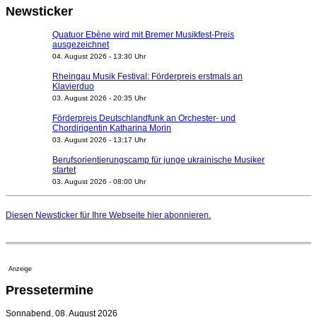
Newsticker
Quatuor Ebène wird mit Bremer Musikfest-Preis
ausgezeichnet
04. August 2026 - 13:30 Uhr
Rheingau Musik Festival: Förderpreis erstmals an
Klavierduo
03. August 2026 - 20:35 Uhr
Förderpreis Deutschlandfunk an Orchester- und
Chordirigentin Katharina Morin
03. August 2026 - 13:17 Uhr
Berufsorientierungscamp für junge ukrainische Musiker
startet
03. August 2026 - 08:00 Uhr
Elena Tzavara wird neue Opernintendantin am
Nationaltheater Mannheim
Diesen Newsticker für Ihre Webseite
hier
abonnieren.
29. Juli 2026 - 11:39 Uhr
Regensburger Generalmusikdirektor Stefan Veselka
geht 2027
23. Juli 2026 - 17:27 Uhr
Anzeige
Kammerorchester Heilbronn: Chefdirigent Risto Joost
Pressetermine
verlängert bis 2030
21. Juli 2026 - 13:08 Uhr
Sonnabend, 08. August 2026