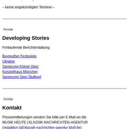
Opernhäuser gedenken vertriebener jüdischer
– keine angekündigten Termine –
Ensemblemitglieder
20. Juli 2026 - 18:15 Uhr
Bayreuth erwartet prominente Gäste zum Start der
Festspiele
Anzeige
17. Juli 2026 - 18:03 Uhr
Developing Stories
Dirigent Nicolás Pasquet mit Würth-Preis der
Jeunesses Musicales ausgezeichnet
07. August 2026 - 13:20 Uhr
Fortlaufende Berichterstattung:
Bayreuther Festspiele
Ukraine
Sanierung Kölner Oper
Konzerthaus München
Sanierung Oper Stuttgart
Anzeige
Kontakt
Pressemitteilungen senden Sie bitte per E-Mail an die
MUSIK HEUTE | KLASSIK-NACHRICHTEN-AGENTUR
(
redaktion [at] klassik-nachrichten-agentur [dot] de
)