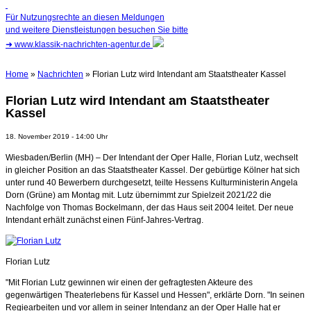
Für Nutzungsrechte an diesen Meldungen
und weitere Dienstleistungen besuchen Sie bitte
➜
www.klassik-nachrichten-agentur.de
Home
»
Nachrichten
» Florian Lutz wird Intendant am Staatstheater Kassel
Florian Lutz wird Intendant am Staatstheater
Kassel
18. November 2019 - 14:00 Uhr
Wiesbaden/Berlin (MH) – Der Intendant der Oper Halle, Florian Lutz, wechselt
in gleicher Position an das Staatstheater Kassel. Der gebürtige Kölner hat sich
unter rund 40 Bewerbern durchgesetzt, teilte Hessens Kulturministerin Angela
Dorn (Grüne) am Montag mit. Lutz übernimmt zur Spielzeit 2021/22 die
Nachfolge von Thomas Bockelmann, der das Haus seit 2004 leitet. Der neue
Intendant erhält zunächst einen Fünf-Jahres-Vertrag.
Florian Lutz
"Mit Florian Lutz gewinnen wir einen der gefragtesten Akteure des
gegenwärtigen Theaterlebens für Kassel und Hessen", erklärte Dorn. "In seinen
Regiearbeiten und vor allem in seiner Intendanz an der Oper Halle hat er