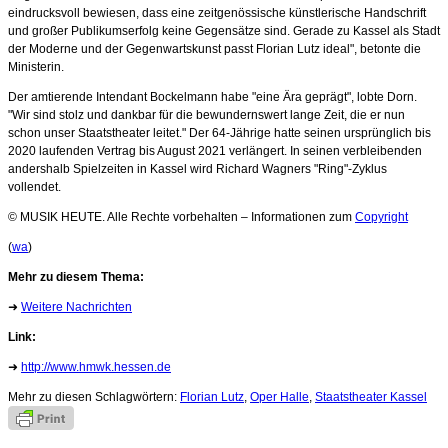
eindrucksvoll bewiesen, dass eine zeitgenössische künstlerische Handschrift
und großer Publikumserfolg keine Gegensätze sind. Gerade zu Kassel als Stadt
der Moderne und der Gegenwartskunst passt Florian Lutz ideal", betonte die
Ministerin.
Der amtierende Intendant Bockelmann habe "eine Ära geprägt", lobte Dorn.
"Wir sind stolz und dankbar für die bewundernswert lange Zeit, die er nun
schon unser Staatstheater leitet." Der 64-Jährige hatte seinen ursprünglich bis
2020 laufenden Vertrag bis August 2021 verlängert. In seinen verbleibenden
andershalb Spielzeiten in Kassel wird Richard Wagners "Ring"-Zyklus
vollendet.
© MUSIK HEUTE. Alle Rechte vorbehalten – Informationen zum
Copyright
(
wa
)
Mehr zu diesem Thema:
➜
Weitere Nachrichten
Link:
➜
http://www.hmwk.hessen.de
Mehr zu diesen Schlagwörtern:
Florian Lutz
,
Oper Halle
,
Staatstheater Kassel