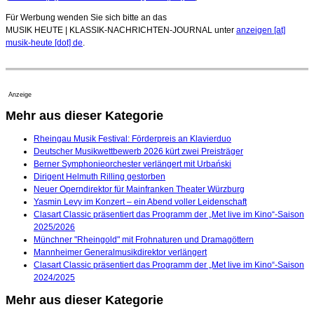
Für Werbung wenden Sie sich bitte an das
MUSIK HEUTE | KLASSIK-NACHRICHTEN-JOURNAL unter
anzeigen [at]
musik-heute [dot] de
.
Anzeige
Mehr aus dieser Kategorie
Rheingau Musik Festival: Förderpreis an Klavierduo
Deutscher Musikwettbewerb 2026 kürt zwei Preisträger
Berner Symphonieorchester verlängert mit Urbański
Dirigent Helmuth Rilling gestorben
Neuer Operndirektor für Mainfranken Theater Würzburg
Yasmin Levy im Konzert – ein Abend voller Leidenschaft
Clasart Classic präsentiert das Programm der „Met live im Kino“-Saison
2025/2026
Münchner "Rheingold" mit Frohnaturen und Dramagöttern
Mannheimer Generalmusikdirektor verlängert
Clasart Classic präsentiert das Programm der „Met live im Kino“-Saison
2024/2025
Mehr aus dieser Kategorie