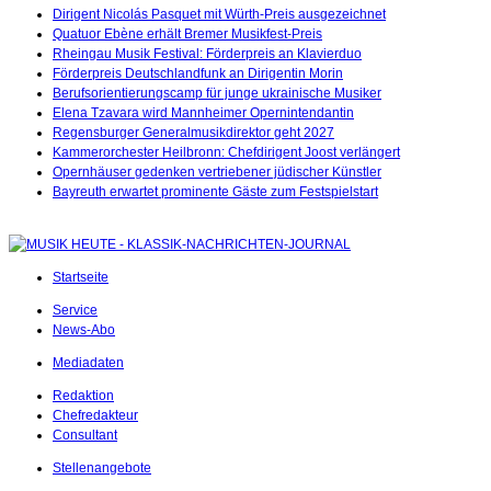
Dirigent Nicolás Pasquet mit Würth-Preis ausgezeichnet
Quatuor Ebène erhält Bremer Musikfest-Preis
Rheingau Musik Festival: Förderpreis an Klavierduo
Förderpreis Deutschlandfunk an Dirigentin Morin
Berufsorientierungscamp für junge ukrainische Musiker
Elena Tzavara wird Mannheimer Opernintendantin
Regensburger Generalmusikdirektor geht 2027
Kammerorchester Heilbronn: Chefdirigent Joost verlängert
Opernhäuser gedenken vertriebener jüdischer Künstler
Bayreuth erwartet prominente Gäste zum Festspielstart
Startseite
Service
News-Abo
Mediadaten
Redaktion
Chefredakteur
Consultant
Stellenangebote