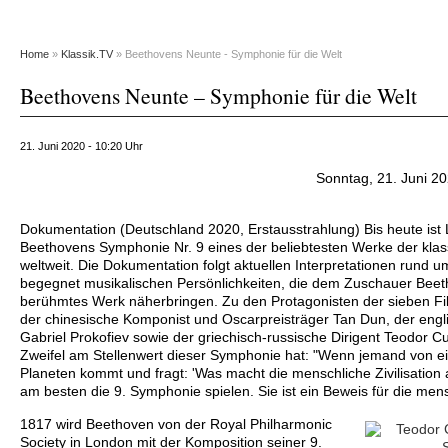
Home
»
Klassik.TV
» Beethovens Neunte - Symphonie für die Welt
Beethovens Neunte – Symphonie für die Welt
21. Juni 2020 - 10:20 Uhr
Sonntag, 21. Juni 20
Dokumentation (Deutschland 2020, Erstausstrahlung) Bis heute ist
Beethovens Symphonie Nr. 9 eines der beliebtesten Werke der kla
weltweit. Die Dokumentation folgt aktuellen Interpretationen rund 
begegnet musikalischen Persönlichkeiten, die dem Zuschauer Beet
berühmtes Werk näherbringen. Zu den Protagonisten der sieben Fi
der chinesische Komponist und Oscarpreisträger Tan Dun, der eng
Gabriel Prokofiev sowie der griechisch-russische Dirigent Teodor Cu
Zweifel am Stellenwert dieser Symphonie hat: "Wenn jemand von 
Planeten kommt und fragt: 'Was macht die menschliche Zivilisation 
am besten die 9. Symphonie spielen. Sie ist ein Beweis für die mensc
1817 wird Beethoven von der Royal Philharmonic
Society in London mit der Komposition seiner 9.