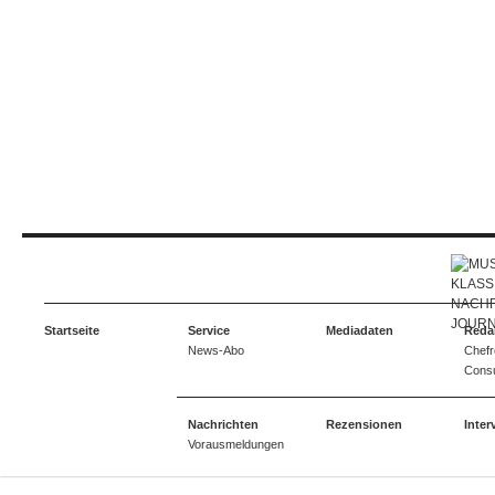
Startseite
Service
Mediadaten
Reda
News-Abo
Chefr
Consu
Nachrichten
Rezensionen
Inter
Vorausmeldungen