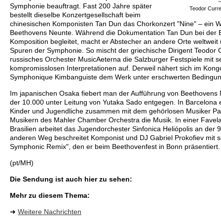
Symphonie beauftragt. Fast 200 Jahre später
Teodor Curre
bestellt dieselbe Konzertgesellschaft beim
chinesischen Komponisten Tan Dun das Chorkonzert "Nine" – ein W
Beethovens Neunte. Während die Dokumentation Tan Dun bei der E
Komposition begleitet, macht er Abstecher an andere Orte weltweit 
Spuren der Symphonie. So mischt der griechische Dirigent Teodor C
russisches Orchester MusicAeterna die Salzburger Festspiele mit s
kompromisslosen Interpretationen auf. Derweil nähert sich im Kon
Symphonique Kimbanguiste dem Werk unter erschwerten Bedingu
Im japanischen Osaka fiebert man der Aufführung von Beethovens
der 10.000 unter Leitung von Yutaka Sado entgegen. In Barcelona 
Kinder und Jugendliche zusammen mit dem gehörlosen Musiker Pau
Musikern des Mahler Chamber Orchestra die Musik. In einer Favela
Brasilien arbeitet das Jugendorchester Sinfonica Heliópolis an der
anderen Weg beschreitet Komponist und DJ Gabriel Prokofiev mit 
Symphonic Remix", den er beim Beethovenfest in Bonn präsentiert.
(pt/MH)
Die Sendung ist auch hier zu sehen:
Mehr zu diesem Thema:
➜
Weitere Nachrichten