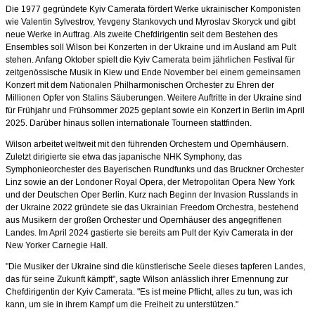
Die 1977 gegründete Kyiv Camerata fördert Werke ukrainischer Komponisten
wie Valentin Sylvestrov, Yevgeny Stankovych und Myroslav Skoryck und gibt
neue Werke in Auftrag. Als zweite Chefdirigentin seit dem Bestehen des
Ensembles soll Wilson bei Konzerten in der Ukraine und im Ausland am Pult
stehen. Anfang Oktober spielt die Kyiv Camerata beim jährlichen Festival für
zeitgenössische Musik in Kiew und Ende November bei einem gemeinsamen
Konzert mit dem Nationalen Philharmonischen Orchester zu Ehren der
Millionen Opfer von Stalins Säuberungen. Weitere Auftritte in der Ukraine sind
für Frühjahr und Frühsommer 2025 geplant sowie ein Konzert in Berlin im April
2025. Darüber hinaus sollen internationale Tourneen stattfinden.
Wilson arbeitet weltweit mit den führenden Orchestern und Opernhäusern.
Zuletzt dirigierte sie etwa das japanische NHK Symphony, das
Symphonieorchester des Bayerischen Rundfunks und das Bruckner Orchester
Linz sowie an der Londoner Royal Opera, der Metropolitan Opera New York
und der Deutschen Oper Berlin. Kurz nach Beginn der Invasion Russlands in
der Ukraine 2022 gründete sie das Ukrainian Freedom Orchestra, bestehend
aus Musikern der großen Orchester und Opernhäuser des angegriffenen
Landes. Im April 2024 gastierte sie bereits am Pult der Kyiv Camerata in der
New Yorker Carnegie Hall.
"Die Musiker der Ukraine sind die künstlerische Seele dieses tapferen Landes,
das für seine Zukunft kämpft", sagte Wilson anlässlich ihrer Ernennung zur
Chefdirigentin der Kyiv Camerata. "Es ist meine Pflicht, alles zu tun, was ich
kann, um sie in ihrem Kampf um die Freiheit zu unterstützen."