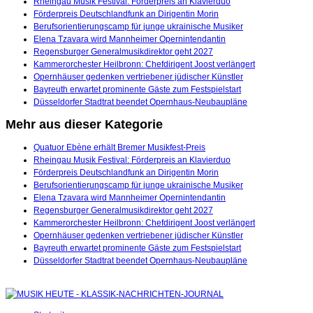
Rheingau Musik Festival: Förderpreis an Klavierduo
Förderpreis Deutschlandfunk an Dirigentin Morin
Berufsorientierungscamp für junge ukrainische Musiker
Elena Tzavara wird Mannheimer Opernintendantin
Regensburger Generalmusikdirektor geht 2027
Kammerorchester Heilbronn: Chefdirigent Joost verlängert
Opernhäuser gedenken vertriebener jüdischer Künstler
Bayreuth erwartet prominente Gäste zum Festspielstart
Düsseldorfer Stadtrat beendet Opernhaus-Neubaupläne
Mehr aus dieser Kategorie
Quatuor Ebène erhält Bremer Musikfest-Preis
Rheingau Musik Festival: Förderpreis an Klavierduo
Förderpreis Deutschlandfunk an Dirigentin Morin
Berufsorientierungscamp für junge ukrainische Musiker
Elena Tzavara wird Mannheimer Opernintendantin
Regensburger Generalmusikdirektor geht 2027
Kammerorchester Heilbronn: Chefdirigent Joost verlängert
Opernhäuser gedenken vertriebener jüdischer Künstler
Bayreuth erwartet prominente Gäste zum Festspielstart
Düsseldorfer Stadtrat beendet Opernhaus-Neubaupläne