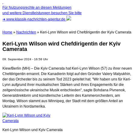
Für Nutzungsrechte an diesen Meldungen
und weitere Dienstleistungen besuchen Sie bitte
➜
www.klassik-nachrichten-agentur.de
Home
»
Nachrichten
» Keri-Lynn Wilson wird Chefdirigentin der Kyiv Camerata
Keri-Lynn Wilson wird Chefdirigentin der Kyiv
Camerata
09. September 2024 - 16:58 Uhr
Kiew/Berlin (MH) – Die Kyiv Camerata hat Keri-Lynn Wilson (57) zu ihrer neuen
Chefdirigentin ernannt. Die Kanadierin folgt auf den Gründer Valery Matyukhin,
der das Orchester bis zu seinem Tod 2023 geleitet hat. "Wir haben uns für Keri-
Lynn aufgrund ihrer musikalischen Stärken und ihres Engagements für die
zeitgenössische ukrainische Musik entschieden", sagte Bohdana Pivnenok,
Generaldirektorin und künstlerische Leiterin des Kammerorchesters, am
Montag. Wilson stammt aus Winnipeg, der Stadt mit dem größten Anteil an
Ukrainern in Nordamerika.
Keri-Lynn Wilson und Kyiv Camerata