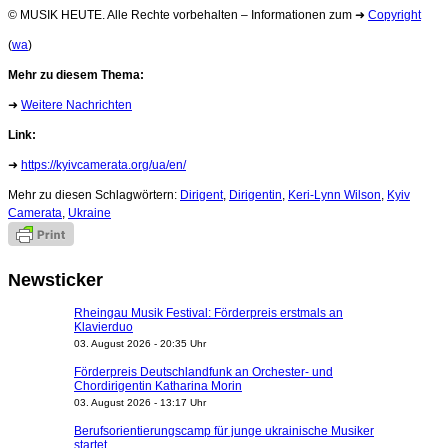
© MUSIK HEUTE. Alle Rechte vorbehalten – Informationen zum ➜
Copyright
(
wa
)
Mehr zu diesem Thema:
➜
Weitere Nachrichten
Link:
➜
https://kyivcamerata.org/ua/en/
Mehr zu diesen Schlagwörtern:
Dirigent
,
Dirigentin
,
Keri-Lynn Wilson
,
Kyiv
Camerata
,
Ukraine
Newsticker
Rheingau Musik Festival: Förderpreis erstmals an
Klavierduo
03. August 2026 - 20:35 Uhr
Förderpreis Deutschlandfunk an Orchester- und
Chordirigentin Katharina Morin
03. August 2026 - 13:17 Uhr
Berufsorientierungscamp für junge ukrainische Musiker
startet