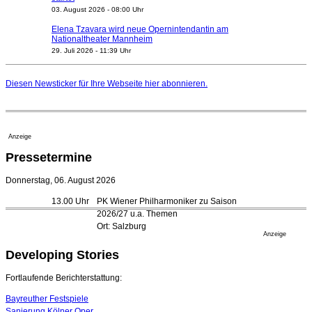
03. August 2026 - 08:00 Uhr
Elena Tzavara wird neue Opernintendantin am
Nationaltheater Mannheim
29. Juli 2026 - 11:39 Uhr
Regensburger Generalmusikdirektor Stefan Veselka
geht 2027
Diesen Newsticker für Ihre Webseite
hier
abonnieren.
23. Juli 2026 - 17:27 Uhr
Kammerorchester Heilbronn: Chefdirigent Risto Joost
verlängert bis 2030
21. Juli 2026 - 13:08 Uhr
Anzeige
Opernhäuser gedenken vertriebener jüdischer
Pressetermine
Ensemblemitglieder
20. Juli 2026 - 18:15 Uhr
Donnerstag, 06. August 2026
Bayreuth erwartet prominente Gäste zum Start der
13.00 Uhr
PK Wiener Philharmoniker zu Saison
Festspiele
2026/27 u.a. Themen
17. Juli 2026 - 18:03 Uhr
Ort: Salzburg
Düsseldorfer Stadtrat beendet Pläne für Opernhaus-
Anzeige
Neubau
Developing Stories
16. Juli 2026 - 22:49 Uhr
Quatuor Ebène wird mit Bremer Musikfest-Preis
Fortlaufende Berichterstattung:
ausgezeichnet
04. August 2026 - 13:30 Uhr
Bayreuther Festspiele
Sanierung Kölner Oper