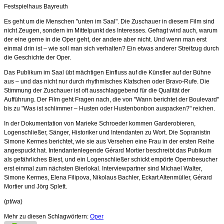
Festspielhaus Bayreuth
Es geht um die Menschen "unten im Saal". Die Zuschauer
in diesem Film sind
nicht Zeugen, sondern im Mittelpunkt des Interesses. Gefragt wird auch, warum
der eine gerne in die Oper geht, der andere aber nicht. Und wenn man erst
einmal drin ist – wie soll man sich verhalten? Ein etwas anderer Streifzug durch
die Geschichte der Oper.
Das Publikum im Saal übt mächtigen Einfluss auf die Künstler auf der Bühne
aus – und das nicht nur durch rhythmisches Klatschen oder Bravo-Rufe. Die
Stimmung der Zuschauer ist oft ausschlaggebend für die Qualität der
Aufführung. Der Film geht Fragen nach, die von "Wann berichtet der Boulevard"
bis zu "Was ist schlimmer – Husten oder Hustenbonbon auspacken?" reichen.
In der Dokumentation von Marieke Schroeder kommen Garderobieren,
Logenschließer, Sänger, Historiker und Intendanten zu Wort. Die Sopranistin
Simone Kermes berichtet, wie sie aus Versehen eine Frau in der ersten Reihe
angespuckt hat. Intendantenlegende Gérard Mortier beschreibt das Pubikum
als gefährliches Biest, und ein Logenschließer schickt empörte Opernbesucher
erst einmal zum nächsten Bierlokal. Interviewpartner sind Michael Walter,
Simone Kermes, Elena Filipova, Nikolaus Bachler, Eckart Altenmüller, Gérard
Mortier und Jörg Splett.
(pt/wa)
Mehr zu diesen Schlagwörtern:
Oper