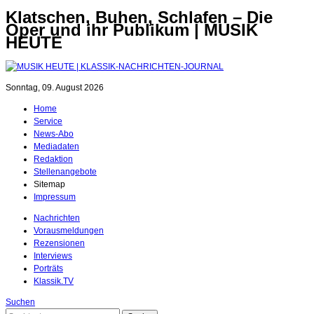
Klatschen, Buhen, Schlafen – Die
Oper und ihr Publikum | MUSIK
HEUTE
Sonntag, 09. August 2026
Home
Service
News-Abo
Mediadaten
Redaktion
Stellenangebote
Sitemap
Impressum
Nachrichten
Vorausmeldungen
Rezensionen
Interviews
Porträts
Klassik.TV
Suchen