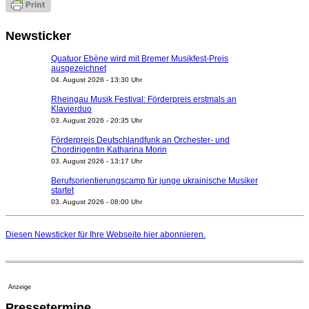
Newsticker
Quatuor Ebène wird mit Bremer Musikfest-Preis
ausgezeichnet
04. August 2026 - 13:30 Uhr
Rheingau Musik Festival: Förderpreis erstmals an
Klavierduo
03. August 2026 - 20:35 Uhr
Förderpreis Deutschlandfunk an Orchester- und
Chordirigentin Katharina Morin
03. August 2026 - 13:17 Uhr
Berufsorientierungscamp für junge ukrainische Musiker
startet
03. August 2026 - 08:00 Uhr
Elena Tzavara wird neue Opernintendantin am
Nationaltheater Mannheim
Diesen Newsticker für Ihre Webseite
hier
abonnieren.
29. Juli 2026 - 11:39 Uhr
Regensburger Generalmusikdirektor Stefan Veselka
geht 2027
23. Juli 2026 - 17:27 Uhr
Anzeige
Kammerorchester Heilbronn: Chefdirigent Risto Joost
Pressetermine