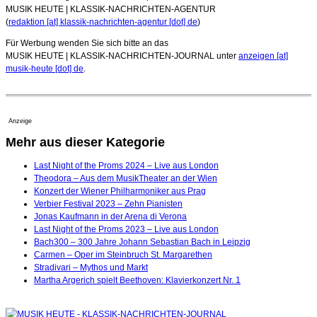
MUSIK HEUTE | KLASSIK-NACHRICHTEN-AGENTUR
(
redaktion [at] klassik-nachrichten-agentur [dot] de
)
Für Werbung wenden Sie sich bitte an das
MUSIK HEUTE | KLASSIK-NACHRICHTEN-JOURNAL unter
anzeigen [at]
musik-heute [dot] de
.
Anzeige
Mehr aus dieser Kategorie
Last Night of the Proms 2024 – Live aus London
Theodora – Aus dem MusikTheater an der Wien
Konzert der Wiener Philharmoniker aus Prag
Verbier Festival 2023 – Zehn Pianisten
Jonas Kaufmann in der Arena di Verona
Last Night of the Proms 2023 – Live aus London
Bach300 – 300 Jahre Johann Sebastian Bach in Leipzig
Carmen – Oper im Steinbruch St. Margarethen
Stradivari – Mythos und Markt
Martha Argerich spielt Beethoven: Klavierkonzert Nr. 1