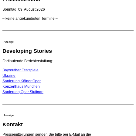
verlängert bis 2030
21. Juli 2026 - 13:08 Uhr
Sonntag, 09. August 2026
Opernhäuser gedenken vertriebener jüdischer
– keine angekündigten Termine –
Ensemblemitglieder
20. Juli 2026 - 18:15 Uhr
Bayreuth erwartet prominente Gäste zum Start der
Festspiele
Anzeige
17. Juli 2026 - 18:03 Uhr
Developing Stories
Dirigent Nicolás Pasquet mit Würth-Preis der
Jeunesses Musicales ausgezeichnet
07. August 2026 - 13:20 Uhr
Fortlaufende Berichterstattung:
Bayreuther Festspiele
Ukraine
Sanierung Kölner Oper
Konzerthaus München
Sanierung Oper Stuttgart
Anzeige
Kontakt
Pressemitteilungen senden Sie bitte per E-Mail an die