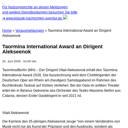
Für Nutzungsrechte an diesen Meldungen
und weitere Dienstleistungen besuchen Sie bitte
➜
www.klassik-nachrichten-agentur.de
Home
»
Vorausmeldungen
» Taormina International Award an Dirigent
Alekseenok
Taormina International Award an Dirigent
Alekseenok
20. Juni 2026 - 10:00 Uhr
Taormina/Berlin (MH) – Der Dirigent Vitali Alekseenok erhält den Taormina
International Award 2026. Die Auszeichnung wird dem Chefdirigenten der
Deutschen Oper am Rhein am (heutigen) Samstagabend im Rahmen des
Buchfestivals Taobuk auf Sizilien verliehen. Bei der Gala im antiken Theater
leitet der in Belarus Geborene das Orchester des Teatro Massimo Bellini aus
Catania, dessen Erster Gastdirigent er seit 2021 ist.
Vitali Alekseenok
Die Karriere des 35-jährigen Alekseenok zeuge "von einem Verständnis von
Musik nicht nur als Kunst der Präzision und des Ausdrucks, sondern als