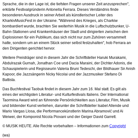
Sprache, die in der Lage ist, die tiefsten Fragen unserer Zeit anzusprechen",
erklärte Festivalgründerin Antonella Ferrara. Dieses Verständnis finde
besonderen Ausdruck in seiner Arbeit als künstlerischer Leiter des
KharkivMusicFest in der Ukraine. "Während des Krieges, als Charkiw
bombardiert wurde, brachten Sie weiterhin Musik in die Luftschutzbunker, U-
Bahn-Stationen und Krankenhäuser der Stadt und dirigierten zwischen den
Explosionen für ein Publikum, das sich nicht nur zum Zuhören versammelt
hatte, sondern um an einem Stück seiner selbst festzuhalten", hob Ferrara an
den Dirigenten gerichtet hervor.
Weitere Preisträger sind in diesem Jahr die Schriftsteller Haruki Murakami,
Abdulrazak Gurnah, Jonathan Coe und Dacia Maraini, der Dichter Adonis, die
Schauspielerin und Regisseurin Valeria Bruni Tedeschi, der Bildhauer Sir Anish
Kapoor, die Jazzsängerin Nicky Nicolai und der Jazzmusiker Stefano Di
Battista.
Das Buchfestival Taobuk findet in diesem Jahr zum 16. Mal statt. Es gilt als
eines der wichtigsten Literatur- und Kulturfestivals Italiens. Der International
Taormina Award wird an führende Persönlichkeiten aus Literatur, Film, Musik
und bildender Kunst verliehen, darunter die Schriftsteller Isabel Allende und
Mario Vargas Llosa, die Performancekünstlerin Marina Abramović und Ai
Weiwei, der Komponist Nicola Piovani und der Geiger David Garrett.
© MUSIK HEUTE. Alle Rechte vorbehalten – Informationen zum
Copyright
(wa)