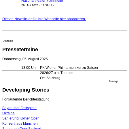
Nationaltheater Mannheim
29. Juli 2026 - 11:39 Uhr
Regensburger Generalmusikdirektor Stefan Veselka
geht 2027
Diesen Newsticker für Ihre Webseite
hier
abonnieren.
23. Juli 2026 - 17:27 Uhr
Kammerorchester Heilbronn: Chefdirigent Risto Joost
verlängert bis 2030
21. Juli 2026 - 13:08 Uhr
Anzeige
Opernhäuser gedenken vertriebener jüdischer
Pressetermine
Ensemblemitglieder
20. Juli 2026 - 18:15 Uhr
Donnerstag, 06. August 2026
Bayreuth erwartet prominente Gäste zum Start der
13.00 Uhr
PK Wiener Philharmoniker zu Saison
Festspiele
2026/27 u.a. Themen
17. Juli 2026 - 18:03 Uhr
Ort: Salzburg
Düsseldorfer Stadtrat beendet Pläne für Opernhaus-
Anzeige
Neubau
Developing Stories
16. Juli 2026 - 22:49 Uhr
Quatuor Ebène wird mit Bremer Musikfest-Preis
Fortlaufende Berichterstattung:
ausgezeichnet
04. August 2026 - 13:30 Uhr
Bayreuther Festspiele
Ukraine
Sanierung Kölner Oper
Konzerthaus München
Sanierung Oper Stuttgart