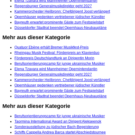
Elena Tzavara wird Mannheimer Opernintendantin
Regensburger Generalmusikdirektor geht 2027
Kammerorchester Heilbronn: Chefdirigent Joost verlängert
Opernhäuser gedenken vertriebener jüdischer Künstler
Bayreuth erwartet prominente Gäste zum Festspielstart
Düsseldorfer Stadtrat beendet Opernhaus-Neubaupläne
Mehr aus dieser Kategorie
Quatuor Ebène erhält Bremer Musikfest-Preis
Rheingau Musik Festival: Förderpreis an Klavierduo
Förderpreis Deutschlandfunk an Dirigentin Morin
Berufsorientierungscamp für junge ukrainische Musiker
Elena Tzavara wird Mannheimer Opernintendantin
Regensburger Generalmusikdirektor geht 2027
Kammerorchester Heilbronn: Chefdirigent Joost verlängert
Opernhäuser gedenken vertriebener jüdischer Künstler
Bayreuth erwartet prominente Gäste zum Festspielstart
Düsseldorfer Stadtrat beendet Opernhaus-Neubaupläne
Mehr aus dieser Kategorie
Berufsorientierungscamp für junge ukrainische Musiker
Taormina International Award an Dirigent Alekseenok
Sonderausstellung zu jüdischer Bach-Begeisterung
Schiffs Cappella Andrea Barca startet Abschiedstournee