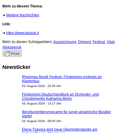
Mehr zu diesem Thema:
➜
Weitere Nachrichten
Link:
➜
https://www.taobuk.it
Mehr zu diesen Schlagwörtern:
Auszeichnung
,
Dirigent
,
Festival
,
Vitali
Alekseenok
Newsticker
Rheingau Musik Festival: Förderpreis erstmals an
Klavierduo
03. August 2026 - 20:35 Uhr
Förderpreis Deutschlandfunk an Orchester- und
Chordirigentin Katharina Morin
03. August 2026 - 13:17 Uhr
Berufsorientierungscamp für junge ukrainische Musiker
startet
03. August 2026 - 08:00 Uhr
Elena Tzavara wird neue Opernintendantin am