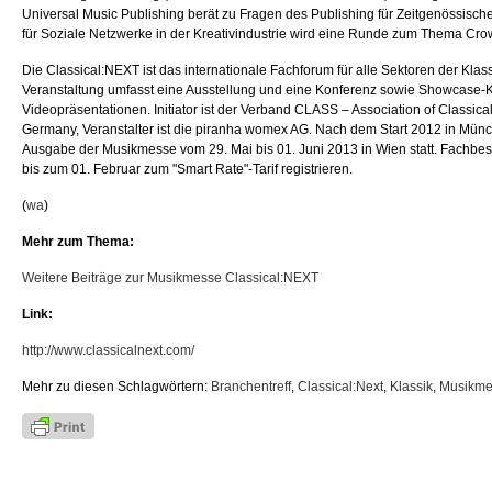
Universal Music Publishing berät zu Fragen des Publishing für Zeitgenössische
für Soziale Netzwerke in der Kreativindustrie wird eine Runde zum Thema Cro
Die Classical:NEXT ist das internationale Fachforum für alle Sektoren der Klas
Veranstaltung umfasst eine Ausstellung und eine Konferenz sowie Showcase-
Videopräsentationen. Initiator ist der Verband CLASS – Association of Classica
Germany, Veranstalter ist die piranha womex AG. Nach dem Start 2012 in Münch
Ausgabe der Musikmesse vom 29. Mai bis 01. Juni 2013 in Wien statt. Fachbe
bis zum 01. Februar zum "Smart Rate"-Tarif registrieren.
(
wa
)
Mehr zum Thema:
Weitere Beiträge zur Musikmesse Classical:NEXT
Link:
http://www.classicalnext.com/
Mehr zu diesen Schlagwörtern:
Branchentreff
,
Classical:Next
,
Klassik
,
Musikme