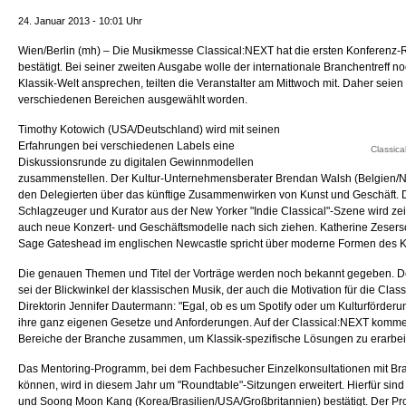
24. Januar 2013 - 10:01 Uhr
Wien/Berlin (mh) – Die Musikmesse Classical:NEXT hat die ersten Konferenz-R
bestätigt. Bei seiner zweiten Ausgabe wolle der internationale Branchentreff 
Klassik-Welt ansprechen, teilten die Veranstalter am Mittwoch mit. Daher seie
verschiedenen Bereichen ausgewählt worden.
Timothy Kotowich (USA/Deutschland) wird mit seinen
Erfahrungen
bei verschiedenen Labels eine
Classic
Diskussionsrunde zu digitalen Gewinnmodellen
zusammenstellen. Der Kultur-Unternehmensberater Brendan Walsh (Belgien/Ni
den Delegierten über das künftige Zusammenwirken von Kunst und Geschäft. Da
Schlagzeuger und Kurator aus der New Yorker "Indie Classical"-Szene wird ze
auch neue Konzert- und Geschäftsmodelle nach sich ziehen. Katherine Zeser
Sage Gateshead im englischen Newcastle spricht über moderne Formen des 
Die genauen Themen und Titel der Vorträge werden noch bekannt gegeben.
sei der Blickwinkel der klassischen Musik, der auch die Motivation für die Classi
Direktorin Jennifer Dautermann: "Egal, ob es um Spotify oder um Kulturförderun
ihre ganz eigenen Gesetze und Anforderungen. Auf der Classical:NEXT komm
Bereiche der Branche zusammen, um Klassik-spezifische Lösungen zu erarbeite
Das Mentoring-Programm, bei dem Fachbesucher Einzelkonsultationen mit B
können, wird in diesem Jahr um "Roundtable"-Sitzungen erweitert. Hierfür sind
und Soong Moon Kang (Korea/Brasilien/USA/Großbritannien) bestätigt. Der P