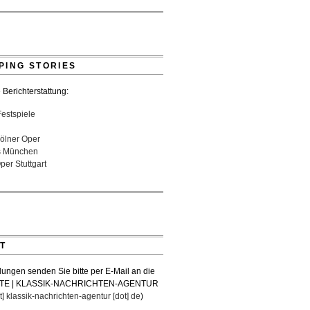
- 18:03 Uhr
colás Pasquet mit Würth-Preis der
Musicales ausgezeichnet
26 - 13:20 Uhr
PING STORIES
 Berichterstattung:
Festspiele
ölner Oper
s München
er Stuttgart
T
lungen senden Sie bitte per E-Mail an die
TE | KLASSIK-NACHRICHTEN-AGENTUR
t] klassik-nachrichten-agentur [dot] de
)