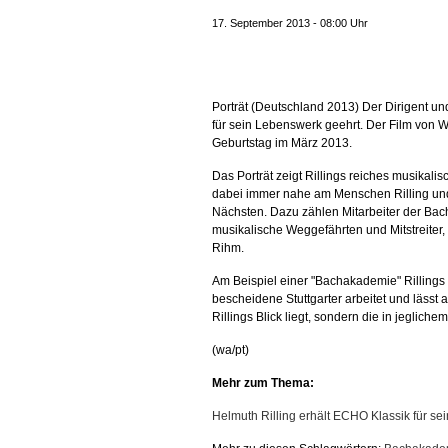
17. September 2013 - 08:00 Uhr
Porträt (Deutschland 2013) Der Dirigent 
für sein Lebenswerk geehrt. Der Film von Wi
Geburtstag im März 2013.
Das Porträt zeigt Rillings reiches musikali
dabei
immer nahe am Menschen Rilling un
Nächsten. Dazu zählen Mitarbeiter der Ba
musikalische Weggefährten und Mitstreiter
Rihm.
Am Beispiel einer "Bachakademie" Rillings im
bescheidene Stuttgarter arbeitet und lässt 
Rillings Blick liegt, sondern die in jeglich
(wa/pt)
Mehr zum Thema:
Helmuth Rilling erhält ECHO Klassik für s