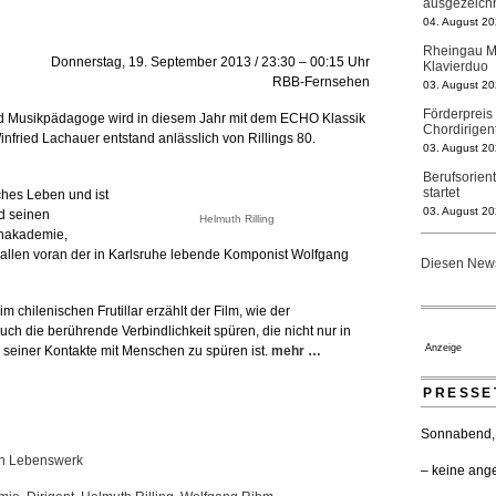
ausgezeich
04. August 20
Rheingau Mu
Donnerstag, 19. September 2013 / 23:30 – 00:15 Uhr
Klavierduo
RBB-Fernsehen
03. August 20
Förderpreis
und Musikpädagoge wird in diesem Jahr mit dem ECHO Klassik
Chordirigen
nfried Lachauer entstand anlässlich von Rillings 80.
03. August 20
Berufsorien
startet
sches Leben und ist
03. August 20
d seinen
Helmuth Rilling
chakademie,
Elena Tzava
, allen voran der in Karlsruhe lebende Komponist Wolfgang
Nationalth
Diesen News
29. Juli 2026 
Regensburge
 chilenischen Frutillar erzählt der Film, wie der
geht 2027
auch die berührende Verbindlichkeit spüren, die nicht nur in
23. Juli 2026 
Anzeige
em seiner Kontakte mit Menschen zu spüren ist.
mehr …
Kammerorche
verlängert 
PRESSE
21. Juli 2026 
Opernhäuser
Sonnabend, 
Ensemblemi
ein Lebenswerk
20. Juli 2026 
– keine ang
Bayreuth er