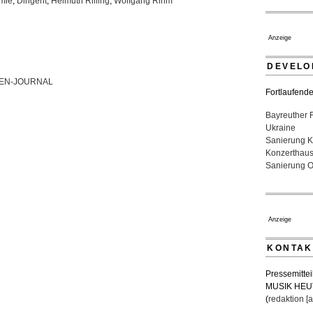
mie
,
Dirigent
,
Helmuth Rilling
,
Wolfgang Rihm
Festspiele
17. Juli 2026 
Dirigent Ni
Anzeige
Jeunesses 
07. August 20
DEVELO
Fortlaufende
Bayreuther 
Ukraine
Sanierung K
Konzerthau
Sanierung Op
Anzeige
KONTAK
Pressemittei
MUSIK HEU
(
redaktion [a