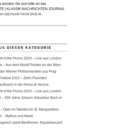
 wenden Sie sich bitte an das
TE | KLASSIK-NACHRICHTEN-JOURNAL
en [at] musik-heute [dot] de
.
US DIESER KATEGORIE
ht of the Proms 2024 – Live aus London
a – Aus dem MusikTheater an der Wien
 der Wiener Philharmoniker aus Prag
Festival 2023 – Zehn Pianisten
aufmann in der Arena di Verona
ht of the Proms 2023 – Live aus London
 – 300 Jahre Johann Sebastian Bach in
– Oper im Steinbruch St. Margarethen
ri – Mythos und Markt
rgerich spielt Beethoven: Klavierkonzert