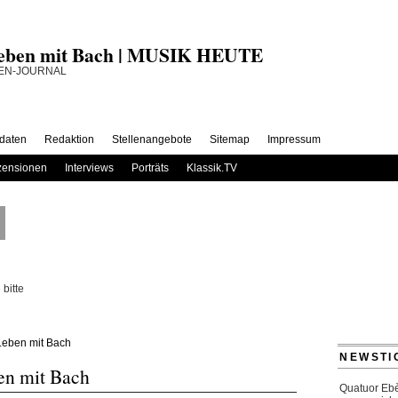
 Leben mit Bach | MUSIK HEUTE
daten
Redaktion
Stellenangebote
Sitemap
Impressum
ensionen
Interviews
Porträts
Klassik.TV
bitte
 Leben mit Bach
NEWSTI
en mit Bach
Quatuor Ebè