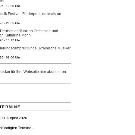
net
26 - 13:30 Uhr
sik Festival: Förderpreis erstmals an
26 - 20:35 Uhr
 Deutschlandfunk an Orchester- und
tin Katharina Morin
26 - 13:17 Uhr
tierungscamp für junge ukrainische Musiker
26 - 08:00 Uhr
ra wird neue Opernintendantin am
eater Mannheim
ticker für Ihre Webseite
hier
abonnieren.
- 11:39 Uhr
r Generalmusikdirektor Stefan Veselka
- 17:27 Uhr
ster Heilbronn: Chefdirigent Risto Joost
bis 2030
TERMINE
- 13:08 Uhr
 gedenken vertriebener jüdischer
08. August 2026
tglieder
- 18:15 Uhr
ekündigten Termine –
wartet prominente Gäste zum Start der