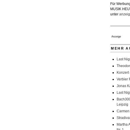
Für Werbung
MUSIK HEU
unter
anzeig
Anzeige
MEHR A
Last Nig
Theodor
Konzert
Verbier 
Jonas K
Last Nig
Bach300
Leipzig
Carmen 
Stradiva
Martha A
Nr. 1