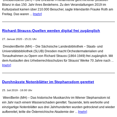
Bilanz in das 150. Jahr ihres Bestehens. Zu den Veranstaltungen 2019 im
Kulturpalast kamen über 210.000 Besucher, sagte Intendantin Frauke Roth am
Freitag. Das waren ...
[mehr]
Richard-Strauss-Quellen werden digital frei zugänglich
27. Januar 2020 - 15:21 Uhr
Dresden/Berlin (MH) – Die Sächsische Landesbibliothek – Staats- und
Universitätsbibliothek (SLUB) Dresden macht Orchestermaterialien und
Tonaufnahmen zu Opern von Richard Strauss (1864-1949) frei zugänglich. Mit
dem Auslaufen des Urheberrechtsschutzes für Strauss' Werke 70 Jahre nach ...
[mehr]
Durchnässte Notenblätter im Stephansdom gerettet
25. Juli 2019 - 16:00 Uhr
Wien/Berlin (MH) – Das historische Musikarchiv im Wiener Stephansdom ist
ein Jahr nach einem Wasserschaden gerettet. Tausende, teils wertvolle und
einzigartige Notenblätter aus drei Jahrhunderten wurden getrocknet und wieder
aufbereitet, teilte die Österreichische Akademie der ...
[mehr]