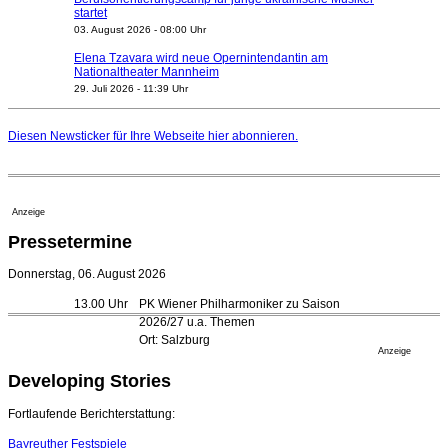
startet
03. August 2026 - 08:00 Uhr
Elena Tzavara wird neue Opernintendantin am
Nationaltheater Mannheim
29. Juli 2026 - 11:39 Uhr
Regensburger Generalmusikdirektor Stefan Veselka
geht 2027
Diesen Newsticker für Ihre Webseite
hier
abonnieren.
23. Juli 2026 - 17:27 Uhr
Kammerorchester Heilbronn: Chefdirigent Risto Joost
verlängert bis 2030
21. Juli 2026 - 13:08 Uhr
Anzeige
Opernhäuser gedenken vertriebener jüdischer
Pressetermine
Ensemblemitglieder
20. Juli 2026 - 18:15 Uhr
Donnerstag, 06. August 2026
Bayreuth erwartet prominente Gäste zum Start der
13.00 Uhr
PK Wiener Philharmoniker zu Saison
Festspiele
2026/27 u.a. Themen
17. Juli 2026 - 18:03 Uhr
Ort: Salzburg
Düsseldorfer Stadtrat beendet Pläne für Opernhaus-
Anzeige
Neubau
Developing Stories
16. Juli 2026 - 22:49 Uhr
Quatuor Ebène wird mit Bremer Musikfest-Preis
Fortlaufende Berichterstattung:
ausgezeichnet
04. August 2026 - 13:30 Uhr
Bayreuther Festspiele