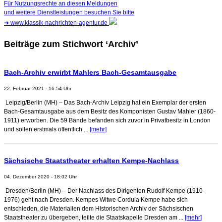
Für Nutzungsrechte an diesen Meldungen
und weitere Dienstleistungen besuchen Sie bitte
➜
www.klassik-nachrichten-agentur.de
Beiträge zum Stichwort ‘Archiv’
Bach-Archiv erwirbt Mahlers Bach-Gesamtausgabe
22. Februar 2021 - 16:54 Uhr
Leipzig/Berlin (MH) – Das Bach-Archiv Leipzig hat ein Exemplar der ersten
Bach-Gesamtausgabe aus dem Besitz des Komponisten Gustav Mahler (1860-
1911) erworben. Die 59 Bände befanden sich zuvor in Privatbesitz in London
und sollen erstmals öffentlich ...
[mehr]
Sächsische Staatstheater erhalten Kempe-Nachlass
04. Dezember 2020 - 18:02 Uhr
Dresden/Berlin (MH) – Der Nachlass des Dirigenten Rudolf Kempe (1910-
1976) geht nach Dresden. Kempes Witwe Cordula Kempe habe sich
entschieden, die Materialien dem Historischen Archiv der Sächsischen
Staatstheater zu übergeben, teilte die Staatskapelle Dresden am ...
[mehr]