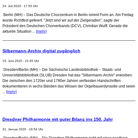
24. Juli 2020 - 17:55 Uhr
Berlin (MH) – Das Deutsche Chorzentrum in Berlin nimmt Form an. Am Freitag
wurde Richtfest gefeiert. "Jetzt sind wir auf der Zielgeraden", sagte der
Präsident des Deutschen Chorverbands (DCV), Christian Wulff. Gerade die
aktuelle Situation ...
[mehr]
Silbermann-Archiv digital zugänglich
15. Juni 2020 - 21:45 Uhr
Dresden/Berlin (MH) – Die Sächsische Landesbibliothek – Staats- und
Universitätsbibliothek (SLUB) Dresden hat das "Silbermann-Archiv" erworben.
Die zwischen den 1720er und 1780er Jahren verfassten Handschriften
dokumentieren in sechs Bänden das Wissen der Orgelbauerdynastie und seien
...
[mehr]
Dresdner Philharmonie mit guter Bilanz ins 150. Jahr
31. Januar 2020 - 16:54 Uhr
Dresden/Berlin (MH) – Die Dresdner Philharmonie geht mit einer positiven