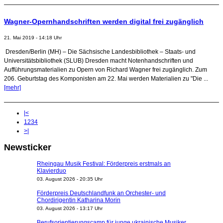
Wagner-Opernhandschriften werden digital frei zugänglich
21. Mai 2019 - 14:18 Uhr
Dresden/Berlin (MH) – Die Sächsische Landesbibliothek – Staats- und
Universitätsbibliothek (SLUB) Dresden macht Notenhandschriften und
Aufführungsmaterialien zu Opern von Richard Wagner frei zugänglich. Zum
206. Geburtstag des Komponisten am 22. Mai werden Materialien zu "Die ...
[mehr]
|<
1
2
3
4
>|
Newsticker
Rheingau Musik Festival: Förderpreis erstmals an
Klavierduo
03. August 2026 - 20:35 Uhr
Förderpreis Deutschlandfunk an Orchester- und
Chordirigentin Katharina Morin
03. August 2026 - 13:17 Uhr
Berufsorientierungscamp für junge ukrainische Musiker