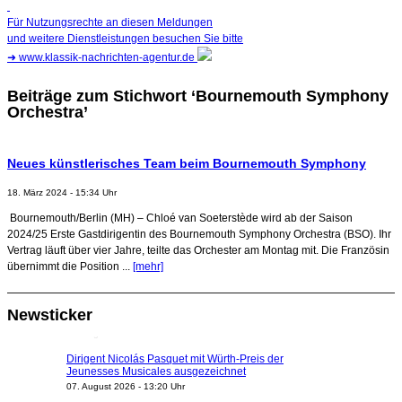
Für Nutzungsrechte an diesen Meldungen
und weitere Dienstleistungen besuchen Sie bitte
➜
www.klassik-nachrichten-agentur.de
Beiträge zum Stichwort ‘Bournemouth Symphony
Orchestra’
Neues künstlerisches Team beim Bournemouth Symphony
18. März 2024 - 15:34 Uhr
Bournemouth/Berlin (MH) – Chloé van Soeterstède wird ab der Saison
2024/25 Erste Gastdirigentin des Bournemouth Symphony Orchestra (BSO). Ihr
Vertrag läuft über vier Jahre, teilte das Orchester am Montag mit. Die Französin
übernimmt die Position ...
[mehr]
Newsticker
Dirigent Nicolás Pasquet mit Würth-Preis der
Jeunesses Musicales ausgezeichnet
07. August 2026 - 13:20 Uhr
Quatuor Ebène wird mit Bremer Musikfest-Preis