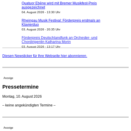
ausgezeichnet
04. August 2026 - 13:30 Uhr
Rheingau Musik Festival: Förderpreis erstmals an
Klavierduo
03. August 2026 - 20:35 Uhr
Förderpreis Deutschlandfunk an Orchester- und
Chordirigentin Katharina Morin
03. August 2026 - 13:17 Uhr
Berufsorientierungscamp für junge ukrainische Musiker
startet
Diesen Newsticker für Ihre Webseite
hier
abonnieren.
03. August 2026 - 08:00 Uhr
Elena Tzavara wird neue Opernintendantin am
Nationaltheater Mannheim
29. Juli 2026 - 11:39 Uhr
Anzeige
Regensburger Generalmusikdirektor Stefan Veselka
Pressetermine
geht 2027
23. Juli 2026 - 17:27 Uhr
Montag, 10. August 2026
Kammerorchester Heilbronn: Chefdirigent Risto Joost
– keine angekündigten Termine –
verlängert bis 2030
21. Juli 2026 - 13:08 Uhr
Opernhäuser gedenken vertriebener jüdischer
Ensemblemitglieder
Anzeige
20. Juli 2026 - 18:15 Uhr