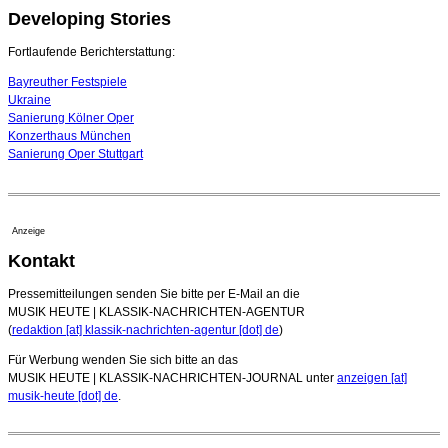
Developing Stories
Leslie Suganandarajah neuer Chefdirigent des
Landesjugendsinfonieorchesters Hessen
09. August 2026 - 16:51 Uhr
Fortlaufende Berichterstattung:
Bayreuther Festspiele
Ukraine
Sanierung Kölner Oper
Konzerthaus München
Sanierung Oper Stuttgart
Anzeige
Kontakt
Pressemitteilungen senden Sie bitte per E-Mail an die
MUSIK HEUTE | KLASSIK-NACHRICHTEN-AGENTUR
(
redaktion [at] klassik-nachrichten-agentur [dot] de
)
Für Werbung wenden Sie sich bitte an das
MUSIK HEUTE | KLASSIK-NACHRICHTEN-JOURNAL unter
anzeigen [at]
musik-heute [dot] de
.