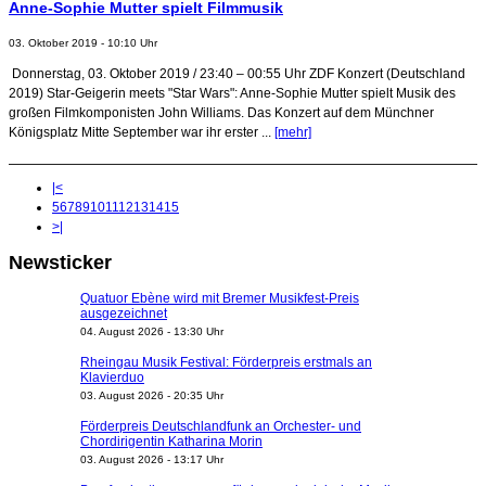
Anne-Sophie Mutter spielt Filmmusik
03. Oktober 2019 - 10:10 Uhr
Donnerstag, 03. Oktober 2019 / 23:40 – 00:55 Uhr ZDF Konzert (Deutschland
2019) Star-Geigerin meets "Star Wars": Anne-Sophie Mutter spielt Musik des
großen Filmkomponisten John Williams. Das Konzert auf dem Münchner
Königsplatz Mitte September war ihr erster ...
[mehr]
|<
5
6
7
8
9
10
11
12
13
14
15
>|
Newsticker
Quatuor Ebène wird mit Bremer Musikfest-Preis
ausgezeichnet
04. August 2026 - 13:30 Uhr
Rheingau Musik Festival: Förderpreis erstmals an
Klavierduo
03. August 2026 - 20:35 Uhr
Förderpreis Deutschlandfunk an Orchester- und
Chordirigentin Katharina Morin
03. August 2026 - 13:17 Uhr