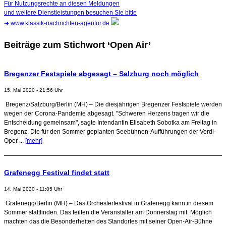
Für Nutzungsrechte an diesen Meldungen
und weitere Dienstleistungen besuchen Sie bitte
➜
www.klassik-nachrichten-agentur.de
Beiträge zum Stichwort ‘Open Air’
Bregenzer Festspiele abgesagt – Salzburg noch möglich
15. Mai 2020 - 21:56 Uhr
Bregenz/Salzburg/Berlin (MH) – Die diesjährigen Bregenzer Festspiele werden
wegen der Corona-Pandemie abgesagt. "Schweren Herzens tragen wir die
Entscheidung gemeinsam", sagte Intendantin Elisabeth Sobotka am Freitag in
Bregenz. Die für den Sommer geplanten Seebühnen-Aufführungen der Verdi-
Oper ...
[mehr]
Grafenegg Festival findet statt
14. Mai 2020 - 11:05 Uhr
Grafenegg/Berlin (MH) – Das Orchesterfestival in Grafenegg kann in diesem
Sommer stattfinden. Das teilten die Veranstalter am Donnerstag mit. Möglich
machten das die Besonderheiten des Standortes mit seiner Open-Air-Bühne