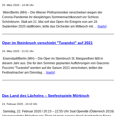
25. März 2020 - 14:36 Uhr
Wien/Berlin (MH) – Die Wiener Philharmoniker verschieben wegen der
Corona-Pandemie ihr diesjähriges Sommernachtkonzert vor Schloss
Schönbrunn. Statt am 21. Mai soll das Open-Air-Ereignis nun am 18.
September 2020 stattfinden, teilte das Orchester am Mittwoch mit. ...
[mehr]
Oper im Steinbruch verschiebt "Turandot" auf 2021
24. März 2020 - 21:01 Uhr
Eisenstadt/Berlin (MH) – Die Oper im Steinbruch St. Margarethen fällt in
diesem Jahr aus. Die für den Sommer geplanten Aufführungen von Giacomo
Puccinis "Turandot" werden auf die Saison 2021 verschoben, teilten die
Festivalmacher am Dienstag ...
[mehr]
Das Land des Lächelns – Seefestspiele Mörbisch
22. Februar 2020 - 10:10 Uhr
Samstag, 22. Februar 2020 / 20:15 – 22:55 Uhr 3sat Operette (Österreich 2019)
Unvergessliche Melodien wie "Dein ist mein ganzes Herz" durchziehen Franz