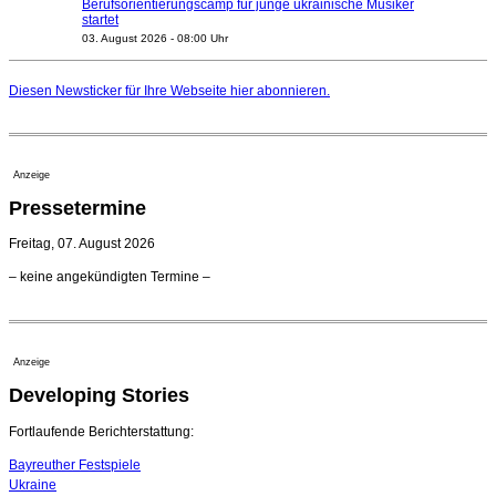
Berufsorientierungscamp für junge ukrainische Musiker
startet
03. August 2026 - 08:00 Uhr
Elena Tzavara wird neue Opernintendantin am
Nationaltheater Mannheim
Diesen Newsticker für Ihre Webseite
hier
abonnieren.
29. Juli 2026 - 11:39 Uhr
Regensburger Generalmusikdirektor Stefan Veselka
geht 2027
23. Juli 2026 - 17:27 Uhr
Anzeige
Kammerorchester Heilbronn: Chefdirigent Risto Joost
Pressetermine
verlängert bis 2030
21. Juli 2026 - 13:08 Uhr
Freitag, 07. August 2026
Opernhäuser gedenken vertriebener jüdischer
– keine angekündigten Termine –
Ensemblemitglieder
20. Juli 2026 - 18:15 Uhr
Bayreuth erwartet prominente Gäste zum Start der
Festspiele
Anzeige
17. Juli 2026 - 18:03 Uhr
Developing Stories
Dirigent Nicolás Pasquet mit Würth-Preis der
Jeunesses Musicales ausgezeichnet
07. August 2026 - 13:20 Uhr
Fortlaufende Berichterstattung:
Bayreuther Festspiele
Ukraine