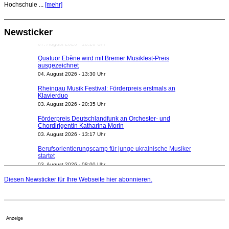
Hochschule ...
[mehr]
Newsticker
Quatuor Ebène wird mit Bremer Musikfest-Preis
ausgezeichnet
04. August 2026 - 13:30 Uhr
Rheingau Musik Festival: Förderpreis erstmals an
Klavierduo
03. August 2026 - 20:35 Uhr
Förderpreis Deutschlandfunk an Orchester- und
Chordirigentin Katharina Morin
03. August 2026 - 13:17 Uhr
Berufsorientierungscamp für junge ukrainische Musiker
startet
03. August 2026 - 08:00 Uhr
Elena Tzavara wird neue Opernintendantin am
Nationaltheater Mannheim
Diesen Newsticker für Ihre Webseite
hier
abonnieren.
29. Juli 2026 - 11:39 Uhr
Regensburger Generalmusikdirektor Stefan Veselka
geht 2027
23. Juli 2026 - 17:27 Uhr
Anzeige