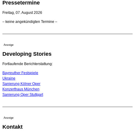
Kammerorchester Heilbronn: Chefdirigent Risto Joost
Pressetermine
verlängert bis 2030
21. Juli 2026 - 13:08 Uhr
Freitag, 07. August 2026
Opernhäuser gedenken vertriebener jüdischer
– keine angekündigten Termine –
Ensemblemitglieder
20. Juli 2026 - 18:15 Uhr
Bayreuth erwartet prominente Gäste zum Start der
Festspiele
Anzeige
17. Juli 2026 - 18:03 Uhr
Developing Stories
Dirigent Nicolás Pasquet mit Würth-Preis der
Jeunesses Musicales ausgezeichnet
07. August 2026 - 13:20 Uhr
Fortlaufende Berichterstattung:
Bayreuther Festspiele
Ukraine
Sanierung Kölner Oper
Konzerthaus München
Sanierung Oper Stuttgart
Anzeige
Kontakt