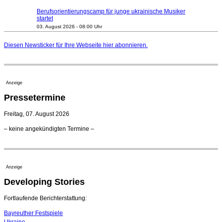
Berufsorientierungscamp für junge ukrainische Musiker
startet
03. August 2026 - 08:00 Uhr
Elena Tzavara wird neue Opernintendantin am
Nationaltheater Mannheim
Diesen Newsticker für Ihre Webseite
hier
abonnieren.
29. Juli 2026 - 11:39 Uhr
Regensburger Generalmusikdirektor Stefan Veselka
geht 2027
23. Juli 2026 - 17:27 Uhr
Anzeige
Kammerorchester Heilbronn: Chefdirigent Risto Joost
Pressetermine
verlängert bis 2030
21. Juli 2026 - 13:08 Uhr
Freitag, 07. August 2026
Opernhäuser gedenken vertriebener jüdischer
– keine angekündigten Termine –
Ensemblemitglieder
20. Juli 2026 - 18:15 Uhr
Bayreuth erwartet prominente Gäste zum Start der
Festspiele
Anzeige
17. Juli 2026 - 18:03 Uhr
Developing Stories
Dirigent Nicolás Pasquet mit Würth-Preis der
Jeunesses Musicales ausgezeichnet
07. August 2026 - 13:20 Uhr
Fortlaufende Berichterstattung:
Bayreuther Festspiele
Ukraine