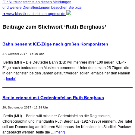
Für Nutzungsrechte an diesen Meldungen
und weitere Dienstleistungen besuchen Sie bitte
➜
www.klassik-nachrichten-agentur.de
Beiträge zum Stichwort ‘Ruth Berghaus’
Bahn benennt ICE-Züge nach großen Komponisten
27. Oktober 2017 - 16:15 Uhr
Berlin (MH) – Die Deutsche Bahn (DB) will mehrere ihrer 100 neuen ICE-4-
Züge nach bedeutenden Musikern benennen. Unter den ersten 25 Zügen, die
in den nächsten beiden Jahren getauft werden sollen, erhält einer den Namen
...
[mehr]
Berlin erinnert mit Gedenktafel an Ruth Berghaus
20. September 2017 - 12:28 Uhr
Berlin (MH) – Berlin will mit einer Gedenktafel an die Regisseurin,
Choreographin und Intendantin Ruth Berghaus (1927-1996) erinnern. Die Tafel
soll am Donnerstag am früheren Wohnhaus der Künstlerin im Stadtteil Pankow
angebracht werden, teilte die ...
[mehr]