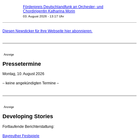
Förderpreis Deutschlandfunk an Orchester- und
Chordirigentin Katharina Morin
03. August 2026 - 13:17 Uhr
Berufsorientierungscamp für junge ukrainische Musiker
startet
Diesen Newsticker für Ihre Webseite
hier
abonnieren.
03. August 2026 - 08:00 Uhr
Elena Tzavara wird neue Opernintendantin am
Nationaltheater Mannheim
29. Juli 2026 - 11:39 Uhr
Anzeige
Regensburger Generalmusikdirektor Stefan Veselka
Pressetermine
geht 2027
23. Juli 2026 - 17:27 Uhr
Montag, 10. August 2026
Kammerorchester Heilbronn: Chefdirigent Risto Joost
– keine angekündigten Termine –
verlängert bis 2030
21. Juli 2026 - 13:08 Uhr
Opernhäuser gedenken vertriebener jüdischer
Ensemblemitglieder
Anzeige
20. Juli 2026 - 18:15 Uhr
Developing Stories
Leslie Suganandarajah neuer Chefdirigent des
Landesjugendsinfonieorchesters Hessen
09. August 2026 - 16:51 Uhr
Fortlaufende Berichterstattung:
Bayreuther Festspiele