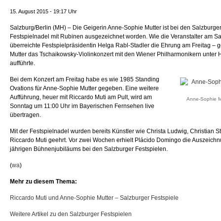
15. August 2015 - 19:17 Uhr
Salzburg/Berlin (MH) – Die Geigerin Anne-Sophie Mutter ist bei den Salzburger
Festspielnadel mit Rubinen ausgezeichnet worden. Wie die Veranstalter am Sam
überreichte Festspielpräsidentin Helga Rabl-Stadler die Ehrung am Freitag 
Mutter das Tschaikowsky-Violinkonzert mit den Wiener Philharmonikern unter 
aufführte.
Bei dem Konzert am Freitag habe es wie 1985 Standing
Ovations für Anne-Sophie Mutter gegeben. Eine weitere
Aufführung, heuer mit Riccardo Muti am Pult, wird am
Anne-Sophie Mu
Sonntag um 11:00 Uhr im Bayerischen Fernsehen live
übertragen.
Mit der Festspielnadel wurden bereits Künstler wie Christa Ludwig, Christian S
Riccardo Muti geehrt. Vor zwei Wochen erhielt Plácido Domingo die Auszeichn
jährigen Bühnenjubiläums bei den Salzburger Festspielen.
(
wa
)
Mehr zu diesem Thema:
Riccardo Muti und Anne-Sophie Mutter – Salzburger Festspiele
Weitere Artikel zu den Salzburger Festspielen