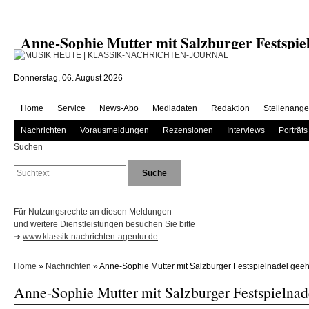
Anne-Sophie Mutter mit Salzburger Festsp
Donnerstag, 06. August 2026
Home
Service
News-Abo
Mediadaten
Redaktion
Stellenange
Nachrichten
Vorausmeldungen
Rezensionen
Interviews
Porträts
Suchen
Für Nutzungsrechte an diesen Meldungen
und weitere Dienstleistungen besuchen Sie bitte
➜
www.klassik-nachrichten-agentur.de
Home
»
Nachrichten
» Anne-Sophie Mutter mit Salzburger Festspielnadel geeh
Anne-Sophie Mutter mit Salzburger Festspielnad