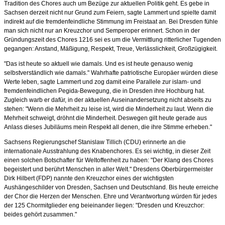
Tradition des Chores auch um Bezüge zur aktuellen Politik geht. Es gebe in
Sachsen derzeit nicht nur Grund zum Feiern, sagte Lammert und spielte damit
indirekt auf die fremdenfeindliche Stimmung im Freistaat an. Bei Dresden fühle
man sich nicht nur an Kreuzchor und Semperoper erinnert. Schon in der
Gründungszeit des Chores 1216 sei es um die Vermittlung ritterlicher Tugenden
gegangen: Anstand, Mäßigung, Respekt, Treue, Verlässlichkeit, Großzügigkeit.
"Das ist heute so aktuell wie damals. Und es ist heute genauso wenig
selbstverständlich wie damals." Wahrhafte patriotische Europäer würden diese
Werte leben, sagte Lammert und zog damit eine Parallele zur islam- und
fremdenfeindlichen Pegida-Bewegung, die in Dresden ihre Hochburg hat.
Zugleich warb er dafür, in der aktuellen Auseinandersetzung nicht abseits zu
stehen: "Wenn die Mehrheit zu leise ist, wird die Minderheit zu laut. Wenn die
Mehrheit schweigt, dröhnt die Minderheit. Deswegen gilt heute gerade aus
Anlass dieses Jubiläums mein Respekt all denen, die ihre Stimme erheben."
Sachsens Regierungschef Stanislaw Tillich (CDU) erinnerte an die
internationale Ausstrahlung des Knabenchores. Es sei wichtig, in dieser Zeit
einen solchen Botschafter für Weltoffenheit zu haben: "Der Klang des Chores
begeistert und berührt Menschen in aller Welt." Dresdens Oberbürgermeister
Dirk Hilbert (FDP) nannte den Kreuzchor eines der wichtigsten
Aushängeschilder von Dresden, Sachsen und Deutschland. Bis heute erreiche
der Chor die Herzen der Menschen. Ehre und Verantwortung würden für jedes
der 125 Chormitglieder eng beieinander liegen: "Dresden und Kreuzchor:
beides gehört zusammen."