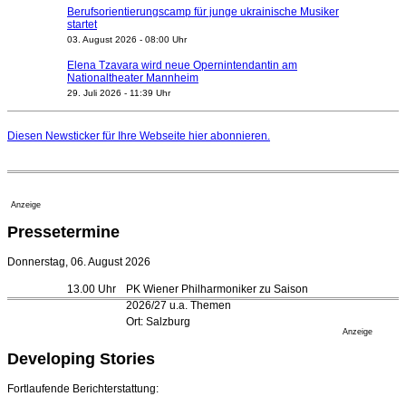
Berufsorientierungscamp für junge ukrainische Musiker
startet
03. August 2026 - 08:00 Uhr
Elena Tzavara wird neue Opernintendantin am
Nationaltheater Mannheim
29. Juli 2026 - 11:39 Uhr
Regensburger Generalmusikdirektor Stefan Veselka
geht 2027
Diesen Newsticker für Ihre Webseite
hier
abonnieren.
23. Juli 2026 - 17:27 Uhr
Kammerorchester Heilbronn: Chefdirigent Risto Joost
verlängert bis 2030
21. Juli 2026 - 13:08 Uhr
Anzeige
Opernhäuser gedenken vertriebener jüdischer
Pressetermine
Ensemblemitglieder
20. Juli 2026 - 18:15 Uhr
Donnerstag, 06. August 2026
Bayreuth erwartet prominente Gäste zum Start der
13.00 Uhr
PK Wiener Philharmoniker zu Saison
Festspiele
2026/27 u.a. Themen
17. Juli 2026 - 18:03 Uhr
Ort: Salzburg
Düsseldorfer Stadtrat beendet Pläne für Opernhaus-
Anzeige
Neubau
Developing Stories
16. Juli 2026 - 22:49 Uhr
Quatuor Ebène wird mit Bremer Musikfest-Preis
Fortlaufende Berichterstattung:
ausgezeichnet