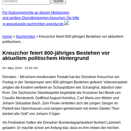
Für Nutzungsrechte an diesen Meldungen
und weitere Dienstleistungen besuchen Sie bitte
➜
www.klassik-nachrichten-agentur.de
Home
»
Nachrichten
» Kreuzchor feiert 800-jähriges Bestehen vor aktuellem
politischem...
Kreuzchor feiert 800-jähriges Bestehen vor
aktuellem politischem Hintergrund
04. März 2016 - 15:02 Uhr
Dresden – Mit einem emotionalen Festakt hat der Dresdner Kreuzchor am
Freitag in der Semperoper sein 800-jähriges Bestehen gefeiert. Videoeinspiele
zeigten die Knaben weltweit an Schauplätzen wie Schanghai, Istanbul oder
Rom. Die Sächsische Staatskapelle begleitete die Kruzianer bei Musik von
Claudio Monteverdi, Gottfried August Homilius, Carl Maria von Weber und
Johann Sebastian Bach. Zum Finale verteilten sich die jungen Sänger im
Parkett des Opernhauses und sangen gemeinsam mit vielen Gästen "Nun
danket alle Gott" von Johann Crüger.
Als Festredner hatten die Dresdner Bundestagspräsident Norbert Lammert
geladen. Er machte schon am Anfang klar, dass es ihm neben der reichen