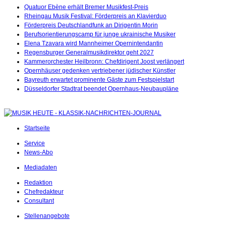
Quatuor Ebène erhält Bremer Musikfest-Preis
Rheingau Musik Festival: Förderpreis an Klavierduo
Förderpreis Deutschlandfunk an Dirigentin Morin
Berufsorientierungscamp für junge ukrainische Musiker
Elena Tzavara wird Mannheimer Opernintendantin
Regensburger Generalmusikdirektor geht 2027
Kammerorchester Heilbronn: Chefdirigent Joost verlängert
Opernhäuser gedenken vertriebener jüdischer Künstler
Bayreuth erwartet prominente Gäste zum Festspielstart
Düsseldorfer Stadtrat beendet Opernhaus-Neubaupläne
Startseite
Service
News-Abo
Mediadaten
Redaktion
Chefredakteur
Consultant
Stellenangebote