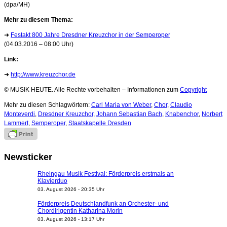
(dpa/MH)
Mehr zu diesem Thema:
➜
Festakt 800 Jahre Dresdner Kreuzchor in der Semperoper
(04.03.2016 – 08:00 Uhr)
Link:
➜
http://www.kreuzchor.de
© MUSIK HEUTE. Alle Rechte vorbehalten – Informationen zum
Copyright
Mehr zu diesen Schlagwörtern:
Carl Maria von Weber
,
Chor
,
Claudio
Monteverdi
,
Dresdner Kreuzchor
,
Johann Sebastian Bach
,
Knabenchor
,
Norbert
Lammert
,
Semperoper
,
Staatskapelle Dresden
Newsticker
Rheingau Musik Festival: Förderpreis erstmals an
Klavierduo
03. August 2026 - 20:35 Uhr
Förderpreis Deutschlandfunk an Orchester- und
Chordirigentin Katharina Morin
03. August 2026 - 13:17 Uhr