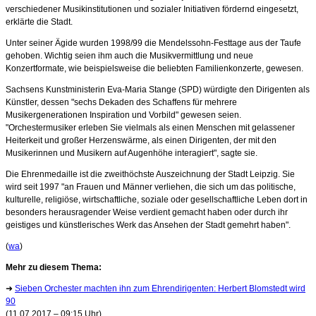
verschiedener Musikinstitutionen und sozialer Initiativen fördernd eingesetzt,
erklärte die Stadt.
Unter seiner Ägide wurden 1998/99 die Mendelssohn-Festtage aus der Taufe
gehoben. Wichtig seien ihm auch die Musikvermittlung und neue
Konzertformate, wie beispielsweise die beliebten Familienkonzerte, gewesen.
Sachsens Kunstministerin Eva-Maria Stange (SPD) würdigte den Dirigenten als
Künstler, dessen "sechs Dekaden des Schaffens für mehrere
Musikergenerationen Inspiration und Vorbild" gewesen seien.
"Orchestermusiker erleben Sie vielmals als einen Menschen mit gelassener
Heiterkeit und großer Herzenswärme, als einen Dirigenten, der mit den
Musikerinnen und Musikern auf Augenhöhe interagiert", sagte sie.
Die Ehrenmedaille ist die zweithöchste Auszeichnung der Stadt Leipzig. Sie
wird seit 1997 "an Frauen und Männer verliehen, die sich um das politische,
kulturelle, religiöse, wirtschaftliche, soziale oder gesellschaftliche Leben dort in
besonders herausragender Weise verdient gemacht haben oder durch ihr
geistiges und künstlerisches Werk das Ansehen der Stadt gemehrt haben".
(
wa
)
Mehr zu diesem Thema:
➜
Sieben Orchester machten ihn zum Ehrendirigenten: Herbert Blomstedt wird
90
(11.07.2017 – 09:15 Uhr)