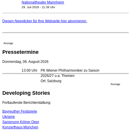
Nationaltheater Mannheim
29. Juli 2026 - 11:39 Uhr
Regensburger Generalmusikdirektor Stefan Veselka
geht 2027
Diesen Newsticker für Ihre Webseite
hier
abonnieren.
23. Juli 2026 - 17:27 Uhr
Kammerorchester Heilbronn: Chefdirigent Risto Joost
verlängert bis 2030
21. Juli 2026 - 13:08 Uhr
Anzeige
Opernhäuser gedenken vertriebener jüdischer
Pressetermine
Ensemblemitglieder
20. Juli 2026 - 18:15 Uhr
Donnerstag, 06. August 2026
Bayreuth erwartet prominente Gäste zum Start der
13.00 Uhr
PK Wiener Philharmoniker zu Saison
Festspiele
2026/27 u.a. Themen
17. Juli 2026 - 18:03 Uhr
Ort: Salzburg
Düsseldorfer Stadtrat beendet Pläne für Opernhaus-
Anzeige
Neubau
Developing Stories
16. Juli 2026 - 22:49 Uhr
Quatuor Ebène wird mit Bremer Musikfest-Preis
Fortlaufende Berichterstattung:
ausgezeichnet
04. August 2026 - 13:30 Uhr
Bayreuther Festspiele
Ukraine
Sanierung Kölner Oper
Konzerthaus München