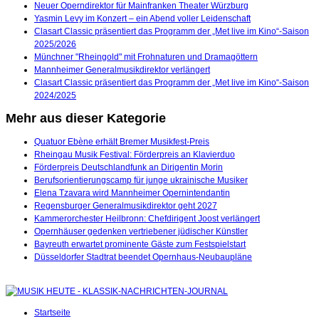
Neuer Operndirektor für Mainfranken Theater Würzburg
Yasmin Levy im Konzert – ein Abend voller Leidenschaft
Clasart Classic präsentiert das Programm der „Met live im Kino“-Saison
2025/2026
Münchner "Rheingold" mit Frohnaturen und Dramagöttern
Mannheimer Generalmusikdirektor verlängert
Clasart Classic präsentiert das Programm der „Met live im Kino“-Saison
2024/2025
Mehr aus dieser Kategorie
Quatuor Ebène erhält Bremer Musikfest-Preis
Rheingau Musik Festival: Förderpreis an Klavierduo
Förderpreis Deutschlandfunk an Dirigentin Morin
Berufsorientierungscamp für junge ukrainische Musiker
Elena Tzavara wird Mannheimer Opernintendantin
Regensburger Generalmusikdirektor geht 2027
Kammerorchester Heilbronn: Chefdirigent Joost verlängert
Opernhäuser gedenken vertriebener jüdischer Künstler
Bayreuth erwartet prominente Gäste zum Festspielstart
Düsseldorfer Stadtrat beendet Opernhaus-Neubaupläne
Startseite