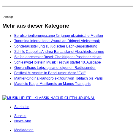
Anzeige
Mehr aus dieser Kategorie
Berufsorientierungscamp für junge ukrainische Musiker
Taormina International Award an Dirigent Alekseenok
Sonderausstellung zu jüdischer Bach-Begeisterung
Schiffs Cappella Andrea Barca startet Abschiedstournee
Sinfonieorchester Basel: Chefdirigent Poschner tritt an
Schleswig-Holstein Musik Festival startet 40. Ausgabe
Gewandhaus Leipzig startet eigenen Radiosender
Festival Mizmorim in Basel unter Motto "Exil"
Mahler-Originalklangprojekt tourt von Toblach bis Paris
Mauricio Kagel Musikpreis an Manos Tsangaris
Startseite
Service
News-Abo
Mediadaten