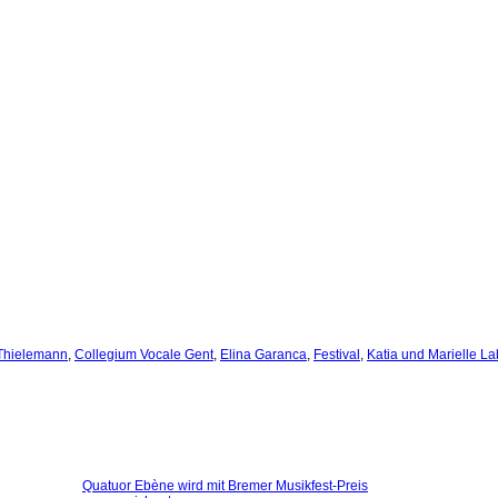
 Thielemann
,
Collegium Vocale Gent
,
Elina Garanca
,
Festival
,
Katia und Marielle L
Quatuor Ebène wird mit Bremer Musikfest-Preis