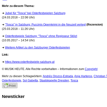
Mehr zu diesem Thema:
➜
Jubel für "Tosca" bei Osterfestspielen Salzburg
(24.03.2018 – 22:06 Uhr)
➜
"Tosca" in Salzburg: Puccinis Opernkrimi in die Neuzeit verlegt
(Rezension)
(25.03.2018 – 11:26 Uhr)
➜
Osterfestspiele Salzburg: "Tosca" ohne Regisseur Stölzl
(10.05.2017 – 14:54 Uhr)
➜
Weitere Artikel zu den Salzburger Osterfestspielen
Link:
➜
https://www.osterfestspiele-salzburg.at
© MUSIK HEUTE. Alle Rechte vorbehalten – Informationen zum
Copyright
Mehr zu diesen Schlagwörtern:
Andrés Orozco-Estrada
,
Anja Harteros
,
Christian
Osterfestspiele
,
Sol Gabetta
,
Staatskapelle Dresden
,
Tosca
Newsticker