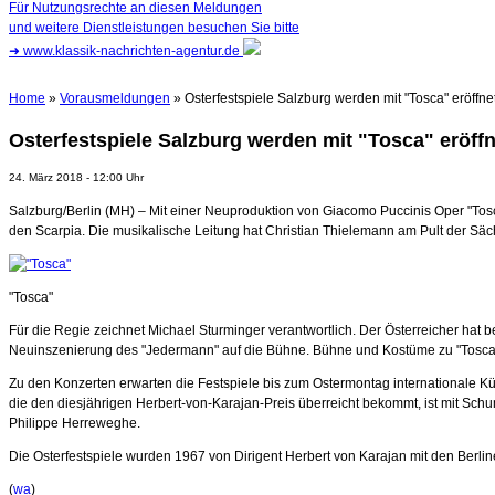
Für Nutzungsrechte an diesen Meldungen
und weitere Dienstleistungen besuchen Sie bitte
➜
www.klassik-nachrichten-agentur.de
Home
»
Vorausmeldungen
» Osterfestspiele Salzburg werden mit "Tosca" eröffne
Osterfestspiele Salzburg werden mit "Tosca" eröffn
24. März 2018 - 12:00 Uhr
Salzburg/Berlin (MH) – Mit einer Neuproduktion von Giacomo Puccinis Oper "Tosc
den Scarpia. Die musikalische Leitung hat Christian Thielemann am Pult der Sä
"Tosca"
Für die Regie zeichnet Michael Sturminger verantwortlich. Der Österreicher hat 
Neuinszenierung des "Jedermann" auf die Bühne. Bühne und Kostüme zu "Tosca" 
Zu den Konzerten erwarten die Festspiele bis zum Ostermontag internationale Kü
die den diesjährigen Herbert-von-Karajan-Preis überreicht bekommt, ist mit Sc
Philippe Herreweghe.
Die Osterfestspiele wurden 1967 von Dirigent Herbert von Karajan mit den Berli
(
wa
)