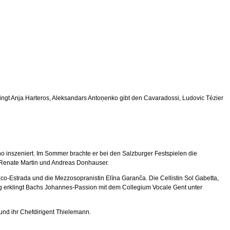
ingt Anja Harteros, Aleksandars Antoņenko gibt den Cavaradossi, Ludovic Tézier
no inszeniert. Im Sommer brachte er bei den Salzburger Festspielen die
– Renate Martin und Andreas Donhauser.
co-Estrada und die Mezzosopranistin Elīna Garanča. Die Cellistin Sol Gabetta,
rg erklingt Bachs Johannes-Passion mit dem Collegium Vocale Gent unter
und ihr Chefdirigent Thielemann.