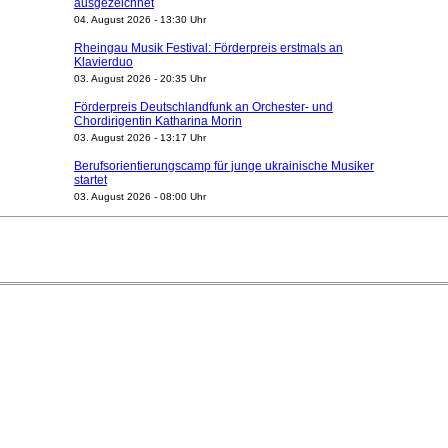
ausgezeichnet
04. August 2026 - 13:30 Uhr
Rheingau Musik Festival: Förderpreis erstmals an
Klavierduo
03. August 2026 - 20:35 Uhr
Förderpreis Deutschlandfunk an Orchester- und
Chordirigentin Katharina Morin
03. August 2026 - 13:17 Uhr
Berufsorientierungscamp für junge ukrainische Musiker
startet
03. August 2026 - 08:00 Uhr
Elena Tzavara wird neue Opernintendantin am
Nationaltheater Mannheim
29. Juli 2026 - 11:39 Uhr
Regensburger Generalmusikdirektor Stefan Veselka
geht 2027
23. Juli 2026 - 17:27 Uhr
Kammerorchester Heilbronn: Chefdirigent Risto Joost
verlängert bis 2030
21. Juli 2026 - 13:08 Uhr
Opernhäuser gedenken vertriebener jüdischer
Ensemblemitglieder
20. Juli 2026 - 18:15 Uhr