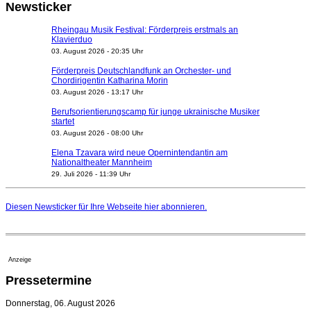
Newsticker
Rheingau Musik Festival: Förderpreis erstmals an
Klavierduo
03. August 2026 - 20:35 Uhr
Förderpreis Deutschlandfunk an Orchester- und
Chordirigentin Katharina Morin
03. August 2026 - 13:17 Uhr
Berufsorientierungscamp für junge ukrainische Musiker
startet
03. August 2026 - 08:00 Uhr
Elena Tzavara wird neue Opernintendantin am
Nationaltheater Mannheim
29. Juli 2026 - 11:39 Uhr
Regensburger Generalmusikdirektor Stefan Veselka
geht 2027
Diesen Newsticker für Ihre Webseite
hier
abonnieren.
23. Juli 2026 - 17:27 Uhr
Kammerorchester Heilbronn: Chefdirigent Risto Joost
verlängert bis 2030
21. Juli 2026 - 13:08 Uhr
Anzeige
Opernhäuser gedenken vertriebener jüdischer
Pressetermine
Ensemblemitglieder
20. Juli 2026 - 18:15 Uhr
Donnerstag, 06. August 2026