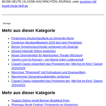
MUSIK HEUTE | KLASSIK-NACHRICHTEN-JOURNAL unter
anzeigen [at]
musik-heute [dot] de
.
Anzeige
Mehr aus dieser Kategorie
Förderpreis Deutschlandfunk an Dirigentin Morin
Deutscher Musikwettbewerb 2026 kürt zwei Preisträger
Berner Symphonieorchester verlängert mit Urbański
Dirigent Helmuth Rilling gestorben
Neuer Operndirektor für Mainfranken Theater Würzburg
Yasmin Levy im Konzert – ein Abend voller Leidenschaft
Clasart Classic präsentiert das Programm der „Met live im Kino“-Saison
2025/2026
Münchner "Rheingold" mit Frohnaturen und Dramagöttern
Mannheimer Generalmusikdirektor verlängert
Clasart Classic präsentiert das Programm der „Met live im Kino“-Saison
2024/2025
Mehr aus dieser Kategorie
Quatuor Ebène erhält Bremer Musikfest-Preis
Rheingau Musik Festival: Förderpreis an Klavierduo