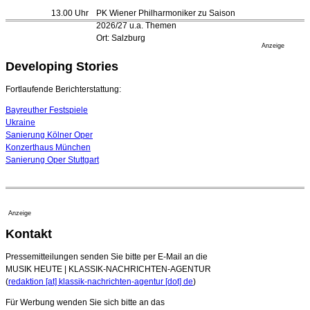
Bayreuth erwartet prominente Gäste zum Start der
13.00 Uhr
PK Wiener Philharmoniker zu Saison
Festspiele
2026/27 u.a. Themen
17. Juli 2026 - 18:03 Uhr
Ort: Salzburg
Düsseldorfer Stadtrat beendet Pläne für Opernhaus-
Anzeige
Neubau
Developing Stories
16. Juli 2026 - 22:49 Uhr
Quatuor Ebène wird mit Bremer Musikfest-Preis
Fortlaufende Berichterstattung:
ausgezeichnet
04. August 2026 - 13:30 Uhr
Bayreuther Festspiele
Ukraine
Sanierung Kölner Oper
Konzerthaus München
Sanierung Oper Stuttgart
Anzeige
Kontakt
Pressemitteilungen senden Sie bitte per E-Mail an die
MUSIK HEUTE | KLASSIK-NACHRICHTEN-AGENTUR
(
redaktion [at] klassik-nachrichten-agentur [dot] de
)
Für Werbung wenden Sie sich bitte an das