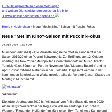
Für Nutzungsrechte an diesen Meldungen
und weitere Dienstleistungen besuchen Sie bitte
➜
www.klassik-nachrichten-agentur.de
Home
»
Nachrichten
» Neue "Met im Kino"-Saison mit Puccini-Fokus
Neue "Met im Kino"-Saison mit Puccini-Fokus
29. April 2019 - 15:38 Uhr
München/Berlin (MH) – Die Veranstaltungsreihe "Met im Kino" setzt in der
Saison 2019/20 einen Puccini-Schwerpunkt. Zur Eröffnung am 12. Oktober
überträgt die New Yorker Metropolitan Opera "Turandot", mit Music Director
Yannick Nézet-Séguin am Pult. Im November folgt "Madama Butterfly" und im
April "Tosca" mit Anna Netrebko in der Titelpartie. Insgesamt werden in der
kommenden Spielzeit zehn Werke gezeigt, teilte der Vertrieb Clasart Classic am
Montag in München mit.
"Akhnaten"
Die letzte Übertragung 2019 ist "Akhnaten" von Philip Glass, die erste 2020
Alban Bergs "Wozzeck" in der Regie von William Kentridge. Für Richard
Wagners "Fliegenden Holländer" im März reisen Bryn Terfel, Anja Kampe und