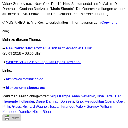
Valery Gergiev nach New York. Die 14. Kino-Saison endet am 9. Mai mit Diana
Damrau in Gaetano Donizettis "Maria Stuarda". Die Opernvorstellungen werden
auf mehr als 240 Leinwände in Deutschland und Österreich übertragen.
© MUSIK HEUTE. Alle Rechte vorbehalten – Informationen zum
Copyright
(wa)
Mehr zu diesem Thema:
➜
New Yorker "Met" eröffnet Saison mit "Samson et Dalila"
(25.09.2018 – 08:06 Uhr)
➜
Weitere Artikel zur Metropolitan Opera New York
Links:
➜
http://www.metimkino.de
➜
https://www.metopera.org
Mehr zu diesen Schlagwörtern:
Anja Kampe
,
Anna Netrebko
,
Bryn Terfel
,
Der
Fliegende Holländer
,
Diana Damrau
,
Donizetti
,
Kino
,
Metropolitan Opera
,
Oper
,
Philip Glass
,
Richard Wagner
,
Tosca
,
Turandot
,
Valery Gergiev
,
William
Kentridge
,
Yannick Nézet-Séguin