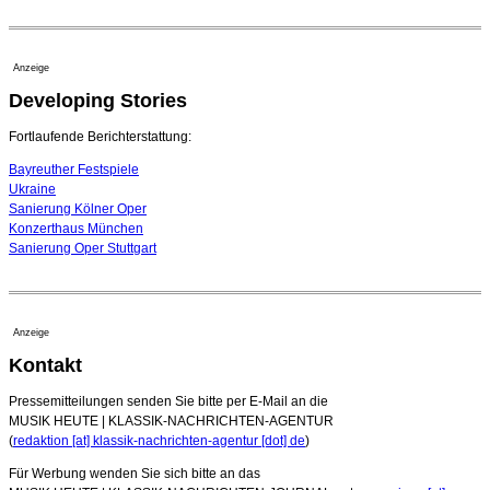
20. Juli 2026 - 18:15 Uhr
Bayreuth erwartet prominente Gäste zum Start der
Festspiele
Anzeige
17. Juli 2026 - 18:03 Uhr
Developing Stories
Dirigent Nicolás Pasquet mit Würth-Preis der
Jeunesses Musicales ausgezeichnet
07. August 2026 - 13:20 Uhr
Fortlaufende Berichterstattung:
Bayreuther Festspiele
Ukraine
Sanierung Kölner Oper
Konzerthaus München
Sanierung Oper Stuttgart
Anzeige
Kontakt
Pressemitteilungen senden Sie bitte per E-Mail an die
MUSIK HEUTE | KLASSIK-NACHRICHTEN-AGENTUR
(
redaktion [at] klassik-nachrichten-agentur [dot] de
)
Für Werbung wenden Sie sich bitte an das