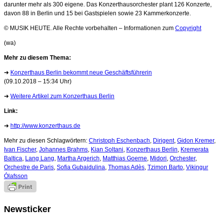
darunter mehr als 300 eigene. Das Konzerthausorchester plant 126 Konzerte,
davon 88 in Berlin und 15 bei Gastspielen sowie 23 Kammerkonzerte.
© MUSIK HEUTE. Alle Rechte vorbehalten – Informationen zum
Copyright
(wa)
Mehr zu diesem Thema:
➜
Konzerthaus Berlin bekommt neue Geschäftsführerin
(09.10.2018 – 15:34 Uhr)
➜
Weitere Artikel zum Konzerthaus Berlin
Link:
➜
http://www.konzerthaus.de
Mehr zu diesen Schlagwörtern:
Christoph Eschenbach
,
Dirigent
,
Gidon Kremer
,
Ivan Fischer
,
Johannes Brahms
,
Kian Soltani
,
Konzerthaus Berlin
,
Kremerata
Baltica
,
Lang Lang
,
Martha Argerich
,
Matthias Goerne
,
Midori
,
Orchester
,
Orchestre de Paris
,
Sofia Gubaidulina
,
Thomas Adès
,
Tzimon Barto
,
Vikingur
Ólafsson
Newsticker