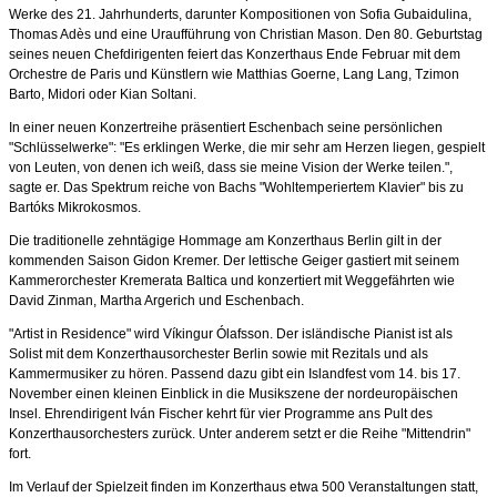
Werke des 21. Jahrhunderts, darunter Kompositionen von Sofia Gubaidulina,
Thomas Adès und eine Uraufführung von Christian Mason. Den 80. Geburtstag
seines neuen Chefdirigenten feiert das Konzerthaus Ende Februar mit dem
Orchestre de Paris und Künstlern wie Matthias Goerne, Lang Lang, Tzimon
Barto, Midori oder Kian Soltani.
In einer neuen Konzertreihe präsentiert Eschenbach seine persönlichen
"Schlüsselwerke": "Es erklingen Werke, die mir sehr am Herzen liegen, gespielt
von Leuten, von denen ich weiß, dass sie meine Vision der Werke teilen.",
sagte er. Das Spektrum reiche von Bachs "Wohltemperiertem Klavier" bis zu
Bartóks Mikrokosmos.
Die traditionelle zehntägige Hommage am Konzerthaus Berlin gilt in der
kommenden Saison Gidon Kremer. Der lettische Geiger gastiert mit seinem
Kammerorchester Kremerata Baltica und konzertiert mit Weggefährten wie
David Zinman, Martha Argerich und Eschenbach.
"Artist in Residence" wird Víkingur Ólafsson. Der isländische Pianist ist als
Solist mit dem Konzerthausorchester Berlin sowie mit Rezitals und als
Kammermusiker zu hören. Passend dazu gibt ein Islandfest vom 14. bis 17.
November einen kleinen Einblick in die Musikszene der nordeuropäischen
Insel. Ehrendirigent Iván Fischer kehrt für vier Programme ans Pult des
Konzerthausorchesters zurück. Unter anderem setzt er die Reihe "Mittendrin"
fort.
Im Verlauf der Spielzeit finden im Konzerthaus etwa 500 Veranstaltungen statt,