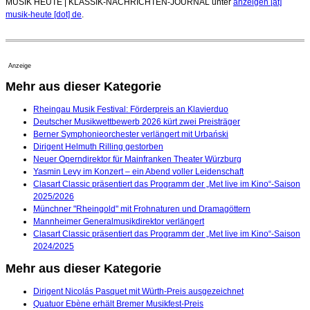
MUSIK HEUTE | KLASSIK-NACHRICHTEN-JOURNAL unter
anzeigen [at]
musik-heute [dot] de
.
Anzeige
Mehr aus dieser Kategorie
Rheingau Musik Festival: Förderpreis an Klavierduo
Deutscher Musikwettbewerb 2026 kürt zwei Preisträger
Berner Symphonieorchester verlängert mit Urbański
Dirigent Helmuth Rilling gestorben
Neuer Operndirektor für Mainfranken Theater Würzburg
Yasmin Levy im Konzert – ein Abend voller Leidenschaft
Clasart Classic präsentiert das Programm der „Met live im Kino“-Saison
2025/2026
Münchner "Rheingold" mit Frohnaturen und Dramagöttern
Mannheimer Generalmusikdirektor verlängert
Clasart Classic präsentiert das Programm der „Met live im Kino“-Saison
2024/2025
Mehr aus dieser Kategorie
Dirigent Nicolás Pasquet mit Würth-Preis ausgezeichnet
Quatuor Ebène erhält Bremer Musikfest-Preis