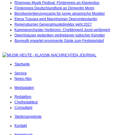
Rheingau Musik Festival: Förderpreis an Klavierduo
Förderpreis Deutschlandfunk an Dirigentin Morin
Berufsorientierungscamp für junge ukrainische Musiker
Elena Tzavara wird Mannheimer Opernintendantin
Regensburger Generalmusikdirektor geht 2027
Kammerorchester Heilbronn: Chefdirigent Joost verlängert
Opernhäuser gedenken vertriebener jüdischer Künstler
Bayreuth erwartet prominente Gäste zum Festspielstart
Startseite
Service
News-Abo
Mediadaten
Redaktion
Chefredakteur
Consultant
Stellenangebote
Kontakt
Impressum