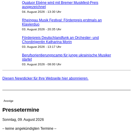
Quatuor Ebène wird mit Bremer Musikfest-Preis
ausgezeichnet
04. August 2026 - 13:30 Uhr
Rheingau Musik Festival: Förderpreis erstmals an
Klavierduo
03. August 2026 - 20:35 Uhr
Förderpreis Deutschlandfunk an Orchester- und
Chordirigentin Katharina Morin
03. August 2026 - 13:17 Uhr
Berufsorientierungscamp für junge ukrainische Musiker
startet
03. August 2026 - 08:00 Uhr
Elena Tzavara wird neue Opernintendantin am
Nationaltheater Mannheim
Diesen Newsticker für Ihre Webseite
hier
abonnieren.
29. Juli 2026 - 11:39 Uhr
Regensburger Generalmusikdirektor Stefan Veselka
geht 2027
23. Juli 2026 - 17:27 Uhr
Anzeige
Kammerorchester Heilbronn: Chefdirigent Risto Joost
Pressetermine
verlängert bis 2030
21. Juli 2026 - 13:08 Uhr
Sonntag, 09. August 2026
Opernhäuser gedenken vertriebener jüdischer
– keine angekündigten Termine –
Ensemblemitglieder