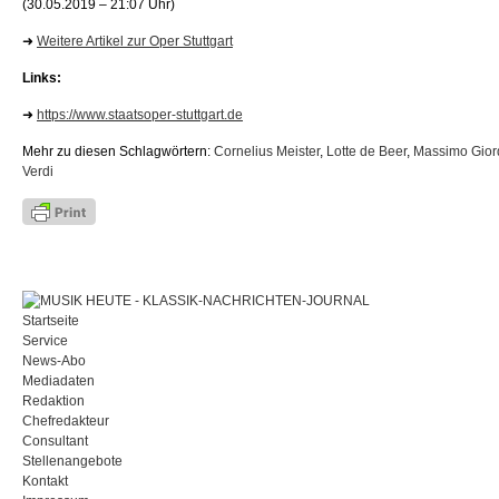
(30.05.2019 – 21:07 Uhr)
➜
Weitere Artikel zur Oper Stuttgart
Links:
➜
https://www.staatsoper-stuttgart.de
Mehr zu diesen Schlagwörtern:
Cornelius Meister
,
Lotte de Beer
,
Massimo Gio
Verdi
Startseite
Service
News-Abo
Mediadaten
Redaktion
Chefredakteur
Consultant
Stellenangebote
Kontakt