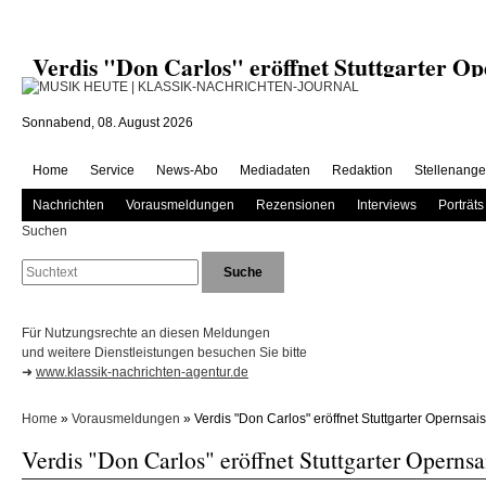
Verdis "Don Carlos" eröffnet Stuttgarter 
Sonnabend, 08. August 2026
Home
Service
News-Abo
Mediadaten
Redaktion
Stellenange
Nachrichten
Vorausmeldungen
Rezensionen
Interviews
Porträts
Suchen
Für Nutzungsrechte an diesen Meldungen
und weitere Dienstleistungen besuchen Sie bitte
➜
www.klassik-nachrichten-agentur.de
Home
»
Vorausmeldungen
» Verdis "Don Carlos" eröffnet Stuttgarter Opernsai
Verdis "Don Carlos" eröffnet Stuttgarter Opernsa