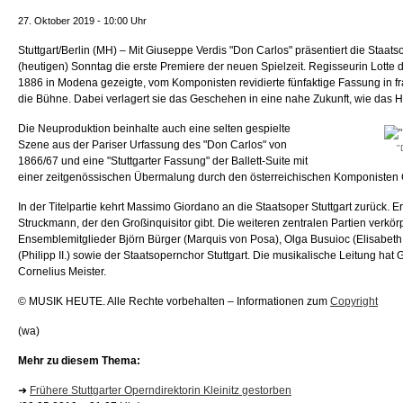
27. Oktober 2019 - 10:00 Uhr
Stuttgart/Berlin (MH) – Mit Giuseppe Verdis "Don Carlos" präsentiert die Staats
(heutigen) Sonntag die erste Premiere der neuen Spielzeit. Regisseurin Lotte d
1886 in Modena gezeigte, vom Komponisten revidierte fünfaktige Fassung in f
die Bühne. Dabei verlagert sie das Geschehen in eine nahe Zukunft, wie das Ha
Die Neuproduktion beinhalte auch eine selten gespielte
Szene aus der Pariser Urfassung des "Don Carlos" von
"
1866/67 und eine "Stuttgarter Fassung" der Ballett-Suite mit
einer zeitgenössischen Übermalung durch den österreichischen Komponisten G
In der Titelpartie kehrt Massimo Giordano an die Staatsoper Stuttgart zurück. Er
Struckmann, der den Großinquisitor gibt. Die weiteren zentralen Partien verkör
Ensemblemitglieder Björn Bürger (Marquis von Posa), Olga Busuioc (Elisabeth 
(Philipp II.) sowie der Staatsopernchor Stuttgart. Die musikalische Leitung hat
Cornelius Meister.
© MUSIK HEUTE. Alle Rechte vorbehalten – Informationen zum
Copyright
(wa)
Mehr zu diesem Thema:
➜
Frühere Stuttgarter Operndirektorin Kleinitz gestorben