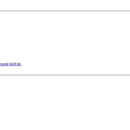
heute [dot] de
.