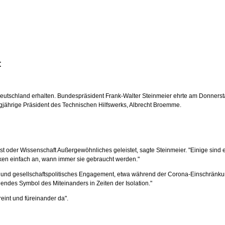
t
k Deutschland erhalten. Bundespräsident Frank-Walter Steinmeier ehrte am Donners
ngjährige Präsident des Technischen Hilfswerks, Albrecht Broemme.
 oder Wissenschaft Außergewöhnliches geleistet, sagte Steinmeier. "Einige sind e
cken einfach an, wann immer sie gebraucht werden."
 und gesellschaftspolitisches Engagement, etwa während der Corona-Einschränkunge
endes Symbol des Miteinanders in Zeiten der Isolation."
eint und füreinander da".