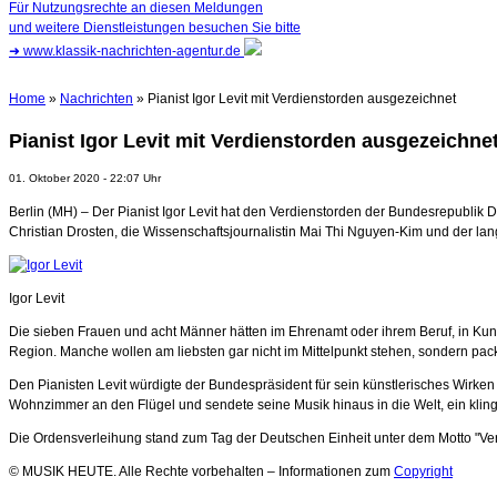
Für Nutzungsrechte an diesen Meldungen
und weitere Dienstleistungen besuchen Sie bitte
➜
www.klassik-nachrichten-agentur.de
Home
»
Nachrichten
» Pianist Igor Levit mit Verdienstorden ausgezeichnet
Pianist Igor Levit mit Verdienstorden ausgezeichne
01. Oktober 2020 - 22:07 Uhr
Berlin (MH) – Der Pianist Igor Levit hat den Verdienstorden der Bundesrepubli
Christian Drosten, die Wissenschaftsjournalistin Mai Thi Nguyen-Kim und der la
Igor Levit
Die sieben Frauen und acht Männer hätten im Ehrenamt oder ihrem Beruf, in Kunst
Region. Manche wollen am liebsten gar nicht im Mittelpunkt stehen, sondern pa
Den Pianisten Levit würdigte der Bundespräsident für sein künstlerisches Wirken
Wohnzimmer an den Flügel und sendete seine Musik hinaus in die Welt, ein kling
Die Ordensverleihung stand zum Tag der Deutschen Einheit unter dem Motto "Ver
© MUSIK HEUTE. Alle Rechte vorbehalten – Informationen zum
Copyright