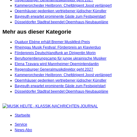
Kammerorchester Heilbronn: Chefdirigent Joost verlängert
Opernhäuser gedenken vertriebener jüdischer Künstler
Bayreuth erwartet prominente Gäste zum Festspielstart
Düsseldorfer Stadtrat beendet Opernhaus-Neubaupläne
Mehr aus dieser Kategorie
Quatuor Ebène erhält Bremer Musikfest-Preis
Rheingau Musik Festival: Förderpreis an Klavierduo
Förderpreis Deutschlandfunk an Dirigentin Morin
Berufsorientierungscamp für junge ukrainische Musiker
Elena Tzavara wird Mannheimer Opernintendantin
Regensburger Generalmusikdirektor geht 2027
Kammerorchester Heilbronn: Chefdirigent Joost verlängert
Opernhäuser gedenken vertriebener jüdischer Künstler
Bayreuth erwartet prominente Gäste zum Festspielstart
Düsseldorfer Stadtrat beendet Opernhaus-Neubaupläne
Startseite
Service
News-Abo