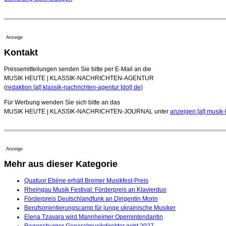
Anzeige
Kontakt
Pressemitteilungen senden Sie bitte per E-Mail an die
MUSIK HEUTE | KLASSIK-NACHRICHTEN-AGENTUR
(
redaktion [at] klassik-nachrichten-agentur [dot] de
)
Für Werbung wenden Sie sich bitte an das
MUSIK HEUTE | KLASSIK-NACHRICHTEN-JOURNAL unter
anzeigen [at] musik-
Anzeige
Mehr aus dieser Kategorie
Quatuor Ebène erhält Bremer Musikfest-Preis
Rheingau Musik Festival: Förderpreis an Klavierduo
Förderpreis Deutschlandfunk an Dirigentin Morin
Berufsorientierungscamp für junge ukrainische Musiker
Elena Tzavara wird Mannheimer Opernintendantin
Regensburger Generalmusikdirektor geht 2027