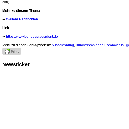
(wa)
Mehr zu diesem Thema:
➜
Weitere Nachrichten
Link:
➜
https://www.bundespraesident.de
Mehr zu diesen Schlagwörtern:
Auszeichnung
,
Bundespräsident
,
Coronavirus
,
Ig
Newsticker