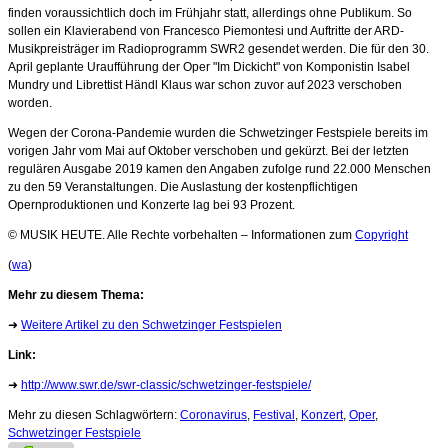
finden voraussichtlich doch im Frühjahr statt, allerdings ohne Publikum. So
sollen ein Klavierabend von Francesco Piemontesi und Auftritte der ARD-
Musikpreisträger im Radioprogramm SWR2 gesendet werden. Die für den 30.
April geplante Uraufführung der Oper "Im Dickicht" von Komponistin Isabel
Mundry und Librettist Händl Klaus war schon zuvor auf 2023 verschoben
worden.
Wegen der Corona-Pandemie wurden die Schwetzinger Festspiele bereits im
vorigen Jahr vom Mai auf Oktober verschoben und gekürzt. Bei der letzten
regulären Ausgabe 2019 kamen den Angaben zufolge rund 22.000 Menschen
zu den 59 Veranstaltungen. Die Auslastung der kostenpflichtigen
Opernproduktionen und Konzerte lag bei 93 Prozent.
© MUSIK HEUTE. Alle Rechte vorbehalten – Informationen zum
Copyright
(
wa
)
Mehr zu diesem Thema:
➜
Weitere Artikel zu den Schwetzinger Festspielen
Link:
➜
http://www.swr.de/swr-classic/schwetzinger-festspiele/
Mehr zu diesen Schlagwörtern:
Coronavirus
,
Festival
,
Konzert
,
Oper
,
Schwetzinger Festspiele