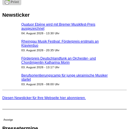
Newsticker
Quatuor Ebène wird mit Bremer Musikfest-Preis
ausgezeichnet
04. August 2026 - 13:30 Uhr
Rheingau Musik Festival: Förderpreis erstmals an
Klavierduo
03. August 2026 - 20:35 Uhr
Förderpreis Deutschlandfunk an Orchester- und
Chordirigentin Katharina Morin
03. August 2026 - 13:17 Uhr
Berufsorientierungscamp für junge ukrainische Musiker
startet
03. August 2026 - 08:00 Uhr
Elena Tzavara wird neue Opernintendantin am
Nationaltheater Mannheim
Diesen Newsticker für Ihre Webseite
hier
abonnieren.
29. Juli 2026 - 11:39 Uhr
Regensburger Generalmusikdirektor Stefan Veselka
geht 2027
23. Juli 2026 - 17:27 Uhr
Anzeige
Kammerorchester Heilbronn: Chefdirigent Risto Joost
Pressetermine