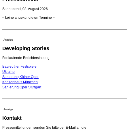
verlängert bis 2030
21. Juli 2026 - 13:08 Uhr
Sonnabend, 08. August 2026
Opernhäuser gedenken vertriebener jüdischer
– keine angekündigten Termine –
Ensemblemitglieder
20. Juli 2026 - 18:15 Uhr
Bayreuth erwartet prominente Gäste zum Start der
Festspiele
Anzeige
17. Juli 2026 - 18:03 Uhr
Developing Stories
Dirigent Nicolás Pasquet mit Würth-Preis der
Jeunesses Musicales ausgezeichnet
07. August 2026 - 13:20 Uhr
Fortlaufende Berichterstattung:
Bayreuther Festspiele
Ukraine
Sanierung Kölner Oper
Konzerthaus München
Sanierung Oper Stuttgart
Anzeige
Kontakt
Pressemitteilungen senden Sie bitte per E-Mail an die