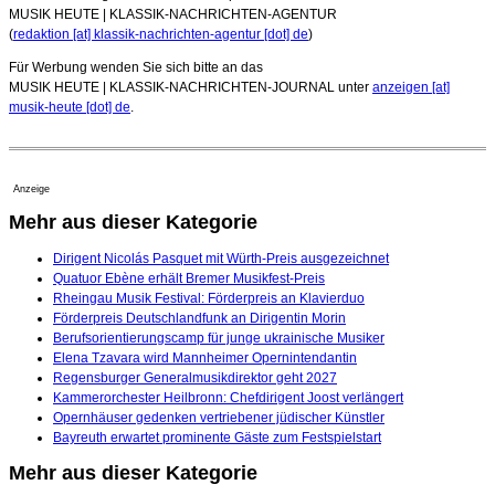
MUSIK HEUTE | KLASSIK-NACHRICHTEN-AGENTUR
(
redaktion [at] klassik-nachrichten-agentur [dot] de
)
Für Werbung wenden Sie sich bitte an das
MUSIK HEUTE | KLASSIK-NACHRICHTEN-JOURNAL unter
anzeigen [at]
musik-heute [dot] de
.
Anzeige
Mehr aus dieser Kategorie
Dirigent Nicolás Pasquet mit Würth-Preis ausgezeichnet
Quatuor Ebène erhält Bremer Musikfest-Preis
Rheingau Musik Festival: Förderpreis an Klavierduo
Förderpreis Deutschlandfunk an Dirigentin Morin
Berufsorientierungscamp für junge ukrainische Musiker
Elena Tzavara wird Mannheimer Opernintendantin
Regensburger Generalmusikdirektor geht 2027
Kammerorchester Heilbronn: Chefdirigent Joost verlängert
Opernhäuser gedenken vertriebener jüdischer Künstler
Bayreuth erwartet prominente Gäste zum Festspielstart
Mehr aus dieser Kategorie