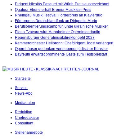
Dirigent Nicolás Pasquet mit Würth-Preis ausgezeichnet
Quatuor Ebène erhält Bremer Musikfest-Preis
Rheingau Musik Festival: Förderpreis an Klavierduo
Förderpreis Deutschlandfunk an Dirigentin Morin
Berufsorientierungscamp für junge ukrainische Musiker
Elena Tzavara wird Mannheimer Opernintendantin
Regensburger Generalmusikdirektor geht 2027
Kammerorchester Heilbronn: Chefdirigent Joost verlängert
Opernhäuser gedenken vertriebener jüdischer Künstler
Bayreuth erwartet prominente Gäste zum Festspielstart
Startseite
Service
News-Abo
Mediadaten
Redaktion
Chefredakteur
Consultant
Stellenangebote