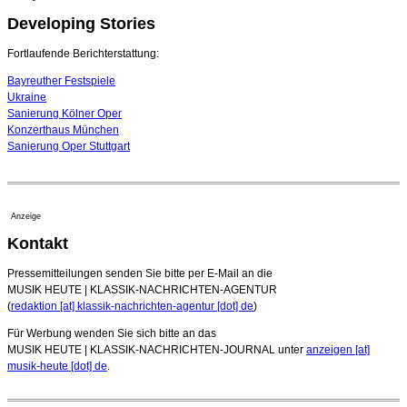
Developing Stories
Quatuor Ebène wird mit Bremer Musikfest-Preis
ausgezeichnet
04. August 2026 - 13:30 Uhr
Fortlaufende Berichterstattung:
Bayreuther Festspiele
Ukraine
Sanierung Kölner Oper
Konzerthaus München
Sanierung Oper Stuttgart
Anzeige
Kontakt
Pressemitteilungen senden Sie bitte per E-Mail an die
MUSIK HEUTE | KLASSIK-NACHRICHTEN-AGENTUR
(
redaktion [at] klassik-nachrichten-agentur [dot] de
)
Für Werbung wenden Sie sich bitte an das
MUSIK HEUTE | KLASSIK-NACHRICHTEN-JOURNAL unter
anzeigen [at]
musik-heute [dot] de
.