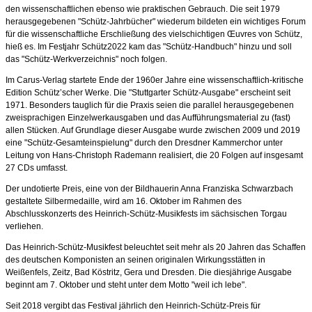
den wissenschaftlichen ebenso wie praktischen Gebrauch. Die seit 1979
herausgegebenen "Schütz-Jahrbücher" wiederum bildeten ein wichtiges Forum
für die wissenschaftliche Erschließung des vielschichtigen Œuvres von Schütz,
hieß es. Im Festjahr Schütz2022 kam das "Schütz-Handbuch" hinzu und soll
das "Schütz-Werkverzeichnis" noch folgen.
Im Carus-Verlag startete Ende der 1960er Jahre eine wissenschaftlich-kritische
Edition Schütz’scher Werke. Die "Stuttgarter Schütz-Ausgabe" erscheint seit
1971. Besonders tauglich für die Praxis seien die parallel herausgegebenen
zweisprachigen Einzelwerkausgaben und das Aufführungsmaterial zu (fast)
allen Stücken. Auf Grundlage dieser Ausgabe wurde zwischen 2009 und 2019
eine "Schütz-Gesamteinspielung" durch den Dresdner Kammerchor unter
Leitung von Hans-Christoph Rademann realisiert, die 20 Folgen auf insgesamt
27 CDs umfasst.
Der undotierte Preis, eine von der Bildhauerin Anna Franziska Schwarzbach
gestaltete Silbermedaille, wird am 16. Oktober im Rahmen des
Abschlusskonzerts des Heinrich-Schütz-Musikfests im sächsischen Torgau
verliehen.
Das Heinrich-Schütz-Musikfest beleuchtet seit mehr als 20 Jahren das Schaffen
des deutschen Komponisten an seinen originalen Wirkungsstätten in
Weißenfels, Zeitz, Bad Köstritz, Gera und Dresden. Die diesjährige Ausgabe
beginnt am 7. Oktober und steht unter dem Motto "weil ich lebe".
Seit 2018 vergibt das Festival jährlich den Heinrich-Schütz-Preis für