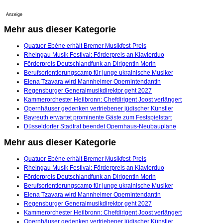
Anzeige
Mehr aus dieser Kategorie
Quatuor Ebène erhält Bremer Musikfest-Preis
Rheingau Musik Festival: Förderpreis an Klavierduo
Förderpreis Deutschlandfunk an Dirigentin Morin
Berufsorientierungscamp für junge ukrainische Musiker
Elena Tzavara wird Mannheimer Opernintendantin
Regensburger Generalmusikdirektor geht 2027
Kammerorchester Heilbronn: Chefdirigent Joost verlängert
Opernhäuser gedenken vertriebener jüdischer Künstler
Bayreuth erwartet prominente Gäste zum Festspielstart
Düsseldorfer Stadtrat beendet Opernhaus-Neubaupläne
Mehr aus dieser Kategorie
Quatuor Ebène erhält Bremer Musikfest-Preis
Rheingau Musik Festival: Förderpreis an Klavierduo
Förderpreis Deutschlandfunk an Dirigentin Morin
Berufsorientierungscamp für junge ukrainische Musiker
Elena Tzavara wird Mannheimer Opernintendantin
Regensburger Generalmusikdirektor geht 2027
Kammerorchester Heilbronn: Chefdirigent Joost verlängert
Opernhäuser gedenken vertriebener jüdischer Künstler