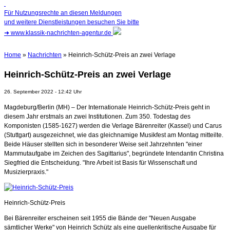
Für Nutzungsrechte an diesen Meldungen
und weitere Dienstleistungen besuchen Sie bitte
➜
www.klassik-nachrichten-agentur.de
Home
»
Nachrichten
» Heinrich-Schütz-Preis an zwei Verlage
Heinrich-Schütz-Preis an zwei Verlage
26. September 2022 - 12:42 Uhr
Magdeburg/Berlin (MH) – Der Internationale Heinrich-Schütz-Preis geht in
diesem Jahr erstmals an zwei Institutionen. Zum 350. Todestag des
Komponisten (1585-1627) werden die Verlage Bärenreiter (Kassel) und Carus
(Stuttgart) ausgezeichnet, wie das gleichnamige Musikfest am Montag mitteilte.
Beide Häuser stellten sich in besonderer Weise seit Jahrzehnten "einer
Mammutaufgabe im Zeichen des Sagittarius", begründete Intendantin Christina
Siegfried die Entscheidung. "Ihre Arbeit ist Basis für Wissenschaft und
Musizierpraxis."
Heinrich-Schütz-Preis
Bei Bärenreiter erscheinen seit 1955 die Bände der "Neuen Ausgabe
sämtlicher Werke" von Heinrich Schütz als eine quellenkritische Ausgabe für