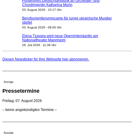
Förderpreis Deutschlandfunk an Orchester- und
Chordirigentin Katharina Morin
03. August 2026 - 13:17 Uhr
Berufsorientierungscamp für junge ukrainische Musiker
startet
03. August 2026 - 08:00 Uhr
Elena Tzavara wird neue Opernintendantin am
Nationaltheater Mannheim
29. Juli 2026 - 11:39 Uhr
Regensburger Generalmusikdirektor Stefan Veselka
geht 2027
Diesen Newsticker für Ihre Webseite
hier
abonnieren.
23. Juli 2026 - 17:27 Uhr
Kammerorchester Heilbronn: Chefdirigent Risto Joost
verlängert bis 2030
21. Juli 2026 - 13:08 Uhr
Anzeige
Opernhäuser gedenken vertriebener jüdischer
Pressetermine
Ensemblemitglieder
20. Juli 2026 - 18:15 Uhr
Freitag, 07. August 2026
Bayreuth erwartet prominente Gäste zum Start der
– keine angekündigten Termine –
Festspiele
17. Juli 2026 - 18:03 Uhr
Düsseldorfer Stadtrat beendet Pläne für Opernhaus-
Neubau
Anzeige
16. Juli 2026 - 22:49 Uhr