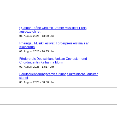
Quatuor Ebène wird mit Bremer Musikfest-Preis
ausgezeichnet
04. August 2026 - 13:30 Uhr
Rheingau Musik Festival: Förderpreis erstmals an
Klavierduo
03. August 2026 - 20:35 Uhr
Förderpreis Deutschlandfunk an Orchester- und
Chordirigentin Katharina Morin
03. August 2026 - 13:17 Uhr
Berufsorientierungscamp für junge ukrainische Musiker
startet
03. August 2026 - 08:00 Uhr
Elena Tzavara wird neue Opernintendantin am
Nationaltheater Mannheim
29. Juli 2026 - 11:39 Uhr
Regensburger Generalmusikdirektor Stefan Veselka
geht 2027
23. Juli 2026 - 17:27 Uhr