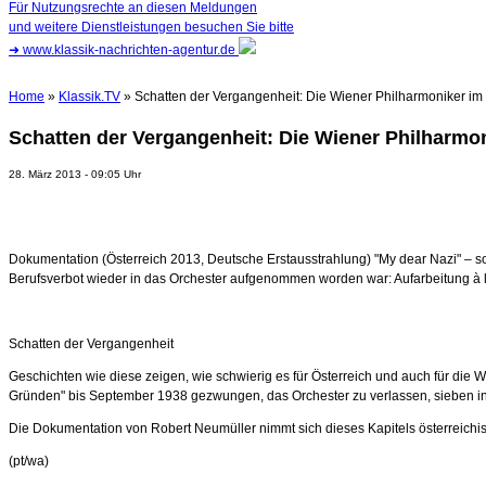
Für Nutzungsrechte an diesen Meldungen
und weitere Dienstleistungen besuchen Sie bitte
➜
www.klassik-nachrichten-agentur.de
Home
»
Klassik.TV
» Schatten der Vergangenheit: Die Wiener Philharmoniker im N
Schatten der Vergangenheit: Die Wiener Philharmon
28. März 2013 - 09:05 Uhr
Dokumentation (Österreich 2013, Deutsche Erstausstrahlung) "My dear Nazi" – so
Berufsverbot wieder in das Orchester aufgenommen worden war: Aufarbeitung à l
Schatten der Vergangenheit
Geschichten wie diese zeigen,
wie schwierig es für Österreich und auch für die
Gründen" bis September 1938 gezwungen, das Orchester zu verlassen, sieben in
Die Dokumentation von Robert Neumüller nimmt sich dieses Kapitels österreich
(pt/wa)