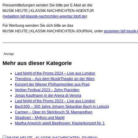
Pressemitteilungen senden Sie bitte per E-Mail an die
MUSIK HEUTE | KLASSIK-NACHRICHTEN-AGENTUR
(
redaktion [at] klassik-nachrichten-agentur [dot] de
)
Für Werbung wenden Sie sich bitte an das
MUSIK HEUTE | KLASSIK-NACHRICHTEN-JOURNAL unter
anzeigen [at] musik-
Anzeige
Mehr aus dieser Kategorie
Last Night of the Proms 2024 – Live aus London
Theodora – Aus dem MusikTheater an der Wien
Konzert der Wiener Philharmoniker aus Prag
Verbier Festival 2023 – Zehn Pianisten
Jonas Kaufmann in der Arena di Verona
Last Night of the Proms 2023 – Live aus London
Bach300 – 300 Jahre Johann Sebastian Bach in Leipzig
Carmen – Oper im Steinbruch St. Margarethen
Stradivari – Mythos und Markt
Martha Argerich spielt Beethoven: Klavierkonzert Nr. 1