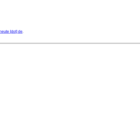
heute [dot] de
.