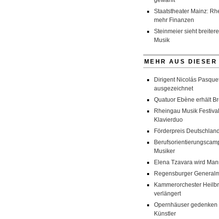
gewählt
Staatstheater Mainz: Rh
mehr Finanzen
Steinmeier sieht breitere
Musik
MEHR AUS DIESER
Dirigent Nicolás Pasquet
ausgezeichnet
Quatuor Ebène erhält Br
Rheingau Musik Festival
Klavierduo
Förderpreis Deutschland
Berufsorientierungscamp
Musiker
Elena Tzavara wird Man
Regensburger Generalmu
Kammerorchester Heilbro
verlängert
Opernhäuser gedenken v
Künstler