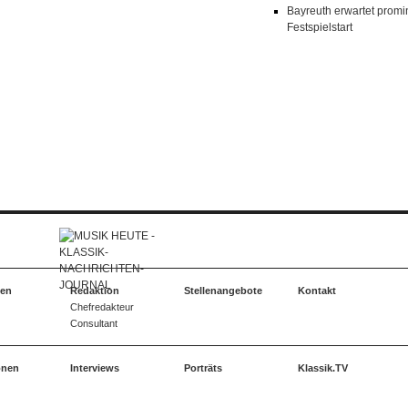
Bayreuth erwartet prom
Festspielstart
ten
Redaktion
Stellenangebote
Kontakt
Chefredakteur
Consultant
onen
Interviews
Porträts
Klassik.TV