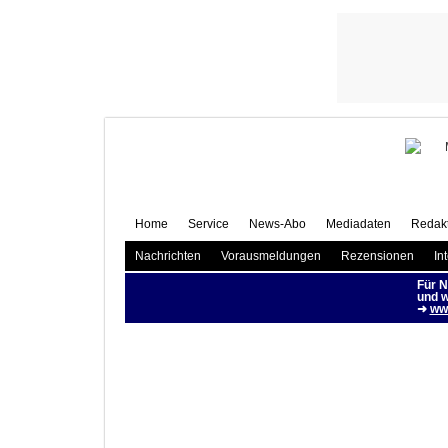
Fr
Pia
Home
Service
News-Abo
Mediadaten
Redakt
Nachrichten
Vorausmeldungen
Rezensionen
In
Für N
und w
➜
www