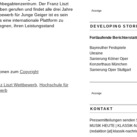
hbegabtenzentrum. Der Franz Liszt
Dirigent Nicolás Pasquet mi
en gerufen und findet alle drei Jahre
Anzeige
Jeunesses Musicales ausge
bewerb für Junge Geiger ist es sein
07. August 2026 - 13:20 Uhr
eine internationale Plattform zu
egnen, ihren Leistungsstand
DEVELOPING STOR
Fortlaufende Berichterstat
Bayreuther Festspiele
Ukraine
Sanierung Kölner Oper
Konzerthaus München
Sanierung Oper Stuttgart
tionen zum
Copyright
z Liszt Wettbewerb
,
Hochschule für
werb
Anzeige
KONTAKT
Pressemitteilungen senden Si
MUSIK HEUTE | KLASSIK
(
redaktion [at] klassik-nachr