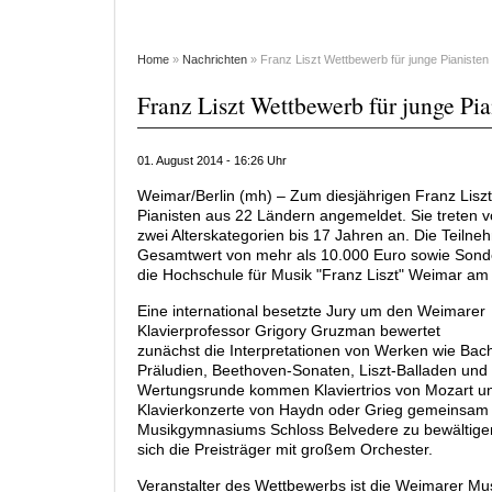
Home
»
Nachrichten
» Franz Liszt Wettbewerb für junge Pianisten
Franz Liszt Wettbewerb für junge Pi
01. August 2014 - 16:26 Uhr
Weimar/Berlin (mh) – Zum diesjährigen Franz Lisz
Pianisten aus 22 Ländern angemeldet. Sie treten 
zwei Alterskategorien bis 17 Jahren an. Die Teiln
Gesamtwert von mehr als 10.000 Euro sowie Sonder
die Hochschule für Musik "Franz Liszt" Weimar am
Eine international besetzte Jury um den Weimarer
Klavierprofessor Grigory Gruzman bewertet
zunächst die Interpretationen von Werken wie Bac
Präludien, Beethoven-Sonaten, Liszt-Balladen und 
Wertungsrunde kommen Klaviertrios von Mozart un
Klavierkonzerte von Haydn oder Grieg gemeinsam
Musikgymnasiums Schloss Belvedere zu bewältigen
sich die Preisträger mit großem Orchester.
Veranstalter des Wettbewerbs ist die Weimarer M