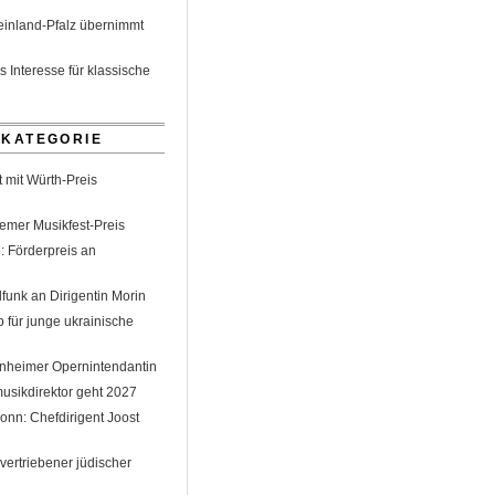
einland-Pfalz übernimmt
s Interesse für klassische
 KATEGORIE
 mit Würth-Preis
emer Musikfest-Preis
: Förderpreis an
funk an Dirigentin Morin
 für junge ukrainische
nheimer Opernintendantin
sikdirektor geht 2027
nn: Chefdirigent Joost
ertriebener jüdischer