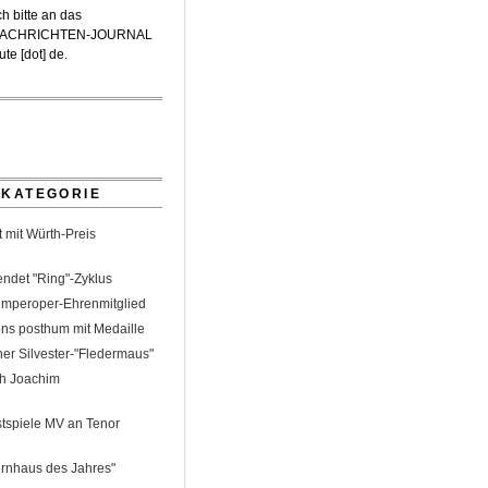
h bitte an das
-NACHRICHTEN-JOURNAL
te [dot] de
.
 KATEGORIE
 mit Würth-Preis
lendet "Ring"-Zyklus
Semperoper-Ehrenmitglied
ns posthum mit Medaille
er Silvester-"Fledermaus"
ph Joachim
tspiele MV an Tenor
ernhaus des Jahres"