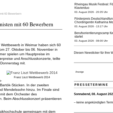
Rheingau Musik Festival: Fö
Klavierduo
03. August 2026 - 20:35 Uhr
 mit 60 Bewerbern
Förderpreis Deutschlandfun
anisten mit 60 Bewerbern
Chordirigentin Katharina Mo
03. August 2026 - 13:17 Uhr
Berufsorientierungscamp für
startet
03. August 2026 - 08:00 Uhr
t Wettbewerb in Weimar haben sich 60
Elena Tzavara wird neue O
vom 27. Oktober bis 06. November in
Nationaltheater Mannheim
Diesen Newsticker für Ihre 
ehmer spielen um Hauptpreise im
29. Juli 2026 - 11:39 Uhr
preise und Anschlusskonzerte, teilte
Regensburger Generalmusikd
 Donnerstag mit.
geht 2027
23. Juli 2026 - 17:27 Uhr
Anzeige
Kammerorchester Heilbronn:
Franz Liszt Wettbewerb 2014
verlängert bis 2030
h-
21. Juli 2026 - 13:08 Uhr
PRESSETERMINE
Bartók-Stücken. In der zweiten
d Mendelssohn hinzu. Im Finale sind
Opernhäuser gedenken vertr
 mit dem Orchester des
Sonnabend, 08. August 20
Ensemblemitglieder
. Beim Abschlusskonzert präsentieren
20. Juli 2026 - 18:15 Uhr
– keine angekündigten Term
Bayreuth erwartet prominent
Festspiele
usikhochschule gemeinsam mit dem
17. Juli 2026 - 18:03 Uhr