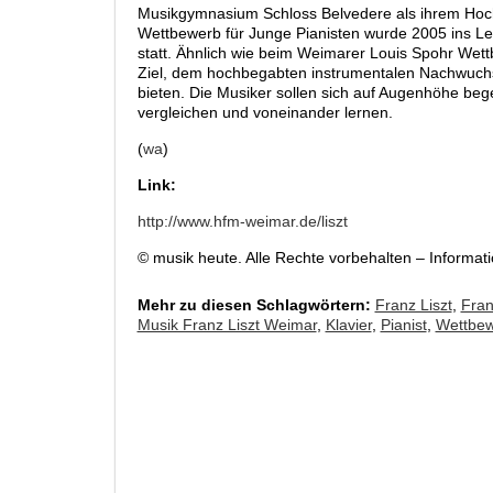
Musikgymnasium Schloss Belvedere als ihrem Hoc
Wettbewerb für Junge Pianisten wurde 2005 ins Leb
statt. Ähnlich wie beim Weimarer Louis Spohr Wett
Ziel, dem hochbegabten instrumentalen Nachwuchs 
bieten. Die Musiker sollen sich auf Augenhöhe beg
vergleichen und voneinander lernen.
(
wa
)
Link:
http://www.hfm-weimar.de/liszt
© musik heute. Alle Rechte vorbehalten – Informa
Mehr zu diesen Schlagwörtern:
Franz Liszt
,
Fran
Musik Franz Liszt Weimar
,
Klavier
,
Pianist
,
Wettbe