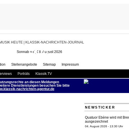
anz Liszt Wettbewerb für junge
nisten mit 60 Bewerbern | MUSIK
HEUTE
Sonnabend, 08. August 2026
ion
Stellenangebote
Sitemap
Impressum
terviews
Porträts
Klassik.TV
utzungsrechte an diesen Meldungen
eitere Dienstleistungen besuchen Sie bitte
.klassik-nachrichten-agentur.de
NEWSTICKER
Quatuor Ebène wird mit Bre
ausgezeichnet
04. August 2026 - 13:30 Uhr