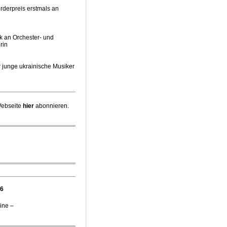
rderpreis erstmals an
k an Orchester- und
rin
 junge ukrainische Musiker
pernintendantin am
Webseite
hier
abonnieren.
irektor Stefan Veselka
 Chefdirigent Risto Joost
iebener jüdischer
26
ine –
e Gäste zum Start der