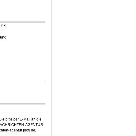
t Würth-Preis der
zeichnet
IES
tung:
e bitte per E-Mail an die
-NACHRICHTEN-AGENTUR
ichten-agentur [dot] de
)