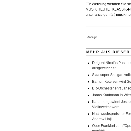
Für Werbung wenden Sie sic
MUSIK HEUTE | KLASSIK
unter
anzeigen [at] musik-heu
Anzeige
MEHR AUS DIESER
Dirigent Nicolás Pasquet
ausgezeichnet
Staatsoper Stuttgart vol
Bariton Ketelsen wird 
BR-Orchester ehrt Janso
Jonas Kaufmann in Wien
Kanadier gewinnt Jose
Violinwettbewerb
Nachwuchspreis der Fes
Andrew Haji
Oper Frankfurt zum "Op