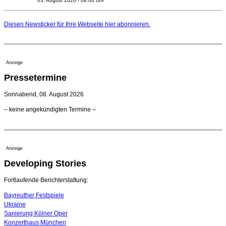
03. August 2026 - 08:00 Uhr
Elena Tzavara wird neue Opernintendantin am
Nationaltheater Mannheim
Diesen Newsticker für Ihre Webseite
hier
abonnieren.
29. Juli 2026 - 11:39 Uhr
Regensburger Generalmusikdirektor Stefan Veselka
geht 2027
23. Juli 2026 - 17:27 Uhr
Anzeige
Kammerorchester Heilbronn: Chefdirigent Risto Joost
Pressetermine
verlängert bis 2030
21. Juli 2026 - 13:08 Uhr
Sonnabend, 08. August 2026
Opernhäuser gedenken vertriebener jüdischer
– keine angekündigten Termine –
Ensemblemitglieder
20. Juli 2026 - 18:15 Uhr
Bayreuth erwartet prominente Gäste zum Start der
Festspiele
Anzeige
17. Juli 2026 - 18:03 Uhr
Developing Stories
Dirigent Nicolás Pasquet mit Würth-Preis der
Jeunesses Musicales ausgezeichnet
07. August 2026 - 13:20 Uhr
Fortlaufende Berichterstattung:
Bayreuther Festspiele
Ukraine
Sanierung Kölner Oper
Konzerthaus München