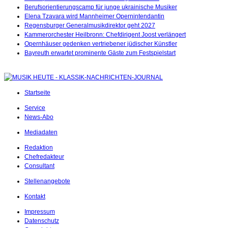
Berufsorientierungscamp für junge ukrainische Musiker
Elena Tzavara wird Mannheimer Opernintendantin
Regensburger Generalmusikdirektor geht 2027
Kammerorchester Heilbronn: Chefdirigent Joost verlängert
Opernhäuser gedenken vertriebener jüdischer Künstler
Bayreuth erwartet prominente Gäste zum Festspielstart
Startseite
Service
News-Abo
Mediadaten
Redaktion
Chefredakteur
Consultant
Stellenangebote
Kontakt
Impressum
Datenschutz