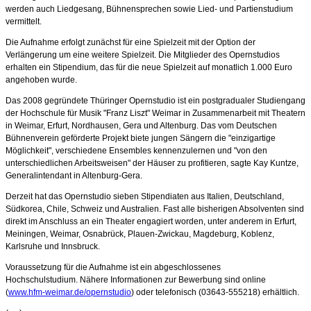
werden auch Liedgesang, Bühnensprechen sowie Lied- und Partienstudium
vermittelt.
Die Aufnahme erfolgt zunächst für eine Spielzeit mit der Option der
Verlängerung um eine weitere Spielzeit. Die Mitglieder des Opernstudios
erhalten ein Stipendium, das für die neue Spielzeit auf monatlich 1.000 Euro
angehoben wurde.
Das 2008 gegründete Thüringer Opernstudio ist ein postgradualer Studiengang
der Hochschule für Musik "Franz Liszt" Weimar in Zusammenarbeit mit Theatern
in Weimar, Erfurt, Nordhausen, Gera und Altenburg. Das vom Deutschen
Bühnenverein geförderte Projekt biete jungen Sängern die "einzigartige
Möglichkeit", verschiedene Ensembles kennenzulernen und "von den
unterschiedlichen Arbeitsweisen" der Häuser zu profitieren, sagte Kay Kuntze,
Generalintendant in Altenburg-Gera.
Derzeit hat das Opernstudio sieben Stipendiaten aus Italien, Deutschland,
Südkorea, Chile, Schweiz und Australien. Fast alle bisherigen Absolventen sind
direkt im Anschluss an ein Theater engagiert worden, unter anderem in Erfurt,
Meiningen, Weimar, Osnabrück, Plauen-Zwickau, Magdeburg, Koblenz,
Karlsruhe und Innsbruck.
Voraussetzung für die Aufnahme ist ein abgeschlossenes
Hochschulstudium. Nähere Informationen zur Bewerbung sind online
(
www.hfm-weimar.de/opernstudio
) oder telefonisch (03643-555218) erhältlich.