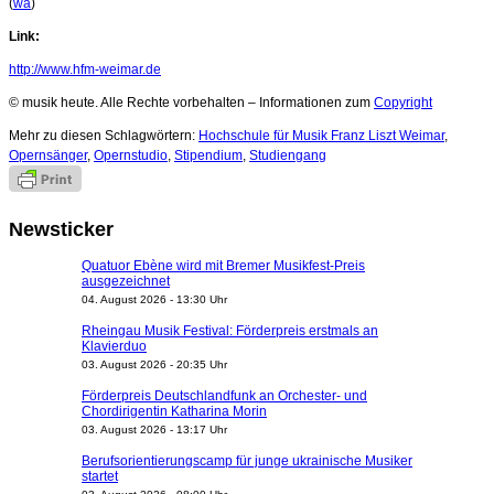
(
wa
)
Link:
http://www.hfm-weimar.de
© musik heute. Alle Rechte vorbehalten – Informationen zum
Copyright
Mehr zu diesen Schlagwörtern:
Hochschule für Musik Franz Liszt Weimar
,
Opernsänger
,
Opernstudio
,
Stipendium
,
Studiengang
Newsticker
Quatuor Ebène wird mit Bremer Musikfest-Preis
ausgezeichnet
04. August 2026 - 13:30 Uhr
Rheingau Musik Festival: Förderpreis erstmals an
Klavierduo
03. August 2026 - 20:35 Uhr
Förderpreis Deutschlandfunk an Orchester- und
Chordirigentin Katharina Morin
03. August 2026 - 13:17 Uhr
Berufsorientierungscamp für junge ukrainische Musiker
startet