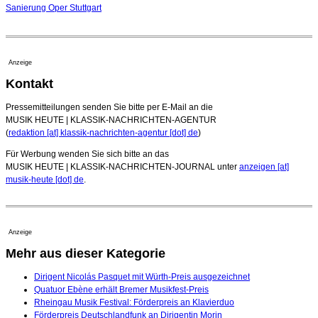
Sanierung Oper Stuttgart
Anzeige
Kontakt
Pressemitteilungen senden Sie bitte per E-Mail an die
MUSIK HEUTE | KLASSIK-NACHRICHTEN-AGENTUR
(
redaktion [at] klassik-nachrichten-agentur [dot] de
)
Für Werbung wenden Sie sich bitte an das
MUSIK HEUTE | KLASSIK-NACHRICHTEN-JOURNAL unter
anzeigen [at]
musik-heute [dot] de
.
Anzeige
Mehr aus dieser Kategorie
Dirigent Nicolás Pasquet mit Würth-Preis ausgezeichnet
Quatuor Ebène erhält Bremer Musikfest-Preis
Rheingau Musik Festival: Förderpreis an Klavierduo
Förderpreis Deutschlandfunk an Dirigentin Morin