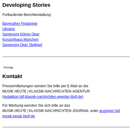
Developing Stories
Leslie Suganandarajah neuer Chefdirigent des
Landesjugendsinfonieorchesters Hessen
09. August 2026 - 16:51 Uhr
Fortlaufende Berichterstattung:
Bayreuther Festspiele
Ukraine
Sanierung Kölner Oper
Konzerthaus München
Sanierung Oper Stuttgart
Anzeige
Kontakt
Pressemitteilungen senden Sie bitte per E-Mail an die
MUSIK HEUTE | KLASSIK-NACHRICHTEN-AGENTUR
(
redaktion [at] klassik-nachrichten-agentur [dot] de
)
Für Werbung wenden Sie sich bitte an das
MUSIK HEUTE | KLASSIK-NACHRICHTEN-JOURNAL unter
anzeigen [at]
musik-heute [dot] de
.