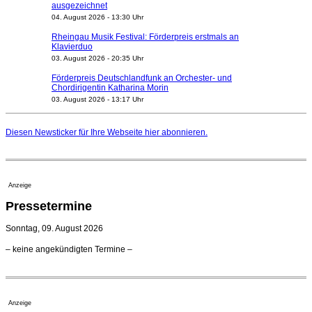
ausgezeichnet
04. August 2026 - 13:30 Uhr
Rheingau Musik Festival: Förderpreis erstmals an
Klavierduo
03. August 2026 - 20:35 Uhr
Förderpreis Deutschlandfunk an Orchester- und
Chordirigentin Katharina Morin
03. August 2026 - 13:17 Uhr
Berufsorientierungscamp für junge ukrainische Musiker
startet
Diesen Newsticker für Ihre Webseite
hier
abonnieren.
03. August 2026 - 08:00 Uhr
Elena Tzavara wird neue Opernintendantin am
Nationaltheater Mannheim
29. Juli 2026 - 11:39 Uhr
Anzeige
Regensburger Generalmusikdirektor Stefan Veselka
Pressetermine
geht 2027
23. Juli 2026 - 17:27 Uhr
Sonntag, 09. August 2026
Kammerorchester Heilbronn: Chefdirigent Risto Joost
– keine angekündigten Termine –
verlängert bis 2030
21. Juli 2026 - 13:08 Uhr
Opernhäuser gedenken vertriebener jüdischer
Ensemblemitglieder
Anzeige
20. Juli 2026 - 18:15 Uhr