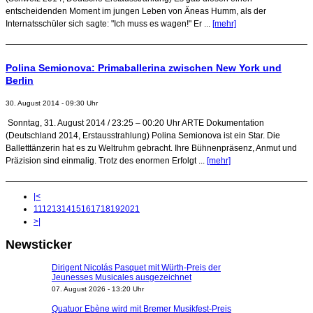
entscheidenden Moment im jungen Leben von Äneas Humm, als der
Internatsschüler sich sagte: "Ich muss es wagen!" Er ...
[mehr]
Polina Semionova: Primaballerina zwischen New York und
Berlin
30. August 2014 - 09:30 Uhr
Sonntag, 31. August 2014 / 23:25 – 00:20 Uhr ARTE Dokumentation
(Deutschland 2014, Erstausstrahlung) Polina Semionova ist ein Star. Die
Balletttänzerin hat es zu Weltruhm gebracht. Ihre Bühnenpräsenz, Anmut und
Präzision sind einmalig. Trotz des enormen Erfolgt ...
[mehr]
|<
11
12
13
14
15
16
17
18
19
20
21
>|
Newsticker
Dirigent Nicolás Pasquet mit Würth-Preis der
Jeunesses Musicales ausgezeichnet
07. August 2026 - 13:20 Uhr
Quatuor Ebène wird mit Bremer Musikfest-Preis