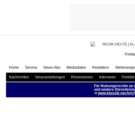
Dokumentat
Freita
Home
Service
News-Abo
Mediadaten
Redaktion
Stellenange
Nachrichten
Vorausmeldungen
Rezensionen
Interviews
Porträts
Für Nutzungsrechte an
und weitere Dienstleist
➜
www.klassik-nachrich