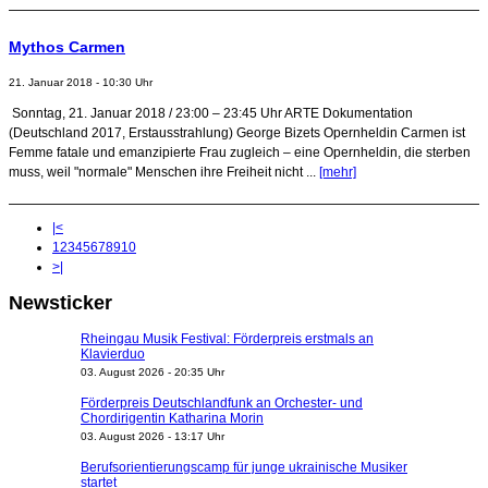
Mythos Carmen
21. Januar 2018 - 10:30 Uhr
Sonntag, 21. Januar 2018 / 23:00 – 23:45 Uhr ARTE Dokumentation
(Deutschland 2017, Erstausstrahlung) George Bizets Opernheldin Carmen ist
Femme fatale und emanzipierte Frau zugleich – eine Opernheldin, die sterben
muss, weil "normale" Menschen ihre Freiheit nicht ...
[mehr]
|<
1
2
3
4
5
6
7
8
9
10
>|
Newsticker
Rheingau Musik Festival: Förderpreis erstmals an
Klavierduo
03. August 2026 - 20:35 Uhr
Förderpreis Deutschlandfunk an Orchester- und
Chordirigentin Katharina Morin
03. August 2026 - 13:17 Uhr
Berufsorientierungscamp für junge ukrainische Musiker
startet