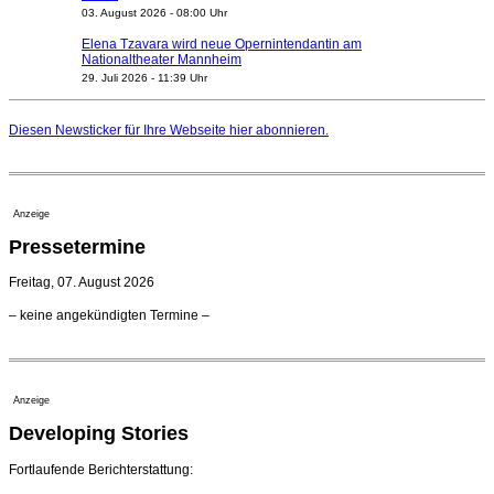
03. August 2026 - 08:00 Uhr
Elena Tzavara wird neue Opernintendantin am
Nationaltheater Mannheim
29. Juli 2026 - 11:39 Uhr
Regensburger Generalmusikdirektor Stefan Veselka
geht 2027
Diesen Newsticker für Ihre Webseite
hier
abonnieren.
23. Juli 2026 - 17:27 Uhr
Kammerorchester Heilbronn: Chefdirigent Risto Joost
verlängert bis 2030
21. Juli 2026 - 13:08 Uhr
Anzeige
Opernhäuser gedenken vertriebener jüdischer
Pressetermine
Ensemblemitglieder
20. Juli 2026 - 18:15 Uhr
Freitag, 07. August 2026
Bayreuth erwartet prominente Gäste zum Start der
– keine angekündigten Termine –
Festspiele
17. Juli 2026 - 18:03 Uhr
Düsseldorfer Stadtrat beendet Pläne für Opernhaus-
Neubau
Anzeige
16. Juli 2026 - 22:49 Uhr
Developing Stories
Quatuor Ebène wird mit Bremer Musikfest-Preis
ausgezeichnet
04. August 2026 - 13:30 Uhr
Fortlaufende Berichterstattung: