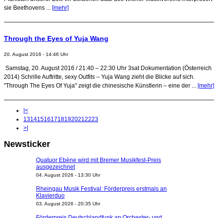
sie Beethovens ...
[mehr]
Through the Eyes of Yuja Wang
20. August 2016 - 14:46 Uhr
Samstag, 20. August 2016 / 21:40 – 22:30 Uhr 3sat Dokumentation (Österreich
2014) Schrille Auftritte, sexy Outfits – Yuja Wang zieht die Blicke auf sich.
"Through The Eyes Of Yuja" zeigt die chinesische Künstlerin – eine der ...
[mehr]
|<
13
14
15
16
17
18
19
20
21
22
23
>|
Newsticker
Quatuor Ebène wird mit Bremer Musikfest-Preis
ausgezeichnet
04. August 2026 - 13:30 Uhr
Rheingau Musik Festival: Förderpreis erstmals an
Klavierduo
03. August 2026 - 20:35 Uhr
Förderpreis Deutschlandfunk an Orchester- und