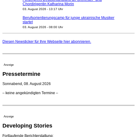
Chordirigentin Katharina Morin
03. August 2026 - 13:17 Uhr
Berufsorientierungscamp für junge ukrainische Musiker
startet
03. August 2026 - 08:00 Uhr
Elena Tzavara wird neue Opernintendantin am
Nationaltheater Mannheim
Diesen Newsticker für Ihre Webseite
hier
abonnieren.
29. Juli 2026 - 11:39 Uhr
Regensburger Generalmusikdirektor Stefan Veselka
geht 2027
23. Juli 2026 - 17:27 Uhr
Anzeige
Kammerorchester Heilbronn: Chefdirigent Risto Joost
Pressetermine
verlängert bis 2030
21. Juli 2026 - 13:08 Uhr
Sonnabend, 08. August 2026
Opernhäuser gedenken vertriebener jüdischer
– keine angekündigten Termine –
Ensemblemitglieder
20. Juli 2026 - 18:15 Uhr
Bayreuth erwartet prominente Gäste zum Start der
Festspiele
Anzeige
17. Juli 2026 - 18:03 Uhr
Developing Stories
Dirigent Nicolás Pasquet mit Würth-Preis der
Jeunesses Musicales ausgezeichnet
07. August 2026 - 13:20 Uhr
Fortlaufende Berichterstattung: