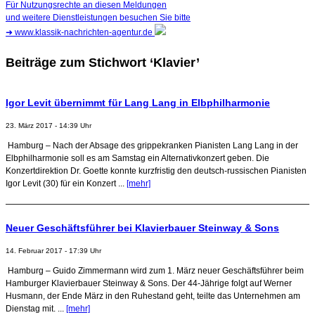
Für Nutzungsrechte an diesen Meldungen
und weitere Dienstleistungen besuchen Sie bitte
➜
www.klassik-nachrichten-agentur.de
Beiträge zum Stichwort ‘Klavier’
Igor Levit übernimmt für Lang Lang in Elbphilharmonie
23. März 2017 - 14:39 Uhr
Hamburg – Nach der Absage des grippekranken Pianisten Lang Lang in der
Elbphilharmonie soll es am Samstag ein Alternativkonzert geben. Die
Konzertdirektion Dr. Goette konnte kurzfristig den deutsch-russischen Pianisten
Igor Levit (30) für ein Konzert ...
[mehr]
Neuer Geschäftsführer bei Klavierbauer Steinway & Sons
14. Februar 2017 - 17:39 Uhr
Hamburg – Guido Zimmermann wird zum 1. März neuer Geschäftsführer beim
Hamburger Klavierbauer Steinway & Sons. Der 44-Jährige folgt auf Werner
Husmann, der Ende März in den Ruhestand geht, teilte das Unternehmen am
Dienstag mit. ...
[mehr]