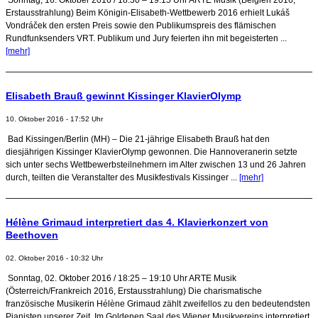
Erstausstrahlung) Beim Königin-Elisabeth-Wettbewerb 2016 erhielt Lukáš
Vondráček den ersten Preis sowie den Publikumspreis des flämischen
Rundfunksenders VRT. Publikum und Jury feierten ihn mit begeisterten ...
[mehr]
Elisabeth Brauß gewinnt Kissinger KlavierOlymp
10. Oktober 2016 - 17:52 Uhr
Bad Kissingen/Berlin (MH) – Die 21-jährige Elisabeth Brauß hat den
diesjährigen Kissinger KlavierOlymp gewonnen. Die Hannoveranerin setzte
sich unter sechs Wettbewerbsteilnehmern im Alter zwischen 13 und 26 Jahren
durch, teilten die Veranstalter des Musikfestivals Kissinger ...
[mehr]
Hélène Grimaud interpretiert das 4. Klavierkonzert von
Beethoven
02. Oktober 2016 - 10:32 Uhr
Sonntag, 02. Oktober 2016 / 18:25 – 19:10 Uhr ARTE Musik
(Österreich/Frankreich 2016, Erstausstrahlung) Die charismatische
französische Musikerin Hélène Grimaud zählt zweifellos zu den bedeutendsten
Pianisten unserer Zeit. Im Goldenen Saal des Wiener Musikvereins interpretiert