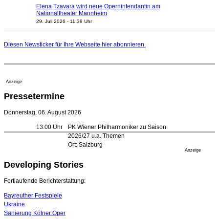
Elena Tzavara wird neue Opernintendantin am
Nationaltheater Mannheim
29. Juli 2026 - 11:39 Uhr
Regensburger Generalmusikdirektor Stefan Veselka
geht 2027
Diesen Newsticker für Ihre Webseite
hier
abonnieren.
23. Juli 2026 - 17:27 Uhr
Kammerorchester Heilbronn: Chefdirigent Risto Joost
verlängert bis 2030
21. Juli 2026 - 13:08 Uhr
Anzeige
Opernhäuser gedenken vertriebener jüdischer
Pressetermine
Ensemblemitglieder
20. Juli 2026 - 18:15 Uhr
Donnerstag, 06. August 2026
Bayreuth erwartet prominente Gäste zum Start der
13.00 Uhr
PK Wiener Philharmoniker zu Saison
Festspiele
2026/27 u.a. Themen
17. Juli 2026 - 18:03 Uhr
Ort: Salzburg
Düsseldorfer Stadtrat beendet Pläne für Opernhaus-
Anzeige
Neubau
Developing Stories
16. Juli 2026 - 22:49 Uhr
Quatuor Ebène wird mit Bremer Musikfest-Preis
Fortlaufende Berichterstattung:
ausgezeichnet
04. August 2026 - 13:30 Uhr
Bayreuther Festspiele
Ukraine
Sanierung Kölner Oper