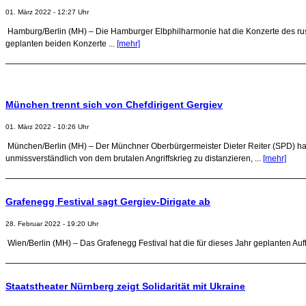
01. März 2022 - 12:27 Uhr
Hamburg/Berlin (MH) – Die Hamburger Elbphilharmonie hat die Konzerte des russ
geplanten beiden Konzerte ...
[mehr]
München trennt sich von Chefdirigent Gergiev
01. März 2022 - 10:26 Uhr
München/Berlin (MH) – Der Münchner Oberbürgermeister Dieter Reiter (SPD) hat d
unmissverständlich von dem brutalen Angriffskrieg zu distanzieren, ...
[mehr]
Grafenegg Festival sagt Gergiev-Dirigate ab
28. Februar 2022 - 19:20 Uhr
Wien/Berlin (MH) – Das Grafenegg Festival hat die für dieses Jahr geplanten Auft
Staatstheater Nürnberg zeigt Solidarität mit Ukraine