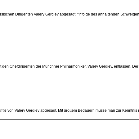
ischen Dirigenten Valery Gergiev abgesagt. "Infolge des anhaltenden Schweigens 
en Chefdirigenten der Münchner Philharmoniker, Valery Gergiev, entlassen. Der 68
ritte von Valery Gergiev abgesagt. Mit großem Bedauern müsse man zur Kenntnis nehm