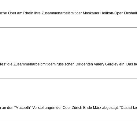
utsche Oper am Rhein ihre Zusammenarbeit mit der Moskauer Helikon-Oper. Deshal
res" die Zusammenarbeit mit dem russischen Dirigenten Valery Gergiev ein. Das b
 an den "Macbeth"-Vorstellungen der Oper Zürich Ende März abgesagt. "Das ist kei