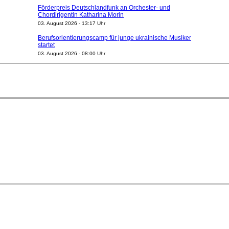
Förderpreis Deutschlandfunk an Orchester- und
Chordirigentin Katharina Morin
03. August 2026 - 13:17 Uhr
Berufsorientierungscamp für junge ukrainische Musiker
startet
03. August 2026 - 08:00 Uhr
Elena Tzavara wird neue Opernintendantin am
Nationaltheater Mannheim
29. Juli 2026 - 11:39 Uhr
Regensburger Generalmusikdirektor Stefan Veselka
geht 2027
23. Juli 2026 - 17:27 Uhr
Kammerorchester Heilbronn: Chefdirigent Risto Joost
verlängert bis 2030
21. Juli 2026 - 13:08 Uhr
Opernhäuser gedenken vertriebener jüdischer
Ensemblemitglieder
20. Juli 2026 - 18:15 Uhr
Bayreuth erwartet prominente Gäste zum Start der
Festspiele
17. Juli 2026 - 18:03 Uhr
Dirigent Nicolás Pasquet mit Würth-Preis der
Jeunesses Musicales ausgezeichnet