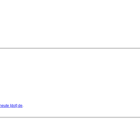
07. August 2026 - 13:20 Uhr
heute [dot] de
.