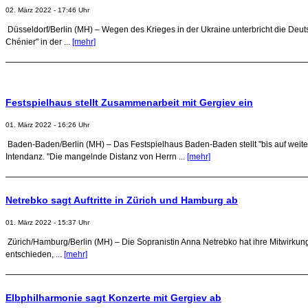
02. März 2022 - 17:46 Uhr
Düsseldorf/Berlin (MH) – Wegen des Krieges in der Ukraine unterbricht die De
Chénier" in der ...
[mehr]
Festspielhaus stellt Zusammenarbeit mit Gergiev ein
01. März 2022 - 16:26 Uhr
Baden-Baden/Berlin (MH) – Das Festspielhaus Baden-Baden stellt "bis auf weite
Intendanz. "Die mangelnde Distanz von Herrn ...
[mehr]
Netrebko sagt Auftritte in Zürich und Hamburg ab
01. März 2022 - 15:37 Uhr
Zürich/Hamburg/Berlin (MH) – Die Sopranistin Anna Netrebko hat ihre Mitwirkung
entschieden, ...
[mehr]
Elbphilharmonie sagt Konzerte mit Gergiev ab