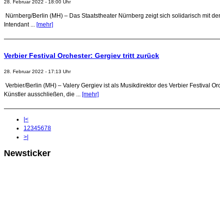
28. Februar 2022 - 18:00 Uhr
Nürnberg/Berlin (MH) – Das Staatstheater Nürnberg zeigt sich solidarisch mit de
Intendant ...
[mehr]
Verbier Festival Orchester: Gergiev tritt zurück
28. Februar 2022 - 17:13 Uhr
Verbier/Berlin (MH) – Valery Gergiev ist als Musikdirektor des Verbier Festival 
Künstler ausschließen, die ...
[mehr]
|<
1
2
3
4
5
6
7
8
>|
Newsticker