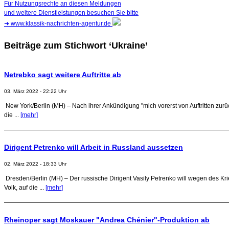
Für Nutzungsrechte an diesen Meldungen
und weitere Dienstleistungen besuchen Sie bitte
➜
www.klassik-nachrichten-agentur.de
Beiträge zum Stichwort ‘Ukraine’
Netrebko sagt weitere Auftritte ab
03. März 2022 - 22:22 Uhr
New York/Berlin (MH) – Nach ihrer Ankündigung "mich vorerst von Auftritten zur
die ...
[mehr]
Dirigent Petrenko will Arbeit in Russland aussetzen
02. März 2022 - 18:33 Uhr
Dresden/Berlin (MH) – Der russische Dirigent Vasily Petrenko will wegen des Kr
Volk, auf die ...
[mehr]
Rheinoper sagt Moskauer "Andrea Chénier"-Produktion ab