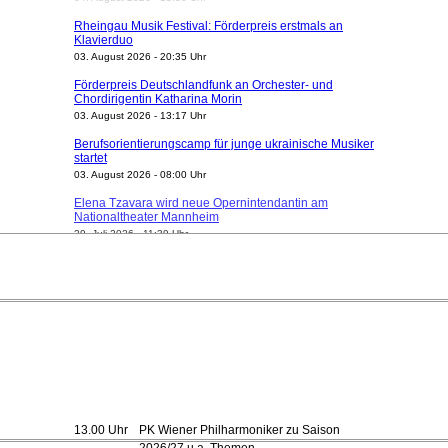
Rheingau Musik Festival: Förderpreis erstmals an
Klavierduo
03. August 2026 - 20:35 Uhr
Förderpreis Deutschlandfunk an Orchester- und
Chordirigentin Katharina Morin
03. August 2026 - 13:17 Uhr
Berufsorientierungscamp für junge ukrainische Musiker
startet
03. August 2026 - 08:00 Uhr
Elena Tzavara wird neue Opernintendantin am
Nationaltheater Mannheim
29. Juli 2026 - 11:39 Uhr
Regensburger Generalmusikdirektor Stefan Veselka
geht 2027
23. Juli 2026 - 17:27 Uhr
Kammerorchester Heilbronn: Chefdirigent Risto Joost
verlängert bis 2030
21. Juli 2026 - 13:08 Uhr
Opernhäuser gedenken vertriebener jüdischer
Ensemblemitglieder
20. Juli 2026 - 18:15 Uhr
Bayreuth erwartet prominente Gäste zum Start der
13.00 Uhr
PK Wiener Philharmoniker zu Saison
Festspiele
2026/27 u.a. Themen