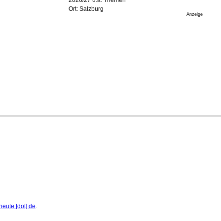
17. Juli 2026 - 18:03 Uhr
Ort: Salzburg
Düsseldorfer Stadtrat beendet Pläne für Opernhaus-
Anzeige
Neubau
16. Juli 2026 - 22:49 Uhr
Quatuor Ebène wird mit Bremer Musikfest-Preis
ausgezeichnet
04. August 2026 - 13:30 Uhr
heute [dot] de
.