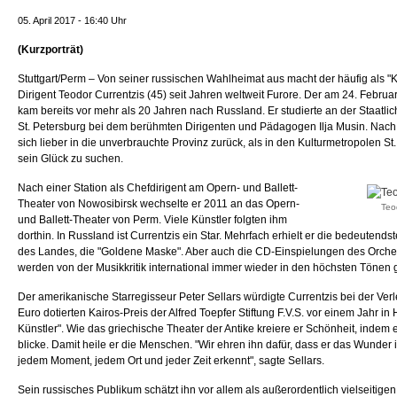
05. April 2017 - 16:40 Uhr
(Kurzporträt)
Stuttgart/Perm – Von seiner russischen Wahlheimat aus macht der häufig als "Kla
Dirigent Teodor Currentzis (45) seit Jahren weltweit Furore. Der am 24. Febr
kam bereits vor mehr als 20 Jahren nach Russland. Er studierte an der Staatl
St. Petersburg bei dem berühmten Dirigenten und Pädagogen Ilja Musin. Nach
sich lieber in die unverbrauchte Provinz zurück, als in den Kulturmetropolen S
sein Glück zu suchen.
Nach einer Station als Chefdirigent am Opern- und Ballett-
Theater von Nowosibirsk wechselte er 2011 an das Opern-
Teo
und Ballett-Theater von Perm. Viele Künstler folgten ihm
dorthin. In Russland ist Currentzis ein Star. Mehrfach erhielt er die bedeuten
des Landes, die "Goldene Maske". Aber auch die CD-Einspielungen des Orche
werden von der Musikkritik international immer wieder in den höchsten Tönen g
Der amerikanische Starregisseur Peter Sellars würdigte Currentzis bei der Ver
Euro dotierten Kairos-Preis der Alfred Toepfer Stiftung F.V.S. vor einem Jahr in
Künstler". Wie das griechische Theater der Antike kreiere er Schönheit, indem
blicke. Damit heile er die Menschen. "Wir ehren ihn dafür, dass er das Wunde
jedem Moment, jedem Ort und jeder Zeit erkennt", sagte Sellars.
Sein russisches Publikum schätzt ihn vor allem als außerordentlich vielseitige