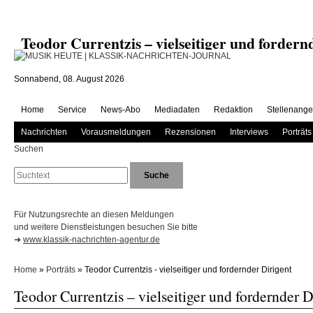
Teodor Currentzis – vielseitiger und forde
Sonnabend, 08. August 2026
Home
Service
News-Abo
Mediadaten
Redaktion
Stellenange
Nachrichten
Vorausmeldungen
Rezensionen
Interviews
Porträts
Suchen
Für Nutzungsrechte an diesen Meldungen
und weitere Dienstleistungen besuchen Sie bitte
➜
www.klassik-nachrichten-agentur.de
Home
»
Porträts
» Teodor Currentzis - vielseitiger und fordernder Dirigent
Teodor Currentzis – vielseitiger und fordernder D