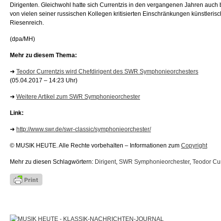
Dirigenten. Gleichwohl hatte sich Currentzis in den vergangenen Jahren auch
von vielen seiner russischen Kollegen kritisierten Einschränkungen künstlerisc
Riesenreich.
(dpa/MH)
Mehr zu diesem Thema:
➜
Teodor Currentzis wird Chefdirigent des SWR Symphonieorchesters
(05.04.2017 – 14:23 Uhr)
➜
Weitere Artikel zum SWR Symphonieorchester
Link:
➜
http://www.swr.de/swr-classic/symphonieorchester/
© MUSIK HEUTE. Alle Rechte vorbehalten – Informationen zum
Copyright
Mehr zu diesen Schlagwörtern:
Dirigent
,
SWR Symphonieorchester
,
Teodor Cur