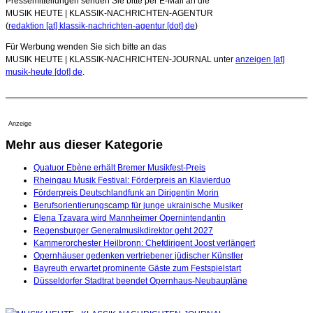
Pressemitteilungen senden Sie bitte per E-Mail an die
MUSIK HEUTE | KLASSIK-NACHRICHTEN-AGENTUR
(
redaktion [at] klassik-nachrichten-agentur [dot] de
)
Für Werbung wenden Sie sich bitte an das
MUSIK HEUTE | KLASSIK-NACHRICHTEN-JOURNAL unter
anzeigen [at]
musik-heute [dot] de
.
Anzeige
Mehr aus dieser Kategorie
Quatuor Ebène erhält Bremer Musikfest-Preis
Rheingau Musik Festival: Förderpreis an Klavierduo
Förderpreis Deutschlandfunk an Dirigentin Morin
Berufsorientierungscamp für junge ukrainische Musiker
Elena Tzavara wird Mannheimer Opernintendantin
Regensburger Generalmusikdirektor geht 2027
Kammerorchester Heilbronn: Chefdirigent Joost verlängert
Opernhäuser gedenken vertriebener jüdischer Künstler
Bayreuth erwartet prominente Gäste zum Festspielstart
Düsseldorfer Stadtrat beendet Opernhaus-Neubaupläne