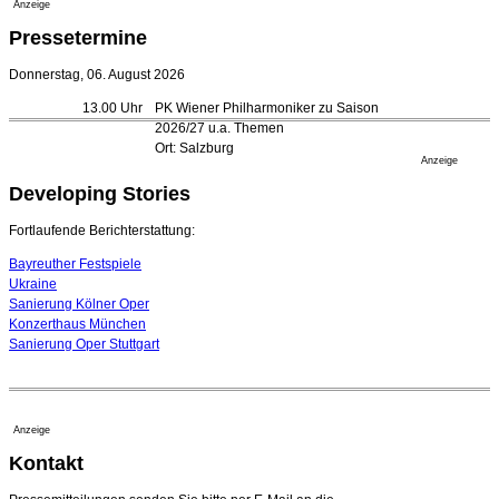
Anzeige
Opernhäuser gedenken vertriebener jüdischer
Pressetermine
Ensemblemitglieder
20. Juli 2026 - 18:15 Uhr
Donnerstag, 06. August 2026
Bayreuth erwartet prominente Gäste zum Start der
13.00 Uhr
PK Wiener Philharmoniker zu Saison
Festspiele
2026/27 u.a. Themen
17. Juli 2026 - 18:03 Uhr
Ort: Salzburg
Düsseldorfer Stadtrat beendet Pläne für Opernhaus-
Anzeige
Neubau
Developing Stories
16. Juli 2026 - 22:49 Uhr
Quatuor Ebène wird mit Bremer Musikfest-Preis
Fortlaufende Berichterstattung:
ausgezeichnet
04. August 2026 - 13:30 Uhr
Bayreuther Festspiele
Ukraine
Sanierung Kölner Oper
Konzerthaus München
Sanierung Oper Stuttgart
Anzeige
Kontakt