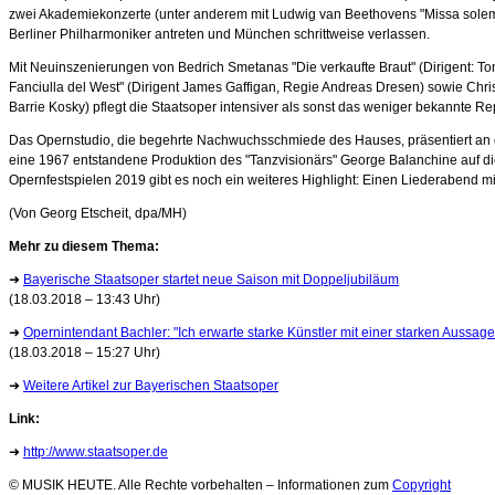
zwei Akademiekonzerte (unter anderem mit Ludwig van Beethovens "Missa solemnis"
Berliner Philharmoniker antreten und München schrittweise verlassen.
Mit Neuinszenierungen von Bedrich Smetanas "Die verkaufte Braut" (Dirigent: Tom
Fanciulla del West" (Dirigent James Gaffigan, Regie Andreas Dresen) sowie Christ
Barrie Kosky) pflegt die Staatsoper intensiver als sonst das weniger bekannte Rep
Das Opernstudio, die begehrte Nachwuchsschmiede des Hauses, präsentiert an ein
eine 1967 entstandene Produktion des "Tanzvisionärs" George Balanchine auf di
Opernfestspielen 2019 gibt es noch ein weiteres Highlight: Einen Liederabend 
(Von Georg Etscheit, dpa/MH)
Mehr zu diesem Thema:
➜
Bayerische Staatsoper startet neue Saison mit Doppeljubiläum
(18.03.2018 – 13:43 Uhr)
➜
Opernintendant Bachler: "Ich erwarte starke Künstler mit einer starken Aussage
(18.03.2018 – 15:27 Uhr)
➜
Weitere Artikel zur Bayerischen Staatsoper
Link:
➜
http://www.staatsoper.de
© MUSIK HEUTE. Alle Rechte vorbehalten – Informationen zum
Copyright