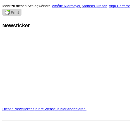
Mehr zu diesen Schlagwörtern:
Amélie Niermeyer
,
Andreas Dresen
,
Anja Hartero
Newsticker
Diesen Newsticker für Ihre Webseite
hier
abonnieren.