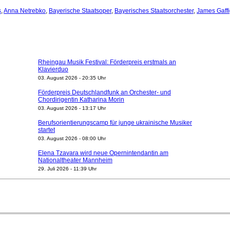
s
,
Anna Netrebko
,
Bayerische Staatsoper
,
Bayerisches Staatsorchester
,
James Gaff
Rheingau Musik Festival: Förderpreis erstmals an
Klavierduo
03. August 2026 - 20:35 Uhr
Förderpreis Deutschlandfunk an Orchester- und
Chordirigentin Katharina Morin
03. August 2026 - 13:17 Uhr
Berufsorientierungscamp für junge ukrainische Musiker
startet
03. August 2026 - 08:00 Uhr
Elena Tzavara wird neue Opernintendantin am
Nationaltheater Mannheim
29. Juli 2026 - 11:39 Uhr
Regensburger Generalmusikdirektor Stefan Veselka
geht 2027
23. Juli 2026 - 17:27 Uhr
Kammerorchester Heilbronn: Chefdirigent Risto Joost
verlängert bis 2030
21. Juli 2026 - 13:08 Uhr