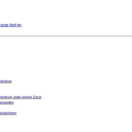
heute [dot] de
.
sientour
urzentrum unter einem Dach
assanten
srutschern