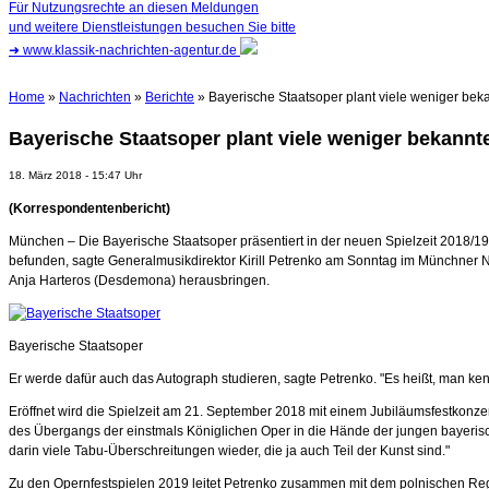
Für Nutzungsrechte an diesen Meldungen
und weitere Dienstleistungen besuchen Sie bitte
➜
www.klassik-nachrichten-agentur.de
Home
»
Nachrichten
»
Berichte
» Bayerische Staatsoper plant viele weniger be
Bayerische Staatsoper plant viele weniger bekann
18. März 2018 - 15:47 Uhr
(Korrespondentenbericht)
München – Die Bayerische Staatsoper präsentiert in der neuen Spielzeit 2018/19 
befunden, sagte Generalmusikdirektor Kirill Petrenko am Sonntag im Münchner
Anja Harteros (Desdemona) herausbringen.
Bayerische Staatsoper
Er werde dafür auch das Autograph studieren, sagte Petrenko. "Es heißt, man ken
Eröffnet wird die Spielzeit am 21. September 2018 mit einem Jubiläumsfestkonzer
des Übergangs der einstmals Königlichen Oper in die Hände der jungen bayerisch
darin viele Tabu-Überschreitungen wieder, die ja auch Teil der Kunst sind."
Zu den Opernfestspielen 2019 leitet Petrenko zusammen mit dem polnischen Reg