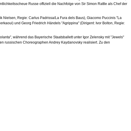
lichkeitsscheue Russe offiziell die Nachfolge von Sir Simon Rattle als Chef der
ik Nielsen, Regie: Carlus Padrissa/La Fura dels Baus), Giacomo Puccinis "La
erkaoui) und Georg Friedrich Händels "Agrippina" (Dirigent: Ivor Bolton, Regie:
anta", während das Bayerische Staatsballett unter Igor Zelensky mit "Jewels"
ngen russischen Choreographen Andrey Kaydanovsky realisiert. Zu den