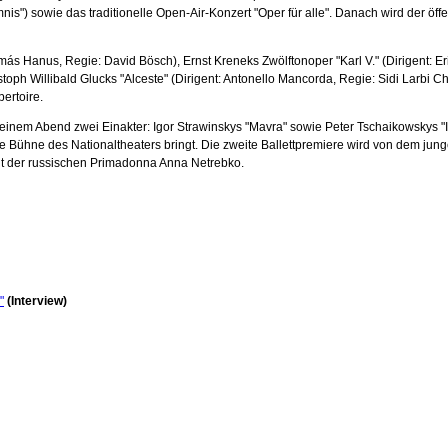
) sowie das traditionelle Open-Air-Konzert "Oper für alle". Danach wird der öffent
ás Hanus, Regie: David Bösch), Ernst Kreneks Zwölftonoper "Karl V." (Dirigent: Er
oph Willibald Glucks "Alceste" (Dirigent: Antonello Mancorda, Regie: Sidi Larbi Ch
ertoire.
em Abend zwei Einakter: Igor Strawinskys "Mavra" sowie Peter Tschaikowskys "Iol
e Bühne des Nationaltheaters bringt. Die zweite Ballettpremiere wird von dem ju
mit der russischen Primadonna Anna Netrebko.
"
(Interview)