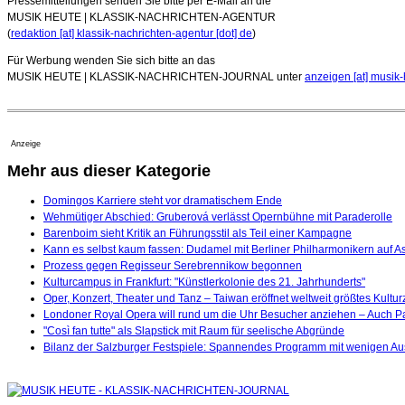
Pressemitteilungen senden Sie bitte per E-Mail an die
MUSIK HEUTE | KLASSIK-NACHRICHTEN-AGENTUR
(
redaktion [at] klassik-nachrichten-agentur [dot] de
)
Für Werbung wenden Sie sich bitte an das
MUSIK HEUTE | KLASSIK-NACHRICHTEN-JOURNAL unter
anzeigen [at] musik-
Anzeige
Mehr aus dieser Kategorie
Domingos Karriere steht vor dramatischem Ende
Wehmütiger Abschied: Gruberová verlässt Opernbühne mit Paraderolle
Barenboim sieht Kritik an Führungsstil als Teil einer Kampagne
Kann es selbst kaum fassen: Dudamel mit Berliner Philharmonikern auf A
Prozess gegen Regisseur Serebrennikow begonnen
Kulturcampus in Frankfurt: "Künstlerkolonie des 21. Jahrhunderts"
Oper, Konzert, Theater und Tanz – Taiwan eröffnet weltweit größtes Kult
Londoner Royal Opera will rund um die Uhr Besucher anziehen – Auch P
"Così fan tutte" als Slapstick mit Raum für seelische Abgründe
Bilanz der Salzburger Festspiele: Spannendes Programm mit wenigen Au