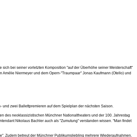
 sich bei seiner vorletzten Komposition "auf der Überhöhe seiner Meisterschaft"
rin Amélie Niermeyer und dem Opern-"Traumpaar" Jonas Kaufmann (Otello) und
rn- und zwei Ballettpremieren auf dem Spielplan der nächsten Saison.
ehen des neoklassizistischen Münchner Nationaltheaters und der 100. Jahrestag
intendant Nikolaus Bachler auch als "Zumutung" verstanden wissen. "Man findet
ome". Zudem betreut der Münchner Publikumsliebling mehrere Wiederaufnahmen,