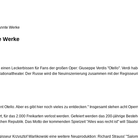
kannte Werke
te Werke
einen Leckerbissen für Fans der großen Oper: Giuseppe Verdis "Otello". Verdi habe
 Nationaltheater. Der Russe wird die Neuinszenierung zusammen mit der Regisseu
nt Otello. Aber es gibt hier noch vieles zu entdecken." Insgesamt stehen acht Ope
t, für das 2.000 Freikarten verlost werden. Gefeiert werden das 200-jährige Best
en Republik. Das Motto der kommenden Spielzeit "Alles was recht ist" will Staats
isseur Krzysztof Warlikowski eine weitere Neuproduktion: Richard Strauss' "Sal