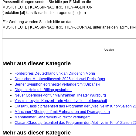
Pressemitteilungen senden Sie bitte per E-Mail an die
MUSIK HEUTE | KLASSIK-NACHRICHTEN-AGENTUR
(
redaktion [at] klassik-nachrichten-agentur [dot] de
)
Für Werbung wenden Sie sich bitte an das
MUSIK HEUTE | KLASSIK-NACHRICHTEN-JOURNAL unter
anzeigen [at] musik-
Anzeige
Mehr aus dieser Kategorie
Förderpreis Deutschlandfunk an Dirigentin Morin
Deutscher Musikwettbewerb 2026 kürt zwei Preisträger
Berner Symphonieorchester verlängert mit Urbański
Dirigent Helmuth Rilling gestorben
Neuer Operndirektor für Mainfranken Theater Würzburg
Yasmin Levy im Konzert – ein Abend voller Leidenschaft
Clasart Classic präsentiert das Programm der „Met live im Kino“-Saison 
Münchner "Rheingold" mit Frohnaturen und Dramagöttern
Mannheimer Generalmusikdirektor verlängert
Clasart Classic präsentiert das Programm der „Met live im Kino“-Saison 
Mehr aus dieser Kategorie