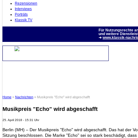
Rezensionen
Interviews
Porträts
Klassik.TV
Für Nutzungsrechte a
und weitere Dienstleis
➜
www.klassik-nachri
Home
»
Nachrichten
» Musikpreis "Echo" wird abgeschafft
Musikpreis "Echo" wird abgeschafft
25. April 2018 - 15:31 Uhr
Berlin (MH) – Der Musikpreis "Echo" wird abgeschafft. Das hat der V
Sitzung beschlossen. Die Marke "Echo" sei so stark beschädigt, dass 