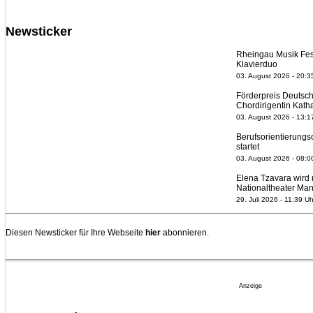
Newsticker
Rheingau Musik Fest
Klavierduo
03. August 2026 - 20:3
Förderpreis Deutsch
Chordirigentin Kath
03. August 2026 - 13:1
Berufsorientierungs
startet
03. August 2026 - 08:0
Elena Tzavara wird
Nationaltheater Ma
29. Juli 2026 - 11:39 Uh
Regensburger Gener
geht 2027
Diesen Newsticker für Ihre Webseite
hier
abonnieren.
23. Juli 2026 - 17:27 U
Kammerorchester Hei
verlängert bis 2030
21. Juli 2026 - 13:08 U
Anzeige
Opernhäuser gedenk
Ensemblemitglieder