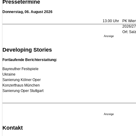
Pressetermine
20. Juli 2026 - 18:15 U
Donnerstag, 06. August 2026
Bayreuth erwartet p
Festspiele
13.00 Uhr
PK Wien
17. Juli 2026 - 18:03 U
2026/27
Düsseldorfer Stadtr
Ort: Sal
Neubau
Anzeige
16. Juli 2026 - 22:49 U
Developing Stories
Quatuor Ebène wird 
ausgezeichnet
04. August 2026 - 13:3
Fortlaufende Berichterstattung:
Bayreuther Festspiele
Ukraine
Sanierung Kölner Oper
Konzerthaus München
Sanierung Oper Stuttgart
Anzeige
Kontakt