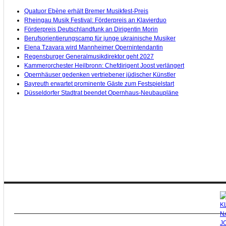
Quatuor Ebène erhält Bremer Musikfest-Preis
Rheingau Musik Festival: Förderpreis an Klavierduo
Förderpreis Deutschlandfunk an Dirigentin Morin
Berufsorientierungscamp für junge ukrainische Musiker
Elena Tzavara wird Mannheimer Opernintendantin
Regensburger Generalmusikdirektor geht 2027
Kammerorchester Heilbronn: Chefdirigent Joost verlängert
Opernhäuser gedenken vertriebener jüdischer Künstler
Bayreuth erwartet prominente Gäste zum Festspielstart
Düsseldorfer Stadtrat beendet Opernhaus-Neubaupläne