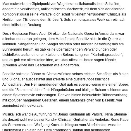
Mammutwerk den Gipfelpunkt von Wagners musikdramatischem Schaffen,
andere ein verkitschtes, antisemitisches Machwerk, mit dem sich der alternde
Komponist quasi seine Privatreligion schuf mit einem "entjudeten" Christus als
Heilsbringer ("Erlösung dem Erlöser"). Solch ein disparates Werk schreit nach
einer kritischen Deutung.
Doch Regisseur Pierre Audi, Direktor der Nationale Opera in Amsterdam, war
offenbar nur daran gelegen, dem Malerfürsten Baselitz nicht in die Quere zu
kommen. Sängerinnen und Sänger standen oder hockten beziehungslos am
Bühnenrand herum, es gab keine überraschenden Verwandlungen oder
Lichteffekte außer einer pinkfarbenen Beleuchtung zum "Karfreitagszauber",
und es gab vor allem keine Idee, was das alles uns heute sagen könnte.
Zuweilen wirkte das Geschehen wie eingefroren.
Baselitz hatte die Bühne mit Versatzstücken seines reichen Schaffens als Maler
und Bildhauer ausgestattet und kreierte eine düstere, todessüchtige
Atmosphäre. Den Heil spendenden Gral gab es ebenso wenig wie einen Speer,
und die "Blumenmädchen" mit Hängebrüsten und blutiger Scham schienen aus
einem Splattermovie entsprungen. Der von hinten beleuchtete Bühnenvorhang
mit kopfüber hängenden Gestalten, einem Markenzeichen von Baselitz, war
zumindest sehr dekorativ.
Musikalisch war die Aufführung mit Jonas Kaufmann als Parsifal, Nina Stemme
als derzeit wohl weltbester Kundry, Christian Gerhaher als Amfortas, René Pape
als Gurnemanz und Wolfgang Koch als Klingsor vom Allerfeinsten, was der
Opernmarkt zu bieten hat. Dem grandiosen Bariton und begnadeten