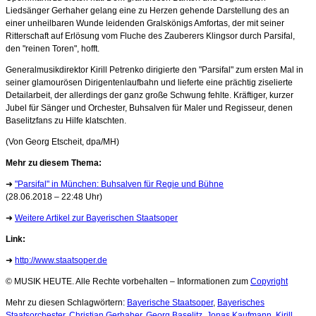
Liedsänger Gerhaher gelang eine zu Herzen gehende Darstellung des an
einer unheilbaren Wunde leidenden Gralskönigs Amfortas, der mit seiner
Ritterschaft auf Erlösung vom Fluche des Zauberers Klingsor durch Parsifal,
den "reinen Toren", hofft.
Generalmusikdirektor Kirill Petrenko dirigierte den "Parsifal" zum ersten Mal in
seiner glamourösen Dirigentenlaufbahn und lieferte eine prächtig ziselierte
Detailarbeit, der allerdings der ganz große Schwung fehlte. Kräftiger, kurzer
Jubel für Sänger und Orchester, Buhsalven für Maler und Regisseur, denen
Baselitzfans zu Hilfe klatschten.
(Von Georg Etscheit, dpa/MH)
Mehr zu diesem Thema:
➜
"Parsifal" in München: Buhsalven für Regie und Bühne
(28.06.2018 – 22:48 Uhr)
➜
Weitere Artikel zur Bayerischen Staatsoper
Link:
➜
http://www.staatsoper.de
© MUSIK HEUTE. Alle Rechte vorbehalten – Informationen zum
Copyright
Mehr zu diesen Schlagwörtern:
Bayerische Staatsoper
,
Bayerisches
Staatsorchester
,
Christian Gerhaher
,
Georg Baselitz
,
Jonas Kaufmann
,
Kirill