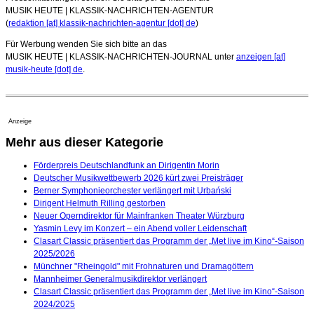
MUSIK HEUTE | KLASSIK-NACHRICHTEN-AGENTUR
(
redaktion [at] klassik-nachrichten-agentur [dot] de
)
Für Werbung wenden Sie sich bitte an das
MUSIK HEUTE | KLASSIK-NACHRICHTEN-JOURNAL unter
anzeigen [at]
musik-heute [dot] de
.
Anzeige
Mehr aus dieser Kategorie
Förderpreis Deutschlandfunk an Dirigentin Morin
Deutscher Musikwettbewerb 2026 kürt zwei Preisträger
Berner Symphonieorchester verlängert mit Urbański
Dirigent Helmuth Rilling gestorben
Neuer Operndirektor für Mainfranken Theater Würzburg
Yasmin Levy im Konzert – ein Abend voller Leidenschaft
Clasart Classic präsentiert das Programm der „Met live im Kino“-Saison
2025/2026
Münchner "Rheingold" mit Frohnaturen und Dramagöttern
Mannheimer Generalmusikdirektor verlängert
Clasart Classic präsentiert das Programm der „Met live im Kino“-Saison
2024/2025