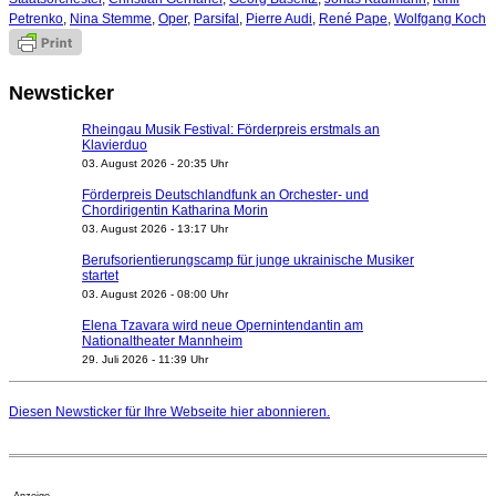
Petrenko
,
Nina Stemme
,
Oper
,
Parsifal
,
Pierre Audi
,
René Pape
,
Wolfgang Koch
Newsticker
Rheingau Musik Festival: Förderpreis erstmals an
Klavierduo
03. August 2026 - 20:35 Uhr
Förderpreis Deutschlandfunk an Orchester- und
Chordirigentin Katharina Morin
03. August 2026 - 13:17 Uhr
Berufsorientierungscamp für junge ukrainische Musiker
startet
03. August 2026 - 08:00 Uhr
Elena Tzavara wird neue Opernintendantin am
Nationaltheater Mannheim
29. Juli 2026 - 11:39 Uhr
Regensburger Generalmusikdirektor Stefan Veselka
geht 2027
Diesen Newsticker für Ihre Webseite
hier
abonnieren.
23. Juli 2026 - 17:27 Uhr
Kammerorchester Heilbronn: Chefdirigent Risto Joost
verlängert bis 2030
21. Juli 2026 - 13:08 Uhr