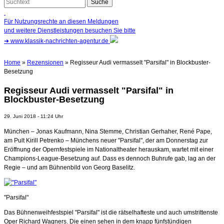
Für Nutzungsrechte an diesen Meldungen
und weitere Dienstleistungen besuchen Sie bitte
➜
www.klassik-nachrichten-agentur.de
Home
»
Rezensionen
» Regisseur Audi vermasselt "Parsifal" in Blockbuster-
Besetzung
Regisseur Audi vermasselt "Parsifal" in
Blockbuster-Besetzung
29. Juni 2018 - 11:24 Uhr
München – Jonas Kaufmann, Nina Stemme, Christian Gerhaher, René Pape,
am Pult Kirill Petrenko – Münchens neuer "Parsifal", der am Donnerstag zur
Eröffnung der Opernfestspiele im Nationaltheater herauskam, wartet mit einer
Champions-League-Besetzung auf. Dass es dennoch Buhrufe gab, lag an der
Regie – und am Bühnenbild von Georg Baselitz.
"Parsifal"
Das Bühnenweihfestspiel "Parsifal" ist die rätselhafteste und auch umstrittenste
Oper Richard Wagners. Die einen sehen in dem knapp fünfstündigen