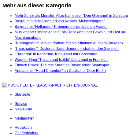
Mehr aus dieser Kategorie
Mehr Strizzi als Monster: Allzu harmloser "Don Giovanni" in Salzburg
Bayreuth nimmt Abschied von Koskys "Meistersingern"
Bayreuther "Holländer"-Premiere mit umjubelten Frauen
Musiktheater "molto agitato" als Reflexion über Gewalt und Lust an
Machtausübung
"Rheingold" im Miniaturformat: Starke Stimmen auf dem Parkdeck
"I masnadieri": Düsteres Dauerdinner mit strahlenden Stimmen
"Turandot" in Karlsruhe: Kino-Oper mit Gänsehaut
Wagner-Oper "Tristan und Isolde" überzeugt in Frankfurt
Einfach Bravo: "Die tote Stadt" an Bayerischer Staatsoper
Applaus für "Heart Chamber" an Deutscher Oper Berlin
Startseite
Service
News-Abo
Mediadaten
Redaktion
Chefredakteur