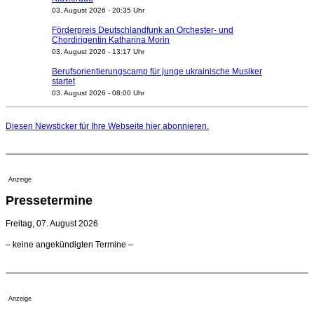
03. August 2026 - 20:35 Uhr
Förderpreis Deutschlandfunk an Orchester- und
Chordirigentin Katharina Morin
03. August 2026 - 13:17 Uhr
Berufsorientierungscamp für junge ukrainische Musiker
startet
03. August 2026 - 08:00 Uhr
Elena Tzavara wird neue Opernintendantin am
Nationaltheater Mannheim
Diesen Newsticker für Ihre Webseite
hier
abonnieren.
29. Juli 2026 - 11:39 Uhr
Regensburger Generalmusikdirektor Stefan Veselka
geht 2027
23. Juli 2026 - 17:27 Uhr
Anzeige
Kammerorchester Heilbronn: Chefdirigent Risto Joost
Pressetermine
verlängert bis 2030
21. Juli 2026 - 13:08 Uhr
Freitag, 07. August 2026
Opernhäuser gedenken vertriebener jüdischer
– keine angekündigten Termine –
Ensemblemitglieder
20. Juli 2026 - 18:15 Uhr
Bayreuth erwartet prominente Gäste zum Start der
Festspiele
Anzeige
17. Juli 2026 - 18:03 Uhr