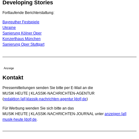
Developing Stories
Dirigent Nicolás Pasquet mit Würth-Preis der
Jeunesses Musicales ausgezeichnet
07. August 2026 - 13:20 Uhr
Fortlaufende Berichterstattung:
Bayreuther Festspiele
Ukraine
Sanierung Kölner Oper
Konzerthaus München
Sanierung Oper Stuttgart
Anzeige
Kontakt
Pressemitteilungen senden Sie bitte per E-Mail an die
MUSIK HEUTE | KLASSIK-NACHRICHTEN-AGENTUR
(
redaktion [at] klassik-nachrichten-agentur [dot] de
)
Für Werbung wenden Sie sich bitte an das
MUSIK HEUTE | KLASSIK-NACHRICHTEN-JOURNAL unter
anzeigen [at]
musik-heute [dot] de
.