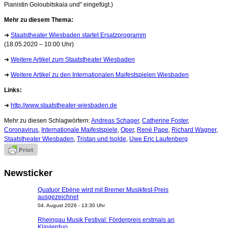
Pianistin Goloubitskaia und" eingefügt.)
Mehr zu diesem Thema:
➜
Staatstheater Wiesbaden startet Ersatzprogramm
(18.05.2020 – 10:00 Uhr)
➜
Weitere Artikel zum Staatstheater Wiesbaden
➜
Weitere Artikel zu den Internationalen Maifestspielen Wiesbaden
Links:
➜
http://www.staatstheater-wiesbaden.de
Mehr zu diesen Schlagwörtern:
Andreas Schager
,
Catherine Foster
,
Coronavirus
,
Internationale Maifestspiele
,
Oper
,
René Pape
,
Richard Wagner
,
Staatstheater Wiesbaden
,
Tristan und Isolde
,
Uwe Eric Laufenberg
Newsticker
Quatuor Ebène wird mit Bremer Musikfest-Preis
ausgezeichnet
04. August 2026 - 13:30 Uhr
Rheingau Musik Festival: Förderpreis erstmals an
Klavierduo