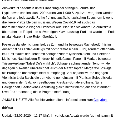
Hessisches Staatstheater Wiesbaden
Ausverkauft bedeutete unter Einhaltung der strengen Schutz- und
Hygienevorschriften, dass 200 Karten von 1.000 Sitzplätzen vergeben werden
durften und jede zweite Reihe frei und zusätzlich zwischen Besuchern jeweils
drei leere Plätze bleiben mussten. Wegen Covid-19 fiel auch das
überdimensionale Wagner-Orchester aus. Pianistin Alexandra Goloubitskaia
übernahm am Flügel den aufwendigen Klavierauszug-Part und wurde am Ende
mit dankbaren Bravo-Rufen überhäuft.
Foster gestaltete nicht nur Isoldes Zorn und ihr bewegtes Rachebedürfnis im
Ausschnitt des ersten Aufzugs mit hochdramatischem Furor, sondern offenbarte
im Duett "Nacht der Liebe" mit Schager zudem lyrischen Atem und fließende
Melismen. Nachhaltigen Eindruck hinterließ auch Pape mit Markes bewegter
Tristan-Anklage "Tatest Du’s wirklich". Schagers schmetternder Tenor wirkte
dagegen bisweilen überzeichnet. Auch der Mezzosopran Margarete Joswigs
als Brangäne überzeugte nicht durchgängig. Viel bejubelt wurde dagegen
Violinistin Lidia Baich, die den Abend gemeinsam mit Pianistin Goloubitskaia
und dem ersten Satz von Beethovens Kreutzer-Sonate eröffnete. "Eine
Gelegenheit, Beethovens Geburtstag gleich mit zu feiern", erklärte Intendant
Uwe Eric Laufenberg diese Programmeröffnung.
© MUSIK HEUTE. Alle Rechte vorbehalten – Informationen zum
Copyright
(bb/wa)
Update (22.05.2020 – 11:17 Uhr): Im vorletzten Absatz wurde "gemeinsam mit