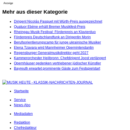
Anzeige
Mehr aus dieser Kategorie
Dirigent Nicolás Pasquet mit Würth-Preis ausgezeichnet
Quatuor Ebène erhält Bremer Musikfest-Preis
Rheingau Musik Festival: Förderpreis an Klavierduo
Förderpreis Deutschlandfunk an Dirigentin Morin
Berufsorientierungscamp für junge ukrainische Musiker
Elena Tzavara wird Mannheimer Opernintendantin
Regensburger Generalmusikdirektor geht 2027
Kammerorchester Heilbronn: Chefdirigent Joost verlängert
Opernhäuser gedenken vertriebener jüdischer Künstler
Bayreuth erwartet prominente Gäste zum Festspielstart
Startseite
Service
News-Abo
Mediadaten
Redaktion
Chefredakteur