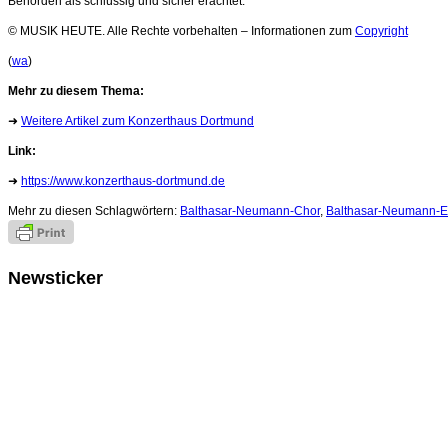
Behörden als schlüssig und sicher erachtet.
© MUSIK HEUTE. Alle Rechte vorbehalten – Informationen zum
Copyright
(
wa
)
Mehr zu diesem Thema:
➜
Weitere Artikel zum Konzerthaus Dortmund
Link:
➜
https://www.konzerthaus-dortmund.de
Mehr zu diesen Schlagwörtern:
Balthasar-Neumann-Chor
,
Balthasar-Neumann-
Newsticker