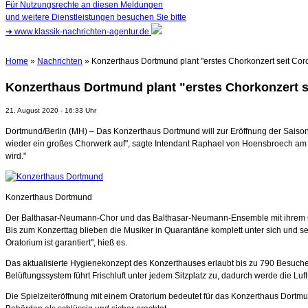
Für Nutzungsrechte an diesen Meldungen
und weitere Dienstleistungen besuchen Sie bitte
➜
www.klassik-nachrichten-agentur.de
Home
»
Nachrichten
» Konzerthaus Dortmund plant "erstes Chorkonzert seit Cor
Konzerthaus Dortmund plant "erstes Chorkonzert s
21. August 2020 - 16:33 Uhr
Dortmund/Berlin (MH) – Das Konzerthaus Dortmund will zur Eröffnung der Saiso
wieder ein großes Chorwerk auf", sagte Intendant Raphael von Hoensbroech am F
wird."
Konzerthaus Dortmund
Der Balthasar-Neumann-Chor und das Balthasar-Neumann-Ensemble mit ihrem Chef
Bis zum Konzerttag blieben die Musiker in Quarantäne komplett unter sich und 
Oratorium ist garantiert", hieß es.
Das aktualisierte Hygienekonzept des Konzerthauses erlaubt bis zu 790 Besuche
Belüftungssystem führt Frischluft unter jedem Sitzplatz zu, dadurch werde die L
Die Spielzeiteröffnung mit einem Oratorium bedeutet für das Konzerthaus Dortmu