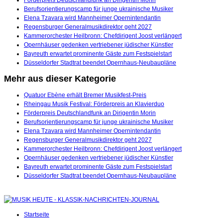
Berufsorientierungscamp für junge ukrainische Musiker
Elena Tzavara wird Mannheimer Opernintendantin
Regensburger Generalmusikdirektor geht 2027
Kammerorchester Heilbronn: Chefdirigent Joost verlängert
Opernhäuser gedenken vertriebener jüdischer Künstler
Bayreuth erwartet prominente Gäste zum Festspielstart
Düsseldorfer Stadtrat beendet Opernhaus-Neubaupläne
Mehr aus dieser Kategorie
Quatuor Ebène erhält Bremer Musikfest-Preis
Rheingau Musik Festival: Förderpreis an Klavierduo
Förderpreis Deutschlandfunk an Dirigentin Morin
Berufsorientierungscamp für junge ukrainische Musiker
Elena Tzavara wird Mannheimer Opernintendantin
Regensburger Generalmusikdirektor geht 2027
Kammerorchester Heilbronn: Chefdirigent Joost verlängert
Opernhäuser gedenken vertriebener jüdischer Künstler
Bayreuth erwartet prominente Gäste zum Festspielstart
Düsseldorfer Stadtrat beendet Opernhaus-Neubaupläne
Startseite