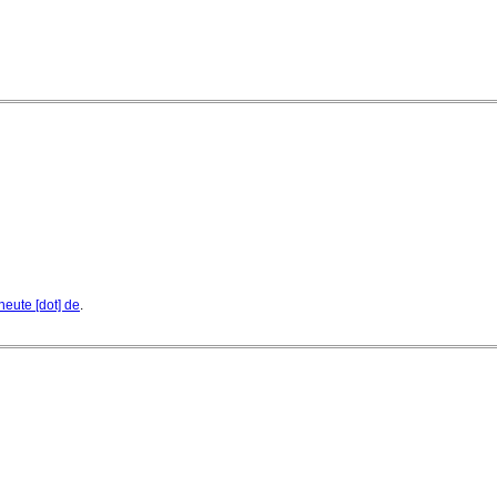
heute [dot] de
.