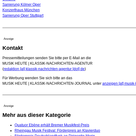
Sanierung Kölner Oper
Konzerthaus München
Sanierung Oper Stuttgart
Anzeige
Kontakt
Pressemitteilungen senden Sie bitte per E-Mail an die
MUSIK HEUTE | KLASSIK-NACHRICHTEN-AGENTUR
(
redaktion [at] klassik-nachrichten-agentur [dot] de
)
Für Werbung wenden Sie sich bitte an das
MUSIK HEUTE | KLASSIK-NACHRICHTEN-JOURNAL unter
anzeigen [at] musik-
Anzeige
Mehr aus dieser Kategorie
Quatuor Ebène erhält Bremer Musikfest-Preis
Rheingau Musik Festival: Förderpreis an Klavierduo
Förderpreis Deutschlandfunk an Dirigentin Morin