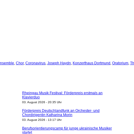
Ensemble
,
Chor
,
Coronavirus
,
Joseph Haydn
,
Konzerthaus Dortmund
,
Oratorium
,
Th
Rheingau Musik Festival: Förderpreis erstmals an
Klavierduo
03. August 2026 - 20:35 Uhr
Förderpreis Deutschlandfunk an Orchester- und
Chordirigentin Katharina Morin
03. August 2026 - 13:17 Uhr
Berufsorientierungscamp für junge ukrainische Musiker
startet