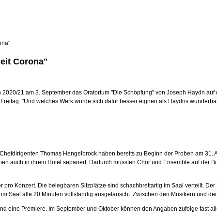
ona"
eit Corona"
n 2020/21 am 3. September das Oratorium "Die Schöpfung" von Joseph Haydn auf d
reitag. "Und welches Werk würde sich dafür besser eignen als Haydns wunderbare '
dirigenten Thomas Hengelbrock haben bereits zu Beginn der Proben am 31. August
seien auch in ihrem Hotel separiert. Dadurch müssten Chor und Ensemble auf der B
r pro Konzert. Die belegbaren Sitzplätze sind schachbrettartig im Saal verteil
uft im Saal alle 20 Minuten vollständig ausgetauscht. Zwischen den Musikern und d
nd eine Premiere. Im September und Oktober können den Angaben zufolge fast alle