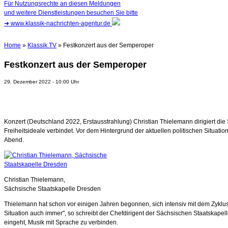
Für Nutzungsrechte an diesen Meldungen
und weitere Dienstleistungen besuchen Sie bitte
➜
www.klassik-nachrichten-agentur.de
Home
»
Klassik.TV
» Festkonzert aus der Semperoper
Festkonzert aus der Semperoper
29. Dezember 2022 - 10:00 Uhr
Konzert (Deutschland 2022, Erstausstrahlung) Christian Thielemann dirigiert d
Freiheitsideale verbindet. Vor dem Hintergrund der aktuellen politischen Situatio
Abend.
Christian Thielemann,
Sächsische Staatskapelle Dresden
Thielemann hat schon vor einigen Jahren begonnen, sich intensiv mit dem Zyklus 
Situation auch immer", so schreibt der Chefdirigent der Sächsischen Staatskape
eingeht, Musik mit Sprache zu verbinden.