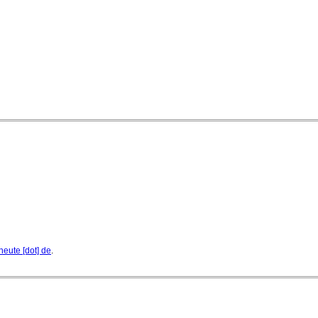
Jeunesses Musicales ausgezeichnet
07. August 2026 - 13:20 Uhr
heute [dot] de
.