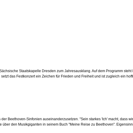
ie Sächsische Staatskapelle Dresden zum Jahresausklang. Auf dem Programm steht 
n setzt das Festkonzert ein Zeichen für Frieden und Freiheit und ist zugleich ein ho
der Beethoven-Sinfonien auseinanderzusetzen. "Sein starkes 'Ich' macht, dass wir
lle über den Musikgiganten in seinem Buch "Meine Reise zu Beethoven". Eigensinni