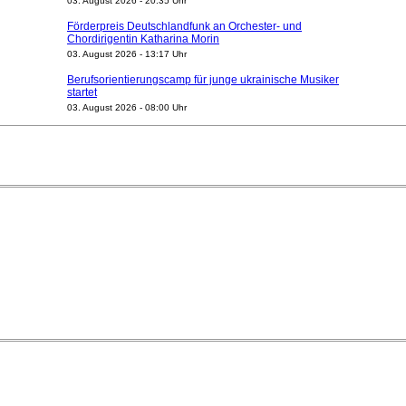
03. August 2026 - 20:35 Uhr
Förderpreis Deutschlandfunk an Orchester- und
Chordirigentin Katharina Morin
03. August 2026 - 13:17 Uhr
Berufsorientierungscamp für junge ukrainische Musiker
startet
03. August 2026 - 08:00 Uhr
Elena Tzavara wird neue Opernintendantin am
Nationaltheater Mannheim
29. Juli 2026 - 11:39 Uhr
Regensburger Generalmusikdirektor Stefan Veselka
geht 2027
23. Juli 2026 - 17:27 Uhr
Kammerorchester Heilbronn: Chefdirigent Risto Joost
verlängert bis 2030
21. Juli 2026 - 13:08 Uhr
Opernhäuser gedenken vertriebener jüdischer
Ensemblemitglieder
20. Juli 2026 - 18:15 Uhr
Bayreuth erwartet prominente Gäste zum Start der
Festspiele
17. Juli 2026 - 18:03 Uhr
Dirigent Nicolás Pasquet mit Würth-Preis der