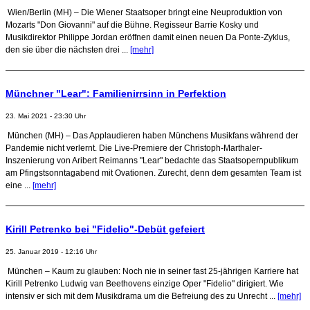
Wien/Berlin (MH) – Die Wiener Staatsoper bringt eine Neuproduktion von
Mozarts "Don Giovanni" auf die Bühne. Regisseur Barrie Kosky und
Musikdirektor Philippe Jordan eröffnen damit einen neuen Da Ponte-Zyklus,
den sie über die nächsten drei ...
[mehr]
Münchner "Lear": Familienirrsinn in Perfektion
23. Mai 2021 - 23:30 Uhr
München (MH) – Das Applaudieren haben Münchens Musikfans während der
Pandemie nicht verlernt. Die Live-Premiere der Christoph-Marthaler-
Inszenierung von Aribert Reimanns "Lear" bedachte das Staatsopernpublikum
am Pfingstsonntagabend mit Ovationen. Zurecht, denn dem gesamten Team ist
eine ...
[mehr]
Kirill Petrenko bei "Fidelio"-Debüt gefeiert
25. Januar 2019 - 12:16 Uhr
München – Kaum zu glauben: Noch nie in seiner fast 25-jährigen Karriere hat
Kirill Petrenko Ludwig van Beethovens einzige Oper "Fidelio" dirigiert. Wie
intensiv er sich mit dem Musikdrama um die Befreiung des zu Unrecht ...
[mehr]