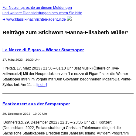
Für Nutzungsrechte an diesen Meldungen
und weitere Dienstleistungen besuchen Sie bitte
➜
www.klassik-nachrichten-agentur.de
Beiträge zum Stichwort ‘Hanna-Elisabeth Müller’
Le Nozze di Figaro – Wiener Staatsoper
17. März 2023 - 10:30 Uhr
Freitag, 17. März 2023 / 21:50 – 01:10 Uhr 3sat Musik (Österreich, live-
zeitversetzt) Mit der Neuproduktion von "Le nozze di Figaro" setzt die Wiener
Staatsoper ihren im Vorjahr mit "Don Giovanni" begonnenen Mozart-Da Ponte-
Zyklus fort. Am 11. ...
[mehr]
Festkonzert aus der Semperoper
29. Dezember 2022 - 10:00 Uhr
Donnerstag, 29. Dezember 2022 / 22:15 – 23:35 Uhr ZDF Konzert
(Deutschland 2022, Erstausstrahlung) Christian Thielemann dirigiert die
Sächsische Staatskapelle Dresden zum Jahresausklang. Auf dem Programm