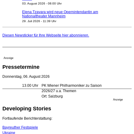
03. August 2026 - 08:00 Uhr
Elena Tzavara wird neue Opernintendantin am
Nationaltheater Mannheim
29. Juli 2026 - 11:39 Uhr
Regensburger Generalmusikdirektor Stefan Veselka
geht 2027
Diesen Newsticker für Ihre Webseite
hier
abonnieren.
23. Juli 2026 - 17:27 Uhr
Kammerorchester Heilbronn: Chefdirigent Risto Joost
verlängert bis 2030
21. Juli 2026 - 13:08 Uhr
Anzeige
Opernhäuser gedenken vertriebener jüdischer
Pressetermine
Ensemblemitglieder
20. Juli 2026 - 18:15 Uhr
Donnerstag, 06. August 2026
Bayreuth erwartet prominente Gäste zum Start der
13.00 Uhr
PK Wiener Philharmoniker zu Saison
Festspiele
2026/27 u.a. Themen
17. Juli 2026 - 18:03 Uhr
Ort: Salzburg
Düsseldorfer Stadtrat beendet Pläne für Opernhaus-
Anzeige
Neubau
Developing Stories
16. Juli 2026 - 22:49 Uhr
Quatuor Ebène wird mit Bremer Musikfest-Preis
Fortlaufende Berichterstattung:
ausgezeichnet
04. August 2026 - 13:30 Uhr
Bayreuther Festspiele
Ukraine