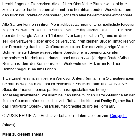
herabhängende Erdbrocken, die auf ihrer Oberfläche Blumenwiesenidylle
zeigen, weiter hochgezogen aber mit lang herabhängenden Wurzelsträngen
den Blick ins Totenreich offenbaren, schaffen eine beklemmende Atmosphäre.
Alle Sänger können in ihren Mehrfachbesetzungen unterschiedlichste Facetten
zeigen. So wandelt sich Irina Simmes von der ängstlichen Ursule in "L’Intruse",
über die besorgte Marie in "L’Intérieur" zur kämpferischen Ygraine im dritten
Teil, die verzweifelt, aber erfolglos versucht, ihren kleinen Bruder Tintagiles vor
der Ermordung durch die Großmutter zu retten. Der erst zehnjährige Victor
Böhme meistert diese ausgedehnte Sprechrolle mit beeindruckender
rhythmischer Klarheit und erinnert dabei an den zwölfjährigen Bruder Aribert
Reimanns, dem der Komponist sein Werk widmete. Er kam im Berliner
Bombenhagel 1944 ums Leben.
Titus Engel, erstmals mit einem Werk von Aribert Reimann im Orchestergraben
betraut, bewegt sich elegant im erweiterten Sechstonraum und weiß kurze
Staccato-Phrasen ebenso packend auszugestalten wie heftige
Todesangstkantilenen. Vor allem bei den unheimlichen Barock-Madrigalen der
fluiden Countertenöre Iurii Iushkevich, Tobias Hechler und Dmitry Egorov läuft
das Frankfurter Opern- und Museumsorchester zu großer Form auf.
© MUSIK HEUTE. Alle Rechte vorbehalten – Informationen zum
Copyright
(bb/wa)
Mehr zu diesem Thema: