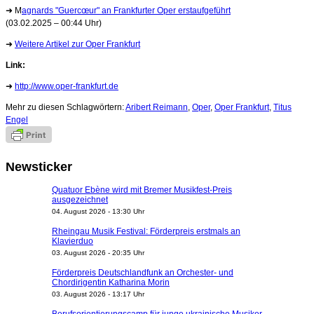
➜ M
agnards "Guercœur" an Frankfurter Oper erstaufgeführt
(03.02.2025 – 00:44 Uhr)
➜
Weitere Artikel zur Oper Frankfurt
Link:
➜
http://www.oper-frankfurt.de
Mehr zu diesen Schlagwörtern:
Aribert Reimann
,
Oper
,
Oper Frankfurt
,
Titus
Engel
Newsticker
Quatuor Ebène wird mit Bremer Musikfest-Preis
ausgezeichnet
04. August 2026 - 13:30 Uhr
Rheingau Musik Festival: Förderpreis erstmals an
Klavierduo
03. August 2026 - 20:35 Uhr
Förderpreis Deutschlandfunk an Orchester- und
Chordirigentin Katharina Morin
03. August 2026 - 13:17 Uhr