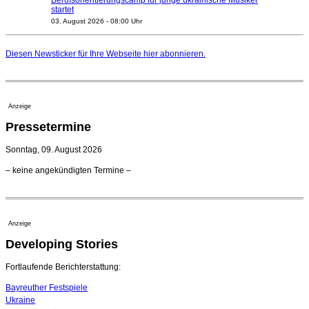
Berufsorientierungscamp für junge ukrainische Musiker
startet
03. August 2026 - 08:00 Uhr
Elena Tzavara wird neue Opernintendantin am
Nationaltheater Mannheim
Diesen Newsticker für Ihre Webseite
hier
abonnieren.
29. Juli 2026 - 11:39 Uhr
Regensburger Generalmusikdirektor Stefan Veselka
geht 2027
23. Juli 2026 - 17:27 Uhr
Anzeige
Kammerorchester Heilbronn: Chefdirigent Risto Joost
Pressetermine
verlängert bis 2030
21. Juli 2026 - 13:08 Uhr
Sonntag, 09. August 2026
Opernhäuser gedenken vertriebener jüdischer
– keine angekündigten Termine –
Ensemblemitglieder
20. Juli 2026 - 18:15 Uhr
Bayreuth erwartet prominente Gäste zum Start der
Festspiele
Anzeige
17. Juli 2026 - 18:03 Uhr
Developing Stories
Dirigent Nicolás Pasquet mit Würth-Preis der
Jeunesses Musicales ausgezeichnet
07. August 2026 - 13:20 Uhr
Fortlaufende Berichterstattung:
Bayreuther Festspiele
Ukraine