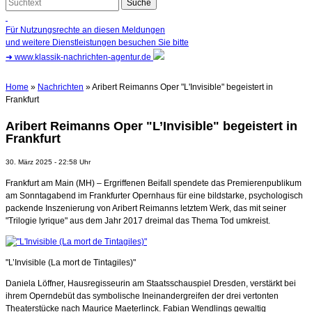
Für Nutzungsrechte an diesen Meldungen
und weitere Dienstleistungen besuchen Sie bitte
➜
www.klassik-nachrichten-agentur.de
Home
»
Nachrichten
» Aribert Reimanns Oper "L'Invisible" begeistert in
Frankfurt
Aribert Reimanns Oper "L’Invisible" begeistert in
Frankfurt
30. März 2025 - 22:58 Uhr
Frankfurt am Main (MH) – Ergriffenen Beifall spendete das Premierenpublikum
am Sonntagabend im Frankfurter Opernhaus für eine bildstarke, psychologisch
packende Inszenierung von Aribert Reimanns letztem Werk, das mit seiner
"Trilogie lyrique" aus dem Jahr 2017 dreimal das Thema Tod umkreist.
"L’Invisible (La mort de Tintagiles)"
Daniela Löffner, Hausregisseurin am Staatsschauspiel Dresden, verstärkt bei
ihrem Operndebüt das symbolische Ineinandergreifen der drei vertonten
Theaterstücke nach Maurice Maeterlinck. Fabian Wendlings gewaltig