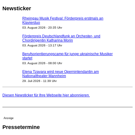
Newsticker
Rheingau Musik Festival: Förderpreis erstmals an
Klavierduo
03. August 2026 - 20:35 Uhr
Förderpreis Deutschlandfunk an Orchester- und
Chordirigentin Katharina Morin
03. August 2026 - 13:17 Uhr
Berufsorientierungscamp für junge ukrainische Musiker
startet
03. August 2026 - 08:00 Uhr
Elena Tzavara wird neue Opernintendantin am
Nationaltheater Mannheim
29. Juli 2026 - 11:39 Uhr
Regensburger Generalmusikdirektor Stefan Veselka
geht 2027
Diesen Newsticker für Ihre Webseite
hier
abonnieren.
23. Juli 2026 - 17:27 Uhr
Kammerorchester Heilbronn: Chefdirigent Risto Joost
verlängert bis 2030
21. Juli 2026 - 13:08 Uhr
Anzeige
Opernhäuser gedenken vertriebener jüdischer
Pressetermine
Ensemblemitglieder
20. Juli 2026 - 18:15 Uhr