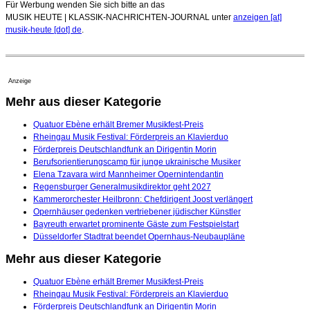
Für Werbung wenden Sie sich bitte an das
MUSIK HEUTE | KLASSIK-NACHRICHTEN-JOURNAL unter
anzeigen [at]
musik-heute [dot] de
.
Anzeige
Mehr aus dieser Kategorie
Quatuor Ebène erhält Bremer Musikfest-Preis
Rheingau Musik Festival: Förderpreis an Klavierduo
Förderpreis Deutschlandfunk an Dirigentin Morin
Berufsorientierungscamp für junge ukrainische Musiker
Elena Tzavara wird Mannheimer Opernintendantin
Regensburger Generalmusikdirektor geht 2027
Kammerorchester Heilbronn: Chefdirigent Joost verlängert
Opernhäuser gedenken vertriebener jüdischer Künstler
Bayreuth erwartet prominente Gäste zum Festspielstart
Düsseldorfer Stadtrat beendet Opernhaus-Neubaupläne
Mehr aus dieser Kategorie
Quatuor Ebène erhält Bremer Musikfest-Preis
Rheingau Musik Festival: Förderpreis an Klavierduo
Förderpreis Deutschlandfunk an Dirigentin Morin