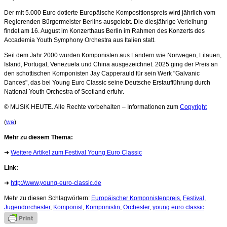
Der mit 5.000 Euro dotierte Europäische Kompositionspreis wird jährlich vom
Regierenden Bürgermeister Berlins ausgelobt. Die diesjährige Verleihung
findet am 16. August im Konzerthaus Berlin im Rahmen des Konzerts des
Accademia Youth Symphony Orchestra aus Italien statt.
Seit dem Jahr 2000 wurden Komponisten aus Ländern wie Norwegen, Litauen,
Island, Portugal, Venezuela und China ausgezeichnet. 2025 ging der Preis an
den schottischen Komponisten Jay Capperauld für sein Werk "Galvanic
Dances", das bei Young Euro Classic seine Deutsche Erstaufführung durch
National Youth Orchestra of Scotland erfuhr.
© MUSIK HEUTE. Alle Rechte vorbehalten – Informationen zum
Copyright
(
wa
)
Mehr zu diesem Thema:
➜
Weitere Artikel zum Festival Young Euro Classic
Link:
➜
http://www.young-euro-classic.de
Mehr zu diesen Schlagwörtern:
Europäischer Komponistenpreis
,
Festival
,
Jugendorchester
,
Komponist
,
Komponistin
,
Orchester
,
young euro classic