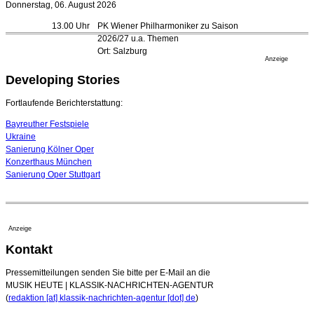
Donnerstag, 06. August 2026
Bayreuth erwartet prominente Gäste zum Start der
13.00 Uhr
PK Wiener Philharmoniker zu Saison
Festspiele
2026/27 u.a. Themen
17. Juli 2026 - 18:03 Uhr
Ort: Salzburg
Düsseldorfer Stadtrat beendet Pläne für Opernhaus-
Anzeige
Neubau
Developing Stories
16. Juli 2026 - 22:49 Uhr
Quatuor Ebène wird mit Bremer Musikfest-Preis
Fortlaufende Berichterstattung:
ausgezeichnet
04. August 2026 - 13:30 Uhr
Bayreuther Festspiele
Ukraine
Sanierung Kölner Oper
Konzerthaus München
Sanierung Oper Stuttgart
Anzeige
Kontakt
Pressemitteilungen senden Sie bitte per E-Mail an die
MUSIK HEUTE | KLASSIK-NACHRICHTEN-AGENTUR
(
redaktion [at] klassik-nachrichten-agentur [dot] de
)