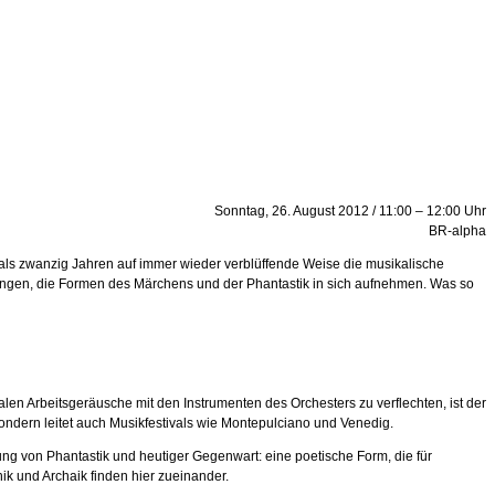
Sonntag, 26. August 2012 / 11:00 – 12:00 Uhr
BR-alpha
r als zwanzig Jahren auf immer wieder verblüffende Weise die musikalische
lungen, die Formen des Märchens und der Phantastik in sich aufnehmen. Was so
len Arbeitsgeräusche mit den Instrumenten des Orchesters zu verflechten, ist der
ndern leitet auch Musikfestivals wie Montepulciano und Venedig.
ung von Phantastik und heutiger Gegenwart: eine poetische Form, die für
onik und Archaik finden hier zueinander.