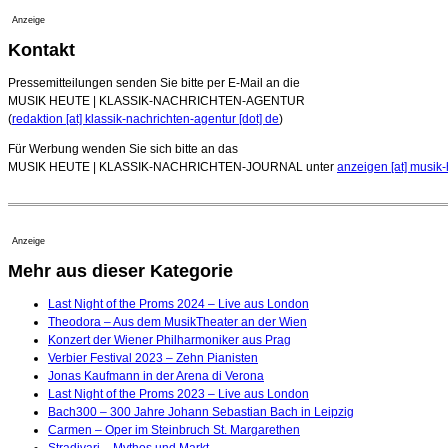
Anzeige
Kontakt
Pressemitteilungen senden Sie bitte per E-Mail an die
MUSIK HEUTE | KLASSIK-NACHRICHTEN-AGENTUR
(
redaktion [at] klassik-nachrichten-agentur [dot] de
)
Für Werbung wenden Sie sich bitte an das
MUSIK HEUTE | KLASSIK-NACHRICHTEN-JOURNAL unter
anzeigen [at] musik-
Anzeige
Mehr aus dieser Kategorie
Last Night of the Proms 2024 – Live aus London
Theodora – Aus dem MusikTheater an der Wien
Konzert der Wiener Philharmoniker aus Prag
Verbier Festival 2023 – Zehn Pianisten
Jonas Kaufmann in der Arena di Verona
Last Night of the Proms 2023 – Live aus London
Bach300 – 300 Jahre Johann Sebastian Bach in Leipzig
Carmen – Oper im Steinbruch St. Margarethen
Stradivari – Mythos und Markt