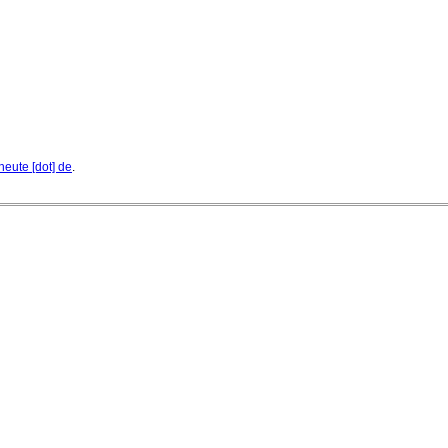
heute [dot] de
.